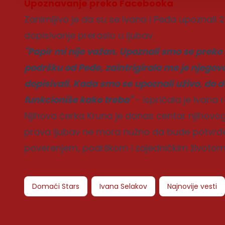
Upoznavanje preko Facebooka
Zanimljivo je da su se Ivana i Peđa upoznali 
dopisivanje preraslo u ljubav.
"Papir mi nije važan. Upoznali smo se preko
podršku od Peđe, zaintrigirala me je njegov
dopisivali. Kada smo se upoznali uživo, do
funkcioniše kako treba"
- ispričala je Ivana r
Njihova ćerka Kruna je danas centar njihovog
prava ljubav ne mora nužno da bude potvrđ
poverenjem, podrškom i zajedničkim životom
Domaći Stars
Ivana Selakov
Najnovije vesti