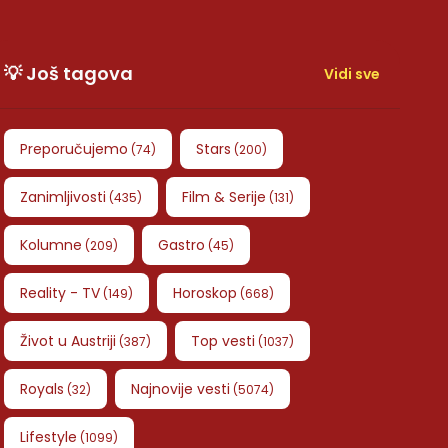
💡 Još tagova
Vidi sve
Preporučujemo
Stars
(
74
)
(
200
)
Zanimljivosti
Film & Serije
(
435
)
(
131
)
Kolumne
Gastro
(
209
)
(
45
)
Reality - TV
Horoskop
(
149
)
(
668
)
Život u Austriji
Top vesti
(
387
)
(
1037
)
Royals
Najnovije vesti
(
32
)
(
5074
)
Lifestyle
(
1099
)