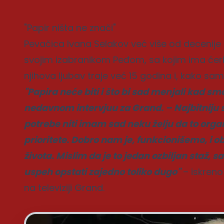
"Papir ništa ne znači"
Pevačica Ivana Selakov već više od decenije už
svojim izabranikom Peđom, sa kojim ima ćerk
njihova ljubav traje već 15 godina i, kako sama
"Papira neće biti i što bi sad menjali kad smo
nedavnom intervjuu za Grand. – Najbitniju 
potrebe niti imam sad neku želju da to or
prioritete. Dobro nam je, funkcionišemo, i o
života. Mislim da je to jedan ozbiljan staž, 
uspeh opstati zajedno toliko dugo"
– iskreno
na televiziji Grand.
Foto: Instagram printscreen/ivanaselakov