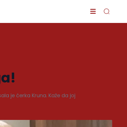
a!
ala je ćerka Kruna. Kaže da joj