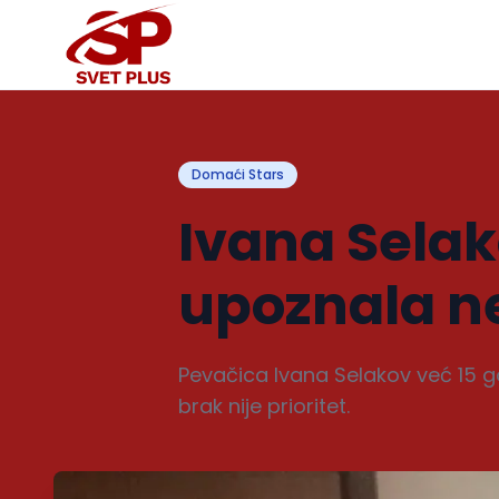
Domaći Stars
Ivana Selak
upoznala n
Pevačica Ivana Selakov već 15 go
brak nije prioritet.