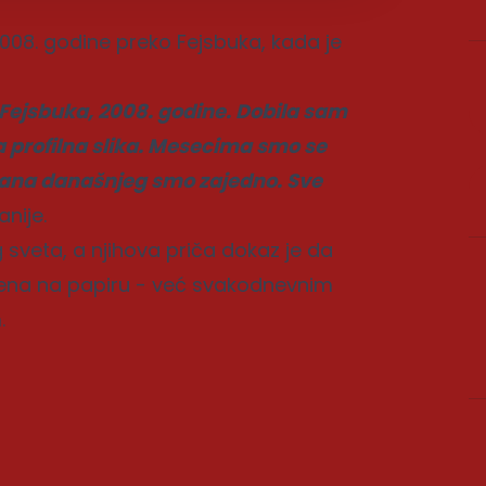
2008. godine preko Fejsbuka, kada je
 Fejsbuka, 2008. godine. Dobila sam
a profilna slika. Mesecima smo se
 dana današnjeg smo zajedno. Sve
anije.
 sveta, a njihova priča dokaz je da
ena na papiru - već svakodnevnim
.