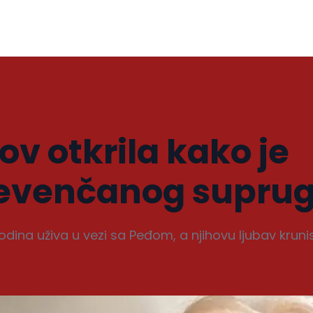
ov otkrila kako je
evenčanog suprug
dina uživa u vezi sa Peđom, a njihovu ljubav krunis