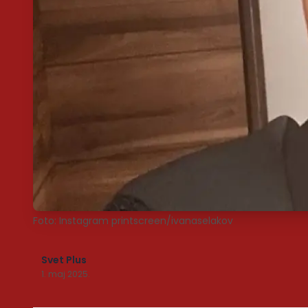
Foto: Instagram printscreen/ivanaselakov
Svet Plus
1. maj 2025.