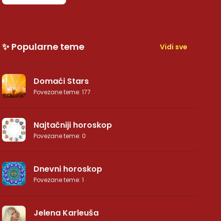
✨ Popularne teme
Vidi sve
Domaći Stars
Povezane teme
:
177
Najtačniji horoskop
Povezane teme
:
0
Dnevni horoskop
Povezane teme
:
1
Jelena Karleuša