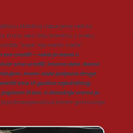
iva u stabilnoj i ispunjenoj vezi sa
u Krunu. Iako nisu zvanično u braku,
 kaže, "papir nije merilo sreće".
 sve uradili – rekla je Ivana u
stvar smo uradili, imamo dete. Nema
ganizujem. Imam sada potpuno druge
beležili smo 15 godina zajedničkog
sa papirom ili bez. U današnje vreme je
 je priznala pevačica tokom gostovanja