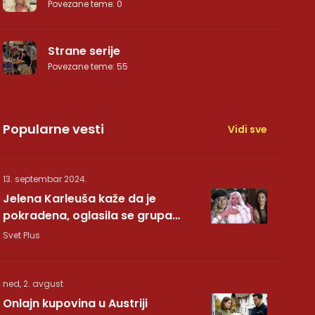
Povezane teme
:
0
Strane serije
Povezane teme
:
55
Popularne vesti
Vidi sve
13. septembar 2024.
Jelena Karleuša kaže da je
pokradena, oglasila se grupa
Hurricane: Pesma RUNDE je naša!
Svet Plus
ned, 2. avgust
Onlajn kupovina u Austriji