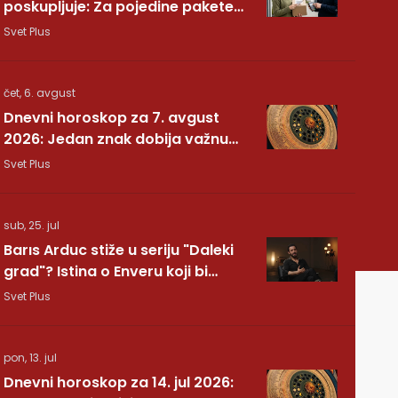
poskupljuje: Za pojedine pakete
dodatnih 7,40 evra
Svet Plus
čet, 6. avgust
Dnevni horoskop za 7. avgust
2026: Jedan znak dobija važnu
vest, drugom se vraća osoba iz
Svet Plus
prošlosti
sub, 25. jul
Barıs Arduc stiže u seriju "Daleki
grad"? Istina o Enveru koji bi
mogao da promeni sve
Svet Plus
pon, 13. jul
Dnevni horoskop za 14. jul 2026: