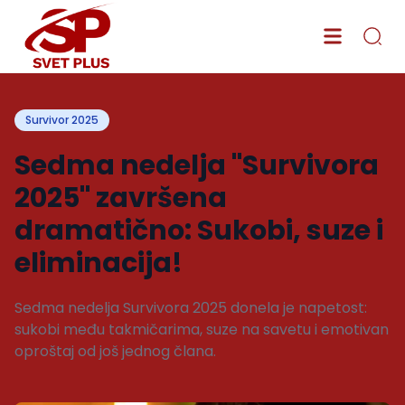
Survivor 2025
Sedma nedelja "Survivora
2025" završena
dramatično: Sukobi, suze i
eliminacija!
Sedma nedelja Survivora 2025 donela je napetost:
sukobi među takmičarima, suze na savetu i emotivan
oproštaj od još jednog člana.