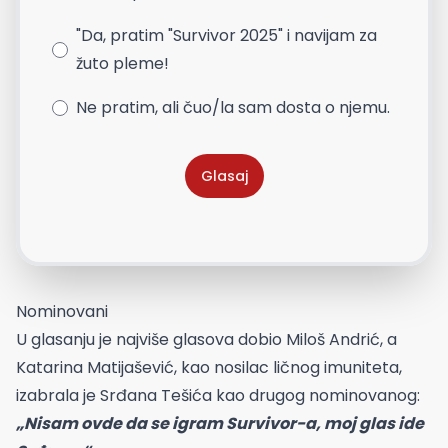
"Da, pratim "Survivor 2025" i navijam za
žuto pleme!
Ne pratim, ali čuo/la sam dosta o njemu.
Glasaj
Nominovani
U glasanju je najviše glasova dobio Miloš Andrić, a
Katarina Matijašević, kao nosilac ličnog imuniteta,
izabrala je Srđana Tešića kao drugog nominovanog:
„Nisam ovde da se igram Survivor-a, moj glas ide