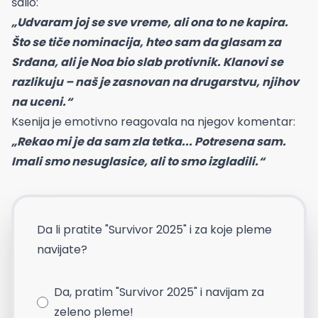
šalio:
„Udvaram joj se sve vreme, ali ona to ne kapira.
Što se tiče nominacija, hteo sam da glasam za
Srđana, ali je Noa bio slab protivnik. Klanovi se
razlikuju – naš je zasnovan na drugarstvu, njihov
na uceni.“
Ksenija je emotivno reagovala na njegov komentar:
„Rekao mi je da sam zla tetka... Potresena sam.
Imali smo nesuglasice, ali to smo izgladili.“
Da li pratite "Survivor 2025" i za koje pleme
navijate?
Da, pratim "Survivor 2025" i navijam za
zeleno pleme!