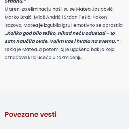
Srđanu.“
U areni za eliminaciju našli su se Matea Josipović,
Marko Braić, Miloš Andrić i Srđan Tešić. Nakon
izazova, Matea je izgubila igru i emotivno se oprostila:
„Koliko god bilo teško, nikad neću odustati – to
sam naučila ovde. Volim vas i hvala na svemu.“
-
rekla je Matea, a potom joj je ugašena baklja koja
označava kraj učeća u takmičenju.
Povezane vesti