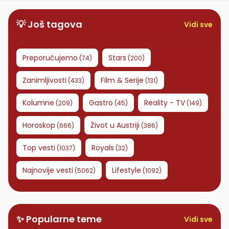
💡 Još tagova
Vidi sve
Preporučujemo
Stars
(
74
)
(
200
)
Zanimljivosti
Film & Serije
(
433
)
(
131
)
Kolumne
Gastro
Reality - TV
(
209
)
(
45
)
(
149
)
Horoskop
Život u Austriji
(
666
)
(
386
)
Top vesti
Royals
(
1037
)
(
32
)
Najnovije vesti
Lifestyle
(
5062
)
(
1092
)
✨ Popularne teme
Vidi sve