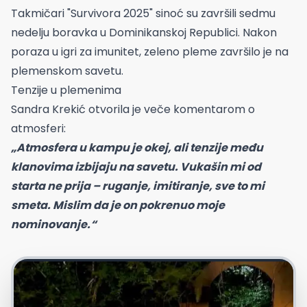
Takmičari "Survivora 2025" sinoć su završili sedmu
nedelju boravka u Dominikanskoj Republici. Nakon
poraza u igri za imunitet, zeleno pleme završilo je na
plemenskom savetu.
Tenzije u plemenima
Sandra Krekić otvorila je veče komentarom o
atmosferi:
„Atmosfera u kampu je okej, ali tenzije među
klanovima izbijaju na savetu. Vukašin mi od
starta ne prija – ruganje, imitiranje, sve to mi
smeta. Mislim da je on pokrenuo moje
nominovanje.“
Foto: Printscreen Nova S