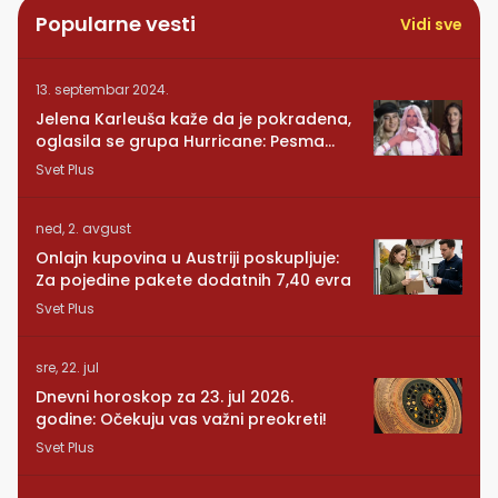
Popularne vesti
Vidi sve
13. septembar 2024.
Jelena Karleuša kaže da je pokradena,
oglasila se grupa Hurricane: Pesma
RUNDE je naša!
Svet Plus
ned, 2. avgust
Onlajn kupovina u Austriji poskupljuje:
Za pojedine pakete dodatnih 7,40 evra
Svet Plus
sre, 22. jul
Dnevni horoskop za 23. jul 2026.
godine: Očekuju vas važni preokreti!
Svet Plus