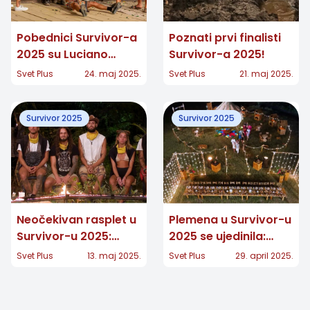
Pobednici Survivor-a
Poznati prvi finalisti
2025 su Luciano
Survivor-a 2025!
Plazibat i Uroš Čiča!
Svet Plus
24. maj 2025.
Svet Plus
21. maj 2025.
Survivor 2025
Survivor 2025
Neočekivan rasplet u
Plemena u Survivor-u
Survivor-u 2025:
2025 se ujedinila:
Važne informacije i
Drama i nove taktike!
Svet Plus
13. maj 2025.
Svet Plus
29. april 2025.
ispadanje iz šou-a!