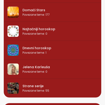
Domaći Stars
Povezane teme
:
177
Najtačniji horoskop
Povezane teme
:
0
Dnevni horoskop
Povezane teme
:
1
Jelena Karleuša
Povezane teme
:
0
Strane serije
Povezane teme
:
55