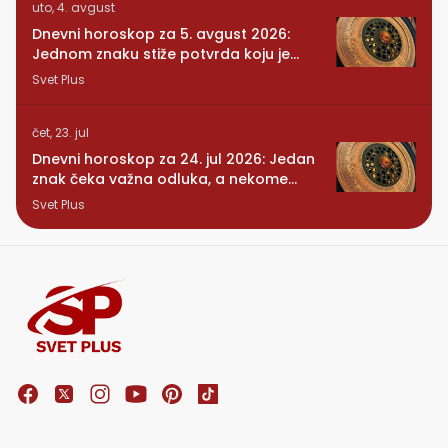
uto, 4. avgust
Dnevni horoskop za 5. avgust 2026:
Jednom znaku stiže potvrda koju je
dugo čekao
Svet Plus
čet, 23. jul
Dnevni horoskop za 24. jul 2026: Jedan
znak čeka važna odluka, a nekome
stiže iznenađenje
Svet Plus