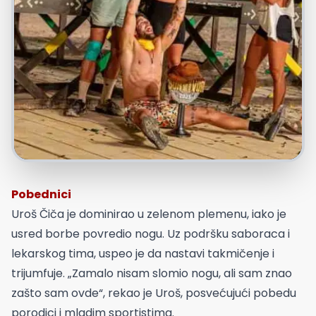
Pobednici
Uroš Čiča je dominirao u zelenom plemenu, iako je
usred borbe povredio nogu. Uz podršku saboraca i
lekarskog tima, uspeo je da nastavi takmičenje i
trijumfuje. „Zamalo nisam slomio nogu, ali sam znao
zašto sam ovde“, rekao je Uroš, posvećujući pobedu
porodici i mladim sportistima.