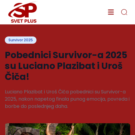
Survivor 2025
Pobednici Survivor-a 2025
su Luciano Plazibat i Uroš
Čiča!
Luciano Plazibat i Uroš Čiča pobednici su Survivor-a
2025, nakon napetog finala punog emocija, povreda i
borbe do poslednjeg daha.