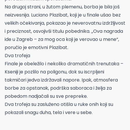
Na drugoj strani, u žutom plemenu, borba je bila još
neizvesnija. Luciano Plazibat, koji je u finale ušao bez
velikih očekivanja, pokazao je neverovatnu izdržljivost
i preciznost, osvojivši titulu pobednika. „Ova nagrada
ide u Zagreb – za mog oca koji je verovao u mene“,
poručio je emotivni Plazibat.
Dva trofeja
Finale je obeležilo i nekoliko dramatičnih trenutaka –
Kseniji je pozlilo na poligonu, dok su iscrpljeni
takmičari jedva izdržavali napore. Ipak, atmosfera
borbe za opstanak, podrška saboraca i želja za
pobedom nadjačali su sve prepreke.
Dva trofeja su zasluženo otišla u ruke onih koji su
pokazali snagu duha, tela i vere u sebe.