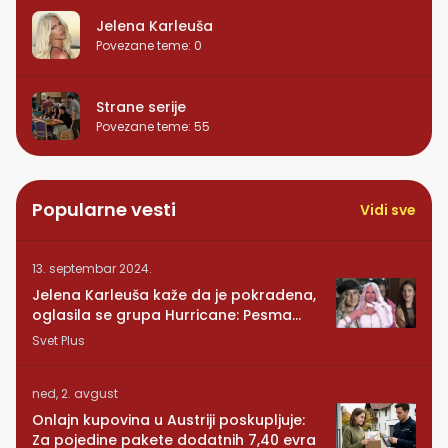
Jelena Karleuša
Povezane teme
:
0
Strane serije
Povezane teme
:
55
Popularne vesti
Vidi sve
13. septembar 2024.
Jelena Karleuša kaže da je pokradena,
oglasila se grupa Hurricane: Pesma
RUNDE je naša!
Svet Plus
ned, 2. avgust
Onlajn kupovina u Austriji poskupljuje:
Za pojedine pakete dodatnih 7,40 evra