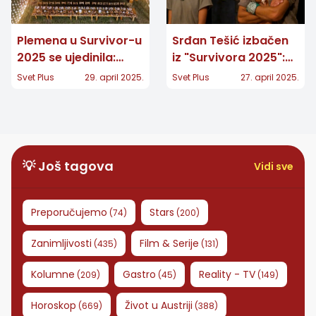
Plemena u Survivor-u
Srđan Tešić izbačen
2025 se ujedinila:
iz "Survivora 2025":
Drama i nove taktike!
Klan koji je stvorio
Svet Plus
29. april 2025.
Svet Plus
27. april 2025.
okrenuo mu je leđa
💡 Još tagova
Vidi sve
Preporučujemo
Stars
(
74
)
(
200
)
Zanimljivosti
Film & Serije
(
435
)
(
131
)
Kolumne
Gastro
Reality - TV
(
209
)
(
45
)
(
149
)
Horoskop
Život u Austriji
(
669
)
(
388
)