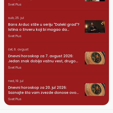
Svet Plus
sub, 25. jul
Barıs Arduc stiže u seriju "Daleki grad"?
Istina o Enveru koji bi mogao da
promeni sve
Svet Plus
čet, 6. avgust
Dnevni horoskop za 7. avgust 2026:
Jedan znak dobija važnu vest, drugom
se vraća osoba iz prošlosti
Svet Plus
ned, 19. jul
Dnevni horoskop za 20. jul 2026:
Saznajte šta vam zvezde donose ovog
ponedeljka
Svet Plus