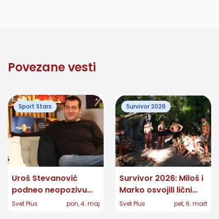
Povezane vesti
Sport Stars
Survivor 2026
Uroš Stevanović
Survivor 2026: Miloš i
podneo neopozivu
Marko osvojili lični
ostavku: Selektor
imunitet - drama u
Svet Plus
pon, 4. maj
Svet Plus
pet, 6. mart
vaterpolista napustio
kampu, Nemanja na