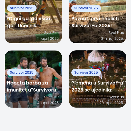
Survivor 2025
Survivor 2025
"Digni ga, poješću
Poznati prvi finalisti
ga": Učesnik
Survivor-a 2025!
Survivor-a 2025
Svet Plus
Svet Plus
11. april 2025.
21. maj 2025.
zapalio mreže!
Survivor 2025
Survivor 2025
Napeta borba za
Plemena u Survivor-u
imunitet u"Survivoru
2025 se ujedinila:
2025": Povreda
Drama i nove taktike!
Svet Plus
Svet Plus
4. april 2025.
29. april 2025.
Anastasije Pribilović!