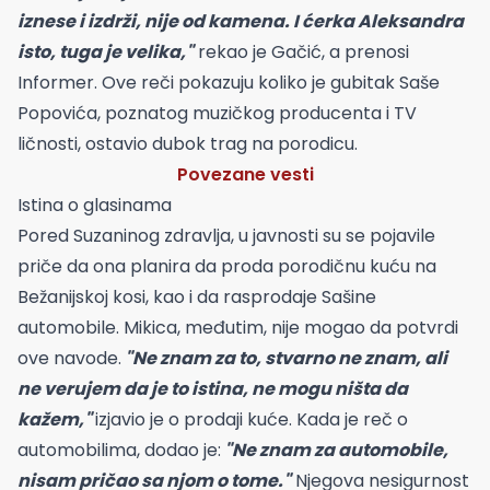
iznese i izdrži, nije od kamena. I ćerka Aleksandra
isto, tuga je velika,"
rekao je Gačić, a prenosi
Informer. Ove reči pokazuju koliko je gubitak Saše
Popovića, poznatog muzičkog producenta i TV
ličnosti, ostavio dubok trag na porodicu.
Povezane vesti
Istina o glasinama
Pored Suzaninog zdravlja, u javnosti su se pojavile
priče da ona planira da proda porodičnu kuću na
Bežanijskoj kosi, kao i da rasprodaje Sašine
automobile. Mikica, međutim, nije mogao da potvrdi
ove navode.
"Ne znam za to, stvarno ne znam, ali
ne verujem da je to istina, ne mogu ništa da
kažem,"
izjavio je o prodaji kuće. Kada je reč o
automobilima, dodao je:
"Ne znam za automobile,
nisam pričao sa njom o tome."
Njegova nesigurnost