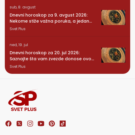
sub, 8. avgust
Dnevni horoskop za 9. avgust 2026:
Nekome stiže važna poruka, a jedan
znak konačno preseca
Svet Plus
ned, 19. jul
Dnevni horoskop za 20. jul 2026:
Saznajte šta vam zvezde donose ovog
ponedeljka
Svet Plus