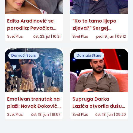
Edita Aradinović se
"Ko to tamo lijepo
porodila: Pevačica
zijeva?" Sergej
objavila prvu
Ćetković posle 40
Svet Plus
čet, 23. jul | 10:21
Svet Plus
pet, 19. jun | 09:12
fotografiju ćerke
godina otkrio snimak
koji je mnoge
Domaći Stars
Domaći Stars
raznežio
Emotivan trenutak na
Supruga Darka
plaži: Novak Đoković
Lazića otvorila dušu:
iznenadio Jelenu
"Nikada se nećemo
Svet Plus
čet, 18. jun | 19:57
Svet Plus
čet, 18. jun | 09:20
porukom na nebu za
oporaviti, ostaje
40. rođendan
ožiljak za ceo život"