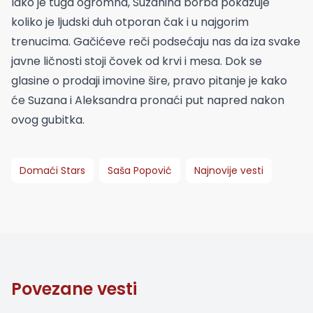
Iako je tuga ogromna, Suzanina borba pokazuje
koliko je ljudski duh otporan čak i u najgorim
trenucima. Gačićeve reči podsećaju nas da iza svake
javne ličnosti stoji čovek od krvi i mesa. Dok se
glasine o prodaji imovine šire, pravo pitanje je kako
će Suzana i Aleksandra pronaći put napred nakon
ovog gubitka.
Domaći Stars
Saša Popović
Najnovije vesti
Povezane vesti