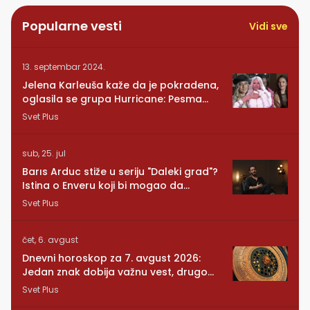
Popularne vesti
Vidi sve
13. septembar 2024.
Jelena Karleuša kaže da je pokradena,
oglasila se grupa Hurricane: Pesma
RUNDE je naša!
Svet Plus
sub, 25. jul
Barıs Arduc stiže u seriju "Daleki grad"?
Istina o Enveru koji bi mogao da
promeni sve
Svet Plus
čet, 6. avgust
Dnevni horoskop za 7. avgust 2026:
Jedan znak dobija važnu vest, drugom
se vraća osoba iz prošlosti
Svet Plus