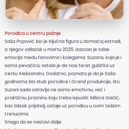
Porodica u centru pažnje
Saša Popović bio je ključna figura u domaćoj estradi,
a njegov odlazak u martu 2025. izazvao je talas
emocija među fanovima i kolegama. Suzana, koja je i
sama pevačica, ostala je da nosi teret gubitka uz
ćerku Aleksandru. Dodatno, poznato je da je Saša
godinama bio stub porodice i Grand produkcije, što
Suzani sada ostavlja ne samo emotivnu, već i
praktičnu prazninu koju treba ispuniti. Mikica Gačić,
kao blizak prijatelj, ostaje uz porodicu u ovim teškim
trenucima.
Snaga da se nastavi dalje