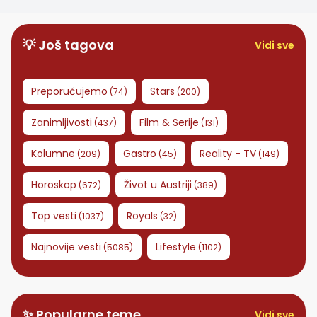
💡 Još tagova
Vidi sve
Preporučujemo
Stars
(
74
)
(
200
)
Zanimljivosti
Film & Serije
(
437
)
(
131
)
Kolumne
Gastro
Reality - TV
(
209
)
(
45
)
(
149
)
Horoskop
Život u Austriji
(
672
)
(
389
)
Top vesti
Royals
(
1037
)
(
32
)
Najnovije vesti
Lifestyle
(
5085
)
(
1102
)
✨ Popularne teme
Vidi sve