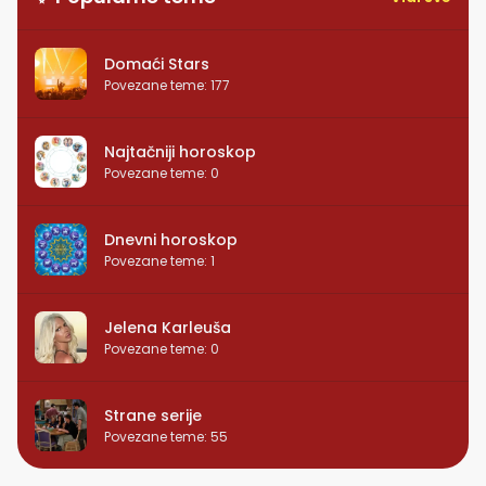
Domaći Stars
Povezane teme
:
177
Najtačniji horoskop
Povezane teme
:
0
Dnevni horoskop
Povezane teme
:
1
Jelena Karleuša
Povezane teme
:
0
Strane serije
Povezane teme
:
55