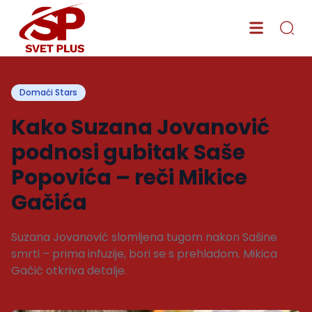
Domaći Stars
Kako Suzana Jovanović
podnosi gubitak Saše
Popovića – reči Mikice
Gačića
Suzana Jovanović slomljena tugom nakon Sašine
smrti – prima infuzije, bori se s prehladom. Mikica
Gačić otkriva detalje.