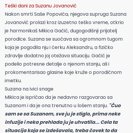
Teški dani za Suzanu Jovanović
Nakon smrti Saše Popovića, njegova supruga Suzana
Jovanović prolazi kroz izuzetno teško vreme, otkrio
je harmonikaš Mikica Gačić, dugogodišnji prijatelj
porodice. Suzana se suočava sa ogromnom tugom
koja je pogodila nju i ćerku Aleksandru, a fizičko
zdravlje dodatno joj otežava situaciju. Gačić je
podelio potresne detalje o njenom stanju, ali i
prokomentarisao glasine koje kruže o porodičnom
imetku.
Suzana na ivici snage
Mikica je ispričao da je nedavno razgovarao sa
Suzanom i da je ona trenutno u lošem stanju.
"Čuo
sam se sa Suzanom, sve ju je stiglo, prima neke
infuzije i neka prehlada ju je uhvatila... Cela ta
situacija koja se izdešavala, treba čovek to da