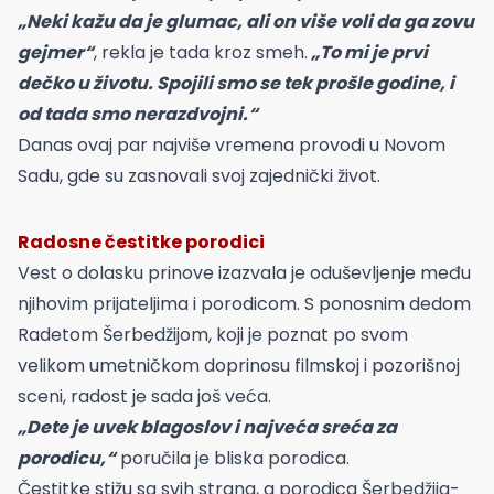
„Neki kažu da je glumac, ali on više voli da ga zovu
gejmer“
, rekla je tada kroz smeh.
„To mi je prvi
dečko u životu. Spojili smo se tek prošle godine, i
od tada smo nerazdvojni.“
Danas ovaj par najviše vremena provodi u Novom
Sadu, gde su zasnovali svoj zajednički život.
Radosne čestitke porodici
Vest o dolasku prinove izazvala je oduševljenje među
njihovim prijateljima i porodicom. S ponosnim dedom
Radetom Šerbedžijom, koji je poznat po svom
velikom umetničkom doprinosu filmskoj i pozorišnoj
sceni, radost je sada još veća.
„Dete je uvek blagoslov i najveća sreća za
porodicu,“
poručila je bliska porodica.
Čestitke stižu sa svih strana, a porodica Šerbedžija-