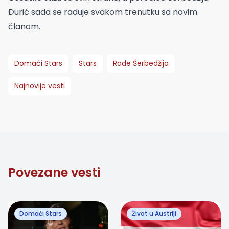
Đurić sada se raduje svakom trenutku sa novim
članom.
Domaći Stars
Stars
Rade Šerbedžija
Najnovije vesti
Povezane vesti
Domaći Stars
Život u Austriji