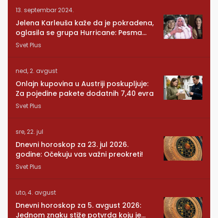
13. septembar 2024.
Jelena Karleuša kaže da je pokradena,
oglasila se grupa Hurricane: Pesma
RUNDE je naša!
Svet Plus
ned, 2. avgust
Onlajn kupovina u Austriji poskupljuje:
Za pojedine pakete dodatnih 7,40 evra
Svet Plus
sre, 22. jul
Dnevni horoskop za 23. jul 2026.
godine: Očekuju vas važni preokreti!
Svet Plus
uto, 4. avgust
Dnevni horoskop za 5. avgust 2026:
Jednom znaku stiže potvrda koju je