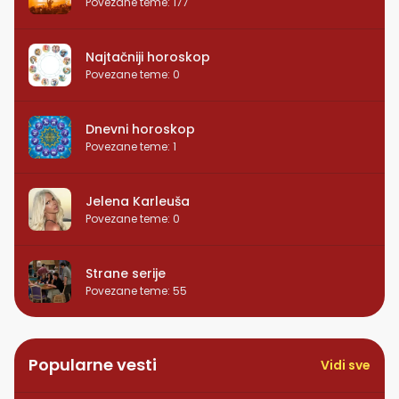
Povezane teme
:
177
Najtačniji horoskop
Povezane teme
:
0
Dnevni horoskop
Povezane teme
:
1
Jelena Karleuša
Povezane teme
:
0
Strane serije
Povezane teme
:
55
Popularne vesti
Vidi sve