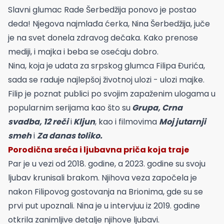
Slavni glumac Rade Šerbedžija ponovo je postao
deda! Njegova najmlađa ćerka, Nina Šerbedžija, juče
je na svet donela zdravog dečaka. Kako prenose
mediji, i majka i beba se osećaju dobro.
Nina, koja je udata za srpskog glumca Filipa Đurića,
sada se raduje najlepšoj životnoj ulozi - ulozi majke.
Filip je poznat publici po svojim zapaženim ulogama u
popularnim serijama kao što su
Grupa, Crna
svadba, 12 reči
i
Kljun
, kao i filmovima
Moj jutarnji
smeh
i
Za danas toliko.
Porodična sreća i ljubavna priča koja traje
Par je u vezi od 2018. godine, a 2023. godine su svoju
ljubav krunisali brakom. Njihova veza započela je
nakon Filipovog gostovanja na Brionima, gde su se
prvi put upoznali. Nina je u intervjuu iz 2019. godine
otkrila zanimljive detalje njihove ljubavi.