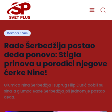
Domaći Stars
Rade Šerbedžija postao
deda ponovo: Stigla
prinova u porodici njegove
ćerke Nine!
Glumica Nina Šerbedžija i suprug Filip Đurić dobili su
sina, a glumac Rade Šerbedžija još jednom je postao
deda.