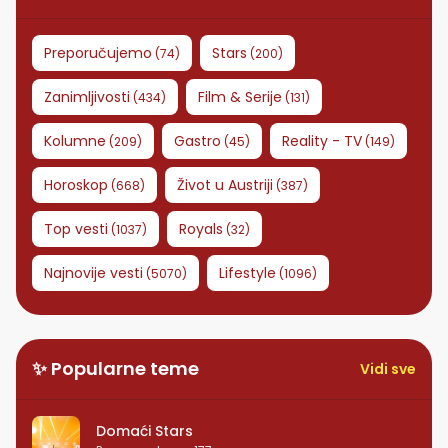
Preporučujemo
Stars
(
74
)
(
200
)
Zanimljivosti
Film & Serije
(
434
)
(
131
)
Kolumne
Gastro
Reality - TV
(
209
)
(
45
)
(
149
)
Horoskop
Život u Austriji
(
668
)
(
387
)
Top vesti
Royals
(
1037
)
(
32
)
Najnovije vesti
Lifestyle
(
5070
)
(
1096
)
✨ Popularne teme
Vidi sve
Domaći Stars