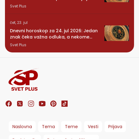
dugo čekao
Svet Plus
čet, 23. jul
Dnevni horoskop za 24. jul 2026: Jedan
znak čeka važna odluka, a nekome
stiže iznenađenje
Svet Plus
Naslovna
Tema
Teme
Vesti
Prijava