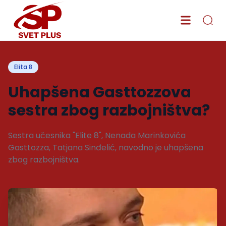
Elita 8
Uhapšena Gasttozzova
sestra zbog razbojništva?
Sestra učesnika "Elite 8", Nenada Marinkovića
Gasttozza, Tatjana Sinđelić, navodno je uhapšena
zbog razbojništva.