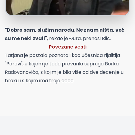
"Dobro sam, služim narodu. Ne znam ništa, već
su me neki zvali"
, rekao je Đura, prenosi Blic.
Povezane vesti
Tatjana je postala poznata i kao učesnica rijalitija
"Parovi", u kojem je tada prevarila supruga Borka
Radovanovića, s kojim je bila više od dve decenije u
braku i s kojim ima troje dece.