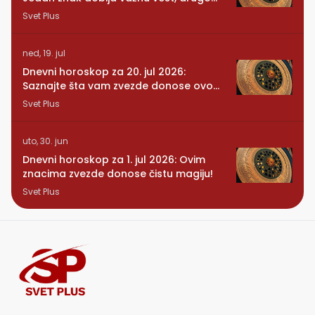
se vraća osoba iz prošlosti
Svet Plus
ned, 19. jul
Dnevni horoskop za 20. jul 2026:
Saznajte šta vam zvezde donose ovog
ponedeljka
Svet Plus
uto, 30. jun
Dnevni horoskop za 1. jul 2026: Ovim
znacima zvezde donose čistu magiju!
Svet Plus