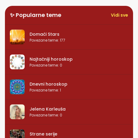
✨ Popularne teme
Vidi sve
Domaći Stars
Povezane teme
:
177
Najtačniji horoskop
Povezane teme
:
0
Dnevni horoskop
Povezane teme
:
1
Jelena Karleuša
Povezane teme
:
0
Strane serije