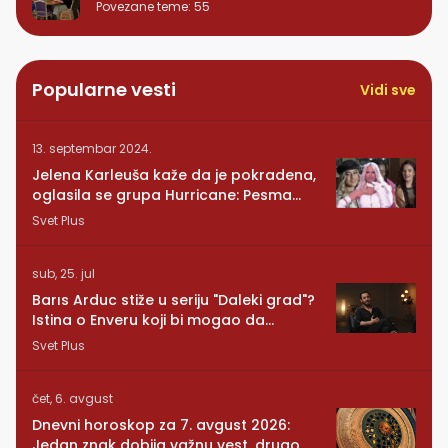
Povezane teme
:
55
Popularne vesti
Vidi sve
13. septembar 2024.
Jelena Karleuša kaže da je pokradena,
oglasila se grupa Hurricane: Pesma
RUNDE je naša!
Svet Plus
sub, 25. jul
Barıs Arduc stiže u seriju "Daleki grad"?
Istina o Enveru koji bi mogao da
promeni sve
Svet Plus
čet, 6. avgust
Dnevni horoskop za 7. avgust 2026:
Jedan znak dobija važnu vest, drugom