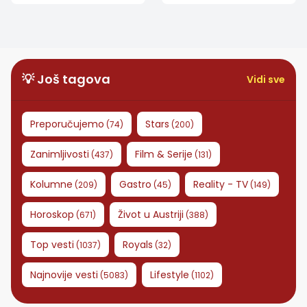
glasova, emotivan
susret sa majkom
💡 Još tagova
Vidi sve
Preporučujemo
Stars
(
74
)
(
200
)
Zanimljivosti
Film & Serije
(
437
)
(
131
)
Kolumne
Gastro
Reality - TV
(
209
)
(
45
)
(
149
)
Horoskop
Život u Austriji
(
671
)
(
388
)
Top vesti
Royals
(
1037
)
(
32
)
Najnovije vesti
Lifestyle
(
5083
)
(
1102
)