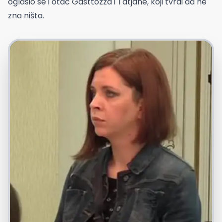
oglasio se i otac Gasttozza i Tatjane, koji tvrdi da ne
zna ništa.
Foto: Youtube printscreen/Happy TV