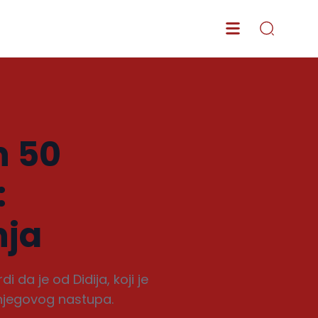
n 50
:
nja
da je od Didija, koji je
 njegovog nastupa.