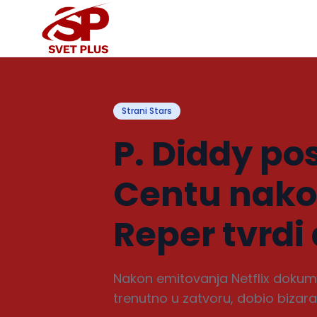
Strani Stars
P. Diddy po
Centu nakon
Reper tvrdi 
Nakon emitovanja Netflix dokumen
trenutno u zatvoru, dobio bizar