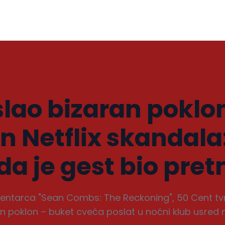
slao bizaran poklo
 Netflix skandala
da je gest bio pret
tarca "Sean Combs: The Reckoning", 50 Cent tvrdi 
an poklon – buket cveća poslat u noćni klub usred