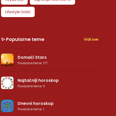
Lifestyle
(
1096
)
✨ Popularne teme
Vidi sve
Domaći Stars
Povezane teme
:
177
Najtačniji horoskop
Povezane teme
:
0
Dnevni horoskop
Povezane teme
:
1