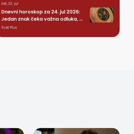
čet, 23. jul
Dnevni horoskop za 24. jul 2026:
Jedan znak čeka važna odluka, a
nekome stiže iznenađenje
Svet Plus