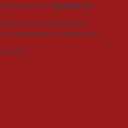
prikrivenu poruku: "
Upozorenje? Ja
a poklon ne liči na pomirljivi gest.
om, naglašavajući da slanje poklona u
“
 novu fazu.