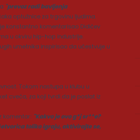
za
"prevoz radi bavljenja
čaka optužnice za trgovinu ljudima.
 je konstantno komentarisao Didičev
a u okviru hip-hop industrije.
rugih umetnika inspirisao da učestvuje u
 javnost. Tokom nastupa u klubu u
t cveća, za koji tvrdi da je poslat iz
uz komentar:
"Kakvo je ovo g*j sr**e?
tvorica toliko igraju, aktivirajte se,