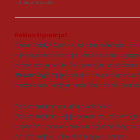
6. decembar 2025.
Poklon ili pretnja?
Sean "Diddy2 Combs, iako iza rešetaka u zatvo
nije odustao od slanja poruka svom dugogod
Nakon što je na Netflixu premijerno prikaz
Reckoning“
, čiji je izvršni producent upravo
neočekivan i krajnje neobičan poklon - rask
Povezane
Dokumentarac na vrhu gledanosti
Dokumentarac, koji je odmah zauzeo vrh gled
usponom i padom nekada najuticajnijeg muzi
optužbi koje su obeležile njegovu karijeru.