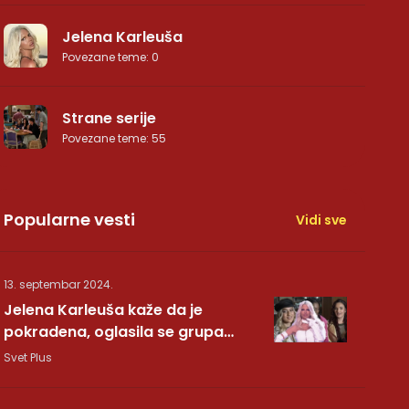
Jelena Karleuša
Povezane teme
:
0
Strane serije
Povezane teme
:
55
Popularne vesti
Vidi sve
13. septembar 2024.
Jelena Karleuša kaže da je
pokradena, oglasila se grupa
Hurricane: Pesma RUNDE je naša!
Svet Plus