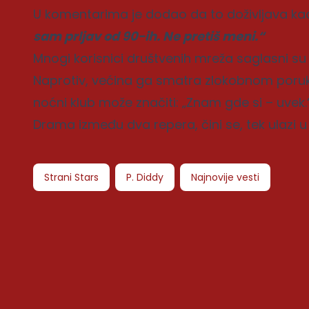
U komentarima je dodao da to doživljava kao 
sam prljav od 90-ih. Ne pretiš meni.“
Mnogi korisnici društvenih mreža saglasni su d
Naprotiv, većina ga smatra zlokobnom poruk
noćni klub može značiti: „Znam gde si – uvek.
Drama između dva repera, čini se, tek ulazi u
Strani Stars
P. Diddy
Najnovije vesti