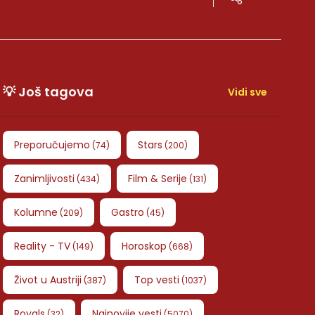
💡 Još tagova
Vidi sve
Preporučujemo
Stars
(
74
)
(
200
)
Zanimljivosti
Film & Serije
(
434
)
(
131
)
Kolumne
Gastro
(
209
)
(
45
)
Reality - TV
Horoskop
(
149
)
(
668
)
Život u Austriji
Top vesti
(
387
)
(
1037
)
Royals
Najnovije vesti
(
32
)
(
5070
)