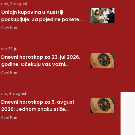
ned, 2. avgust
Onlajn kupovina u Austriji
poskupljuje: Za pojedine pakete
dodatnih 7,40 evra
Svet Plus
sre, 22. jul
Dnevni horoskop za 23. jul 2026.
godine: Očekuju vas važni
preokreti!
Svet Plus
uto, 4. avgust
Dnevni horoskop za 5. avgust
2026: Jednom znaku stiže
potvrda koju je dugo čekao
Svet Plus