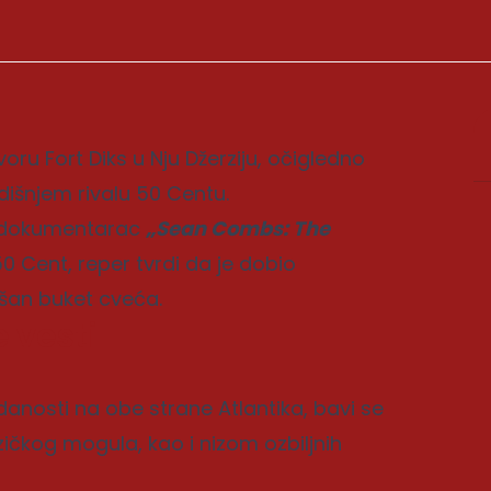
ru Fort Diks u Nju Džerziju, očigledno
išnjem rivalu 50 Centu.
an dokumentarac
„Sean Combs: The
 50 Cent, reper tvrdi da je dobio
ošan buket cveća.
 vesti
anosti na obe strane Atlantika, bavi se
čkog mogula, kao i nizom ozbiljnih