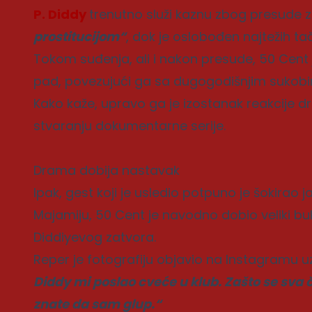
P. Diddy
trenutno služi kaznu zbog presude 
prostitucijom“
, dok je oslobođen najtežih ta
Tokom suđenja, ali i nakon presude, 50 Cent
pad, povezujući ga sa dugogodišnjim sukobim
Kako kaže, upravo ga je izostanak reakcije d
stvaranju dokumentarne serije.
Drama dobija nastavak
Ipak, gest koji je usledio potpuno je šokirao
Majamiju, 50 Cent je navodno dobio veliki buke
Diddiyevog zatvora.
Reper je fotografiju objavio na Instagramu 
Diddy mi poslao cveće u klub. Zašto se sva če
znate da sam glup.“