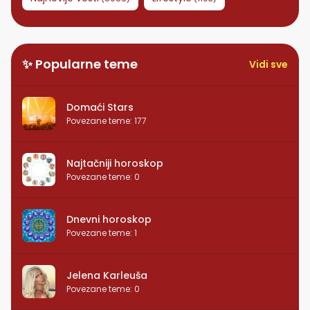
✨ Popularne teme
Vidi sve
Domaći Stars
Povezane teme
:
177
Najtačniji horoskop
Povezane teme
:
0
Dnevni horoskop
Povezane teme
:
1
Jelena Karleuša
Povezane teme
:
0