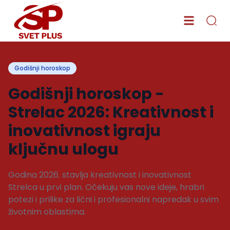
Godišnji horoskop
Godišnji horoskop -
Strelac 2026: Kreativnost i
inovativnost igraju
ključnu ulogu
Godina 2026. stavlja kreativnost i inovativnost
Strelca u prvi plan. Očekuju vas nove ideje, hrabri
potezi i prilike za lični i profesionalni napredak u svim
životnim oblastima.