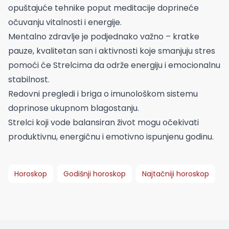
opuštajuće tehnike poput meditacije doprineće
očuvanju vitalnosti i energije.
Mentalno zdravlje je podjednako važno – kratke
pauze, kvalitetan san i aktivnosti koje smanjuju stres
pomoći će Strelcima da održe energiju i emocionalnu
stabilnost.
Redovni pregledi i briga o imunološkom sistemu
doprinose ukupnom blagostanju.
Strelci koji vode balansiran život mogu očekivati
produktivnu, energičnu i emotivno ispunjenu godinu.
Horoskop
Godišnji horoskop
Najtačniji horoskop