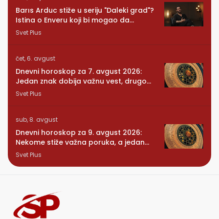
Barıs Arduc stiže u seriju "Daleki grad"?
Istina o Enveru koji bi mogao da
promeni sve
Svet Plus
čet, 6. avgust
Dnevni horoskop za 7. avgust 2026:
Jedan znak dobija važnu vest, drugom
se vraća osoba iz prošlosti
Svet Plus
sub, 8. avgust
Dnevni horoskop za 9. avgust 2026:
Nekome stiže važna poruka, a jedan
znak konačno preseca
Svet Plus