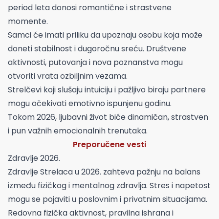
period leta donosi romantične i strastvene
momente.
Samci će imati priliku da upoznaju osobu koja može
doneti stabilnost i dugoročnu sreću. Društvene
aktivnosti, putovanja i nova poznanstva mogu
otvoriti vrata ozbiljnim vezama.
Strelčevi koji slušaju intuiciju i pažljivo biraju partnere
mogu očekivati emotivno ispunjenu godinu.
Tokom 2026, ljubavni život biće dinamičan, strastven
i pun važnih emocionalnih trenutaka.
Preporučene vesti
Zdravlje 2026.
Zdravlje Strelaca u 2026. zahteva pažnju na balans
između fizičkog i mentalnog zdravlja. Stres i napetost
mogu se pojaviti u poslovnim i privatnim situacijama.
Redovna fizička aktivnost, pravilna ishrana i