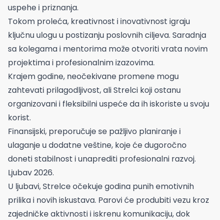
uspehe i priznanja.
Tokom proleća, kreativnost i inovativnost igraju
ključnu ulogu u postizanju poslovnih ciljeva. Saradnja
sa kolegama i mentorima može otvoriti vrata novim
projektima i profesionalnim izazovima.
Krajem godine, neočekivane promene mogu
zahtevati prilagodljivost, ali Strelci koji ostanu
organizovani i fleksibilni uspeće da ih iskoriste u svoju
korist.
Finansijski, preporučuje se pažljivo planiranje i
ulaganje u dodatne veštine, koje će dugoročno
doneti stabilnost i unaprediti profesionalni razvoj.
Ljubav 2026.
U ljubavi, Strelce očekuje godina punih emotivnih
prilika i novih iskustava. Parovi će produbiti vezu kroz
zajedničke aktivnosti i iskrenu komunikaciju, dok