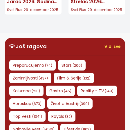
Jarac 2026: Godina
Strelac 2026:
velikih odluka,
Kreativnost i
Svet Plus
29. decembar 2025.
Svet Plus
29. decembar 2025.
stabilnosti i ličnih
inovativnost igraju
pobeda
ključnu ulogu
💡 Još tagova
Vidi sve
Preporučujemo
Stars
(
74
)
(
200
)
Zanimljivosti
Film & Serije
(
437
)
(
132
)
Kolumne
Gastro
Reality - TV
(
210
)
(
45
)
(
149
)
Horoskop
Život u Austriji
(
673
)
(
390
)
Top vesti
Royals
(
1041
)
(
32
)
Najnovije vesti
Lifestyle
(
5086
)
(
1103
)