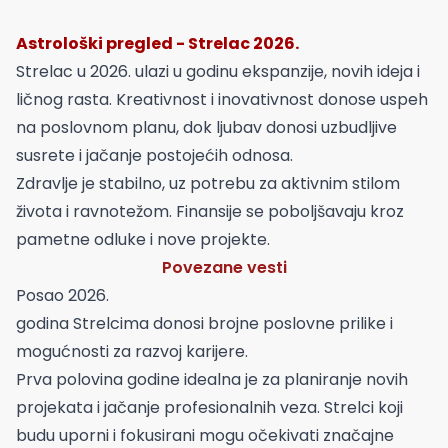
Astrološki pregled - Strelac 2026.
Strelac u 2026. ulazi u godinu ekspanzije, novih ideja i
ličnog rasta. Kreativnost i inovativnost donose uspeh
na poslovnom planu, dok ljubav donosi uzbudljive
susrete i jačanje postojećih odnosa.
Zdravlje je stabilno, uz potrebu za aktivnim stilom
života i ravnotežom. Finansije se poboljšavaju kroz
pametne odluke i nove projekte.
Povezane vesti
Posao 2026.
godina Strelcima donosi brojne poslovne prilike i
mogućnosti za razvoj karijere.
Prva polovina godine idealna je za planiranje novih
projekata i jačanje profesionalnih veza. Strelci koji
budu uporni i fokusirani mogu očekivati značajne