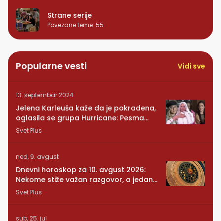
Strane serije
Povezane teme
:
55
Popularne vesti
Vidi sve
13. septembar 2024.
Jelena Karleuša kaže da je pokradena,
oglasila se grupa Hurricane: Pesma
RUNDE je naša!
Svet Plus
ned, 9. avgust
Dnevni horoskop za 10. avgust 2026:
Nekome stiže važan razgovor, a jedan
znak mora da posluša srce
Svet Plus
sub, 25. jul