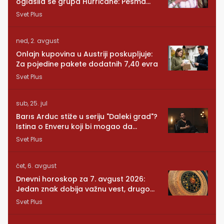
oglasila se grupa Hurricane: Pesma
RUNDE je naša!
Svet Plus
ned, 2. avgust
Onlajn kupovina u Austriji poskupljuje:
Za pojedine pakete dodatnih 7,40 evra
Svet Plus
sub, 25. jul
Barıs Arduc stiže u seriju "Daleki grad"?
Istina o Enveru koji bi mogao da
promeni sve
Svet Plus
čet, 6. avgust
Dnevni horoskop za 7. avgust 2026:
Jedan znak dobija važnu vest, drugom
se vraća osoba iz prošlosti
Svet Plus