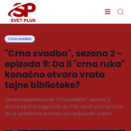
Crna svadba
"Crna svadba", sezona 2 -
epizoda 9: Da li "crna ruka"
konačno otvara vrata
tajne biblioteke?
Deveta epizoda serije "Crna svadba", sezona 2,
donosi ključne odgovore: da li će Jovan pronaći ono
što je godinama skrivano iza zaključanih vrata?