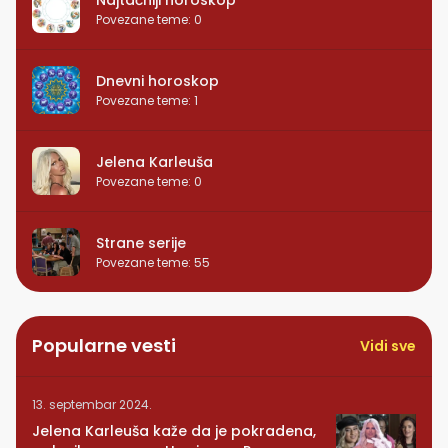
Najtačniji horoskop
Povezane teme
:
0
Dnevni horoskop
Povezane teme
:
1
Jelena Karleuša
Povezane teme
:
0
Strane serije
Povezane teme
:
55
Popularne vesti
Vidi sve
13. septembar 2024.
Jelena Karleuša kaže da je pokradena,