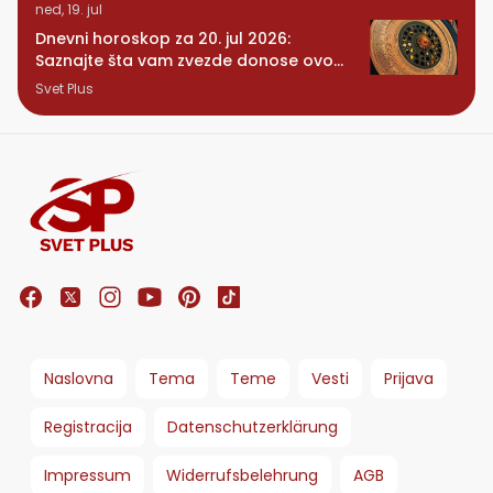
ned, 19. jul
Dnevni horoskop za 20. jul 2026:
Saznajte šta vam zvezde donose ovog
ponedeljka
Svet Plus
Naslovna
Tema
Teme
Vesti
Prijava
Registracija
Datenschutzerklärung
Impressum
Widerrufsbelehrung
AGB