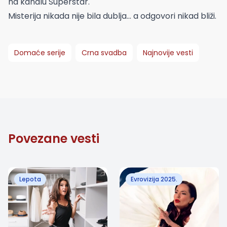
na kanalu Superstar.
Misterija nikada nije bila dublja… a odgovori nikad bliži.
Domaće serije
Crna svadba
Najnovije vesti
Povezane vesti
Lepota
Evrovizija 2025.