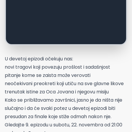
U devetoj epizodi očekuju nas:
novi tragovi koji povezuju prošlost i sadašnjost
pitanje kome se zaista može verovati
neočekivani preokreti koji utiču na sve glavne likove
trenutak istine za Oca Jovana i njegovu misiju
Kako se približavamo završnici, jasno je da ništa nije
slučajno i da će svaki potez u devetoj epizodi biti
presudan za finale koje stiže odmah nakon nje.
Gledajte 9. epizodu u subotu, 22. novembra od 21:00