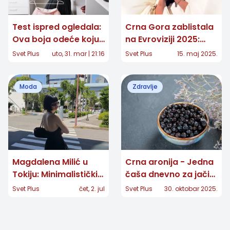
Test ispred ogledala:
Crna Gora zablistala
Ova boja odeće koju
na Evroviziji 2025:
svi nosimo zapravo
Nina Žižić očarala
Svet Plus
uto, 31. mar | 21:16
Svet Plus
15. maj 2025.
nam dodaje 10
publiku u Bazelu!
godina na lice
Moda
Zdravlje
Magdalena Milić u
Crna aronija - Jedna
Tokiju: Minimalistički
čaša dnevno za jači
stil koji se savršeno
imunitet
Svet Plus
čet, 2. jul
Svet Plus
30. oktobar 2025.
uklapa u ritam
japanske prestonice