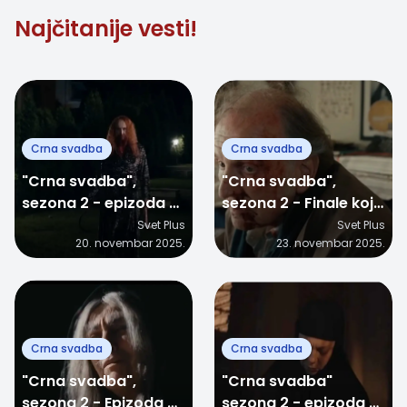
Najčitanije vesti!
Crna svadba
Crna svadba
"Crna svadba",
"Crna svadba",
sezona 2 - epizoda 9:
sezona 2 - Finale koje
Da li "crna ruka"
sve menja: Šta donosi
Svet Plus
Svet Plus
20. novembar 2025.
23. novembar 2025.
konačno otvara
poslednja 10.
vrata tajne
epizoda?
biblioteke?
Crna svadba
Crna svadba
"Crna svadba",
"Crna svadba"
sezona 2 - Epizoda 4:
sezona 2 - epizoda 3: