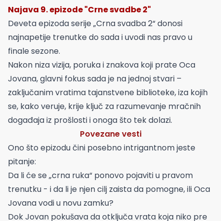
Najava 9. epizode "Crne svadbe 2"
Deveta epizoda serije „Crna svadba 2“ donosi
najnapetije trenutke do sada i uvodi nas pravo u
finale sezone.
Nakon niza vizija, poruka i znakova koji prate Oca
Jovana, glavni fokus sada je na jednoj stvari –
zaključanim vratima tajanstvene biblioteke, iza kojih
se, kako veruje, krije ključ za razumevanje mračnih
događaja iz prošlosti i onoga što tek dolazi.
Povezane vesti
Ono što epizodu čini posebno intrigantnom jeste
pitanje:
Da li će se „crna ruka“ ponovo pojaviti u pravom
trenutku - i da li je njen cilj zaista da pomogne, ili Oca
Jovana vodi u novu zamku?
Dok Jovan pokušava da otključa vrata koja niko pre