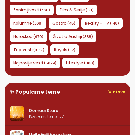
Zanimljivosti
Film & Serije
(
436
)
(
131
)
Kolumne
Gastro
Reality - TV
(
209
)
(
45
)
(
149
)
Horoskop
Život u Austriji
(
670
)
(
388
)
Top vesti
Royals
(
1037
)
(
32
)
Najnovije vesti
Lifestyle
(
5079
)
(
1100
)
✨ Popularne teme
Vidi sve
Domaći Stars
Povezane teme
:
177