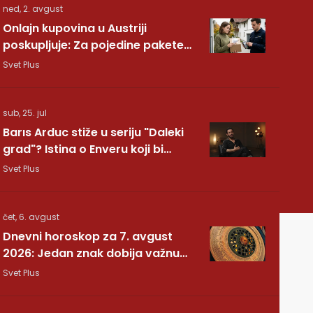
ned, 2. avgust
Onlajn kupovina u Austriji
poskupljuje: Za pojedine pakete
dodatnih 7,40 evra
Svet Plus
sub, 25. jul
Barıs Arduc stiže u seriju "Daleki
grad"? Istina o Enveru koji bi
mogao da promeni sve
Svet Plus
čet, 6. avgust
Dnevni horoskop za 7. avgust
2026: Jedan znak dobija važnu
vest, drugom se vraća osoba iz
Svet Plus
prošlosti