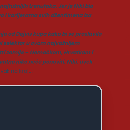
najtužnijih trenutaka. Jer je Niki bio
ao i karijerama svih džentlmena iza
 od Dejvis kupa kako bi se proslavilo
edini selektor u ovom najvažnijem
a tri zemlje – Nemačkom, Hrvatkom i
vatno niko neće ponoviti. Niki, uvek
vak na kraju.