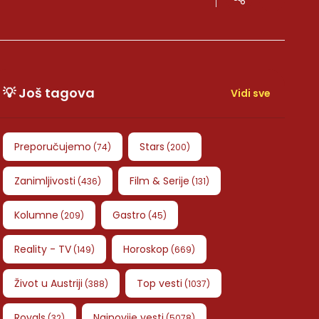
💡 Još tagova
Vidi sve
Preporučujemo
Stars
(
74
)
(
200
)
Zanimljivosti
Film & Serije
(
436
)
(
131
)
Kolumne
Gastro
(
209
)
(
45
)
Reality - TV
Horoskop
(
149
)
(
669
)
Život u Austriji
Top vesti
(
388
)
(
1037
)
Royals
Najnovije vesti
(
32
)
(
5078
)