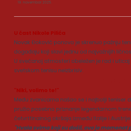
19. novembar 2025.
U čast Nikole Pilića
Novak Đoković ponovo je skrenuo pažnju tenis
događaju koji slavi jednu od najvažnijih lično
U svečanoj atmosferi obeležen je rad i uticaj Ni
svetskom tenisu neizbrisiv.
Povezane
"Niki, volimo te!"
Među zvanicama našao se i najbolji teniser d
pružio posebno priznanje legendarnom trener
četvrtfinalnog okršaja između Italije i Austrij
"Hvala svima koji su došli, ovo je momena