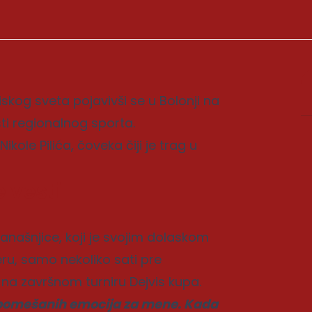
kog sveta pojavivši se u Bolonji na
sti regionalnog sporta.
kole Pilića, čoveka čiji je trag u
 vesti
anašnjice, koji je svojim dolaskom
u, samo nekoliko sati pre
e na završnom turniru Dejvis kupa.
t pomešanih emocija za mene. Kada