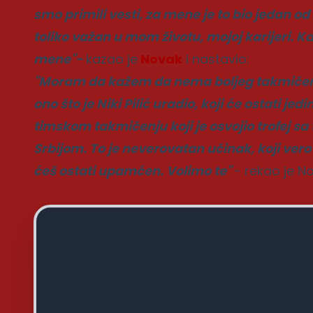
smo primili vesti, za mene je to bio jedan od 
toliko važan u mom životu, mojoj karijeri. K
mene"-
kazao je
Novak
i nastavio:
"Moram da kažem da nema boljeg takmičenja
ono što je Niki Pilić uradio, koji će ostati j
timskom takmičenju koji je osvojio trofej s
Srbijom. To je neverovatan učinak, koji vero
ćeš ostati upamćen. Volimo te"
- rekao je No