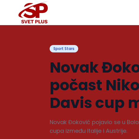
Sport Stars
Novak Đokov
počast Nikoli
Davis cup 
Novak Đoković pojavio se u Bolon
cupa između Italije i Austrije.