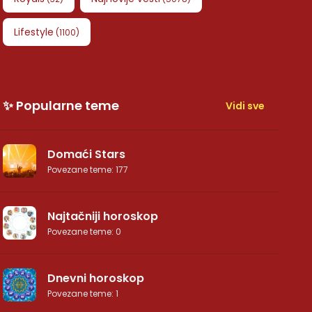
Lifestyle
(
1100
)
✨ Popularne teme
Vidi sve
Domaći Stars
Povezane teme
:
177
Najtačniji horoskop
Povezane teme
:
0
Dnevni horoskop
Povezane teme
:
1