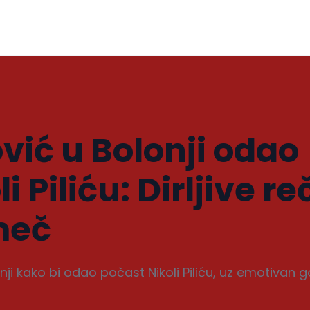
ić u Bolonji odao
 Piliću: Dirljive re
meč
ji kako bi odao počast Nikoli Piliću, uz emotivan g