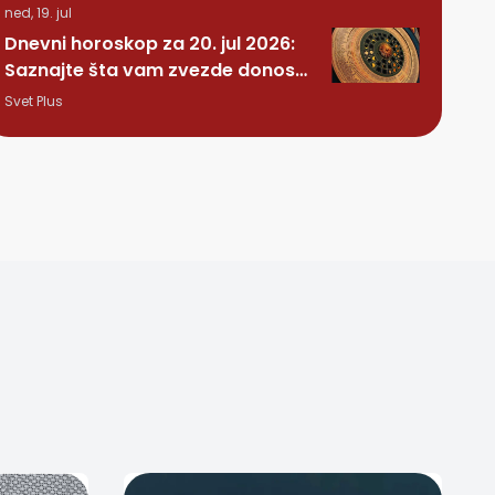
ned, 19. jul
Dnevni horoskop za 20. jul 2026:
Saznajte šta vam zvezde donose
ovog ponedeljka
Svet Plus