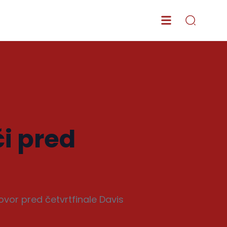
či pred
ovor pred četvrtfinale Davis