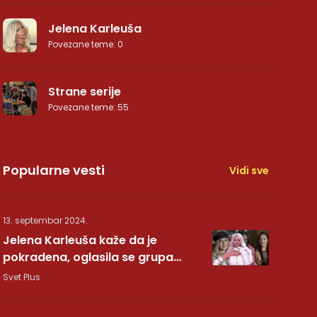
Jelena Karleuša
Povezane teme
:
0
Strane serije
Povezane teme
:
55
Popularne vesti
Vidi sve
13. septembar 2024.
Jelena Karleuša kaže da je
pokradena, oglasila se grupa
Hurricane: Pesma RUNDE je naša!
Svet Plus