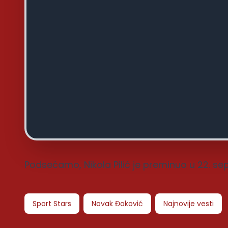
Podsećamo, Nikola Pilić je preminuo u 22. se
Sport Stars
Novak Đoković
Najnovije vesti