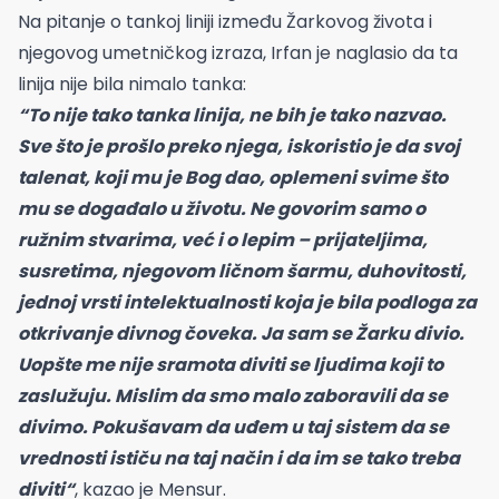
Na pitanje o tankoj liniji između Žarkovog života i
njegovog umetničkog izraza, Irfan je naglasio da ta
linija nije bila nimalo tanka:
“To nije tako tanka linija, ne bih je tako nazvao.
Sve što je prošlo preko njega, iskoristio je da svoj
talenat, koji mu je Bog dao, oplemeni svime što
mu se događalo u životu. Ne govorim samo o
ružnim stvarima, već i o lepim – prijateljima,
susretima, njegovom ličnom šarmu, duhovitosti,
jednoj vrsti intelektualnosti koja je bila podloga za
otkrivanje divnog čoveka. Ja sam se Žarku divio.
Uopšte me nije sramota diviti se ljudima koji to
zaslužuju. Mislim da smo malo zaboravili da se
divimo. Pokušavam da uđem u taj sistem da se
vrednosti ističu na taj način i da im se tako treba
diviti“
, kazao je Mensur.