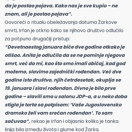
da je postao pojava. Kako nas je sve kupio – ne
znam, ali je postao pojava”.
Govoreći o ritualu obeležavanja datuma Žarkove
smrti, Irfan je otkrio kako se njihovo društvo odlučilo
za potpuno drugačiji pristup:
“Devetnaestog januara biće dve godine otkako je
otišao. Anita je odlučila da se ne pominje njegova
smrt, već da mi, kao što smo imali običaj, kad god
možemo, slavimo zajednički rođendan. Već dve
godine isto društvo, njih četrdesetak, okuplja se
19. januara i slavi rođendan. Divno je bilo prve
godine – slavili smo u salonu JDP-a, a u neko doba
stigla je torta sa potpisom: ‘Vaše Jugoslovensko
dramsko želi vam srećan rođendan’. To sam
sačuvao“,
rekao je Irfan i objasnio koliko je tanka
linija bila između života i glume kod Žarka.