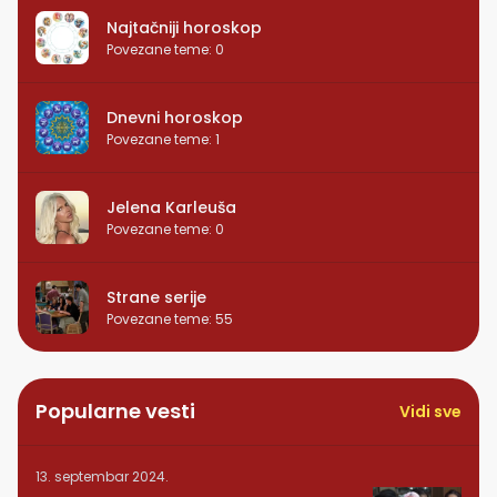
Najtačniji horoskop
Povezane teme
:
0
Dnevni horoskop
Povezane teme
:
1
Jelena Karleuša
Povezane teme
:
0
Strane serije
Povezane teme
:
55
Popularne vesti
Vidi sve
13. septembar 2024.