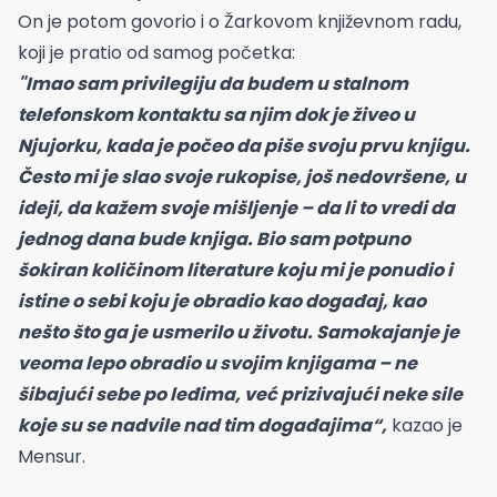
On je potom govorio i o Žarkovom književnom radu,
koji je pratio od samog početka:
"Imao sam privilegiju da budem u stalnom
telefonskom kontaktu sa njim dok je živeo u
Njujorku, kada je počeo da piše svoju prvu knjigu.
Često mi je slao svoje rukopise, još nedovršene, u
ideji, da kažem svoje mišljenje – da li to vredi da
jednog dana bude knjiga. Bio sam potpuno
šokiran količinom literature koju mi je ponudio i
istine o sebi koju je obradio kao događaj, kao
nešto što ga je usmerilo u životu. Samokajanje je
veoma lepo obradio u svojim knjigama – ne
šibajući sebe po leđima, već prizivajući neke sile
koje su se nadvile nad tim događajima“,
kazao je
Mensur.