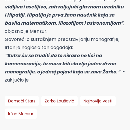
vidljivo i osetljivo, zahvaljujući glavnom uredniku
i Hipatiji. Hipatija je prva žena naučnik koja se
bavila matematikom, filozofijom i astronomijom“
,
objasnio je Mensur.
Govoreći o sutrašnjem predstavljanju monografije,
Irfan je naglasio ton događaja:
“Sutra ću se truditi da to nikako ne liči na
komemoraciju, to mora biti slavlje jedne divne
monografije, o jednoj pojavi koja se zove Žarko.“
-
zaključio je.
Domaći Stars
Žarko Laušević
Najnovije vesti
Irfan Mensur