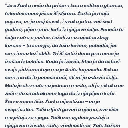
"Ja o Žarku neću da pričam kao o velikom glumcu,
talentovanom piscu ili slikaru. Žarko je moja
pojava, on je moj čovek, i svako jutro, već šest
godina, pijem prvu kafu iz njegove šolje. Poneću tu
šolju sutra u podne. Ležali smo zajedno zbog
korone – tu sam ga, da tako kažem, pobedio, jer
sam imao teži oblik. Tri ili četiri dana pre mene je
izašao iz bolnice. Kada je izlazio, hteo je da ostavi
svoje pidžame koje mu je Anita kupovala. Rekao
sam mu da ih ponese kući, ali mi je ostavio šolju.
Malo je okrznuta na jednom mestu, ali ja nikako ne
želim da se odreknem toga da iz nje pijem kafu.
Što se mene tiče, Žarko nije otišao – on je
sveprisutan. Toliko ljudi govori o njemu, sve više
me pitaju za njega. Toliko anegdota postoji o
njegovom životu, radu, vrednostima. Zato kažem