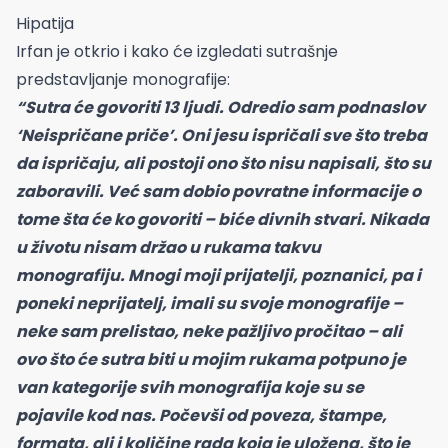
Hipatija
Irfan je otkrio i kako će izgledati sutrašnje
predstavljanje monografije:
“Sutra će govoriti 13 ljudi. Odredio sam podnaslov
‘Neispričane priče’. Oni jesu ispričali sve što treba
da ispričaju, ali postoji ono što nisu napisali, što su
zaboravili. Već sam dobio povratne informacije o
tome šta će ko govoriti – biće divnih stvari. Nikada
u životu nisam držao u rukama takvu
monografiju. Mnogi moji prijatelji, poznanici, pa i
poneki neprijatelj, imali su svoje monografije –
neke sam prelistao, neke pažljivo pročitao – ali
ovo što će sutra biti u mojim rukama potpuno je
van kategorije svih monografija koje su se
pojavile kod nas. Počevši od poveza, štampe,
formata, ali i količine rada koja je uložena, što je