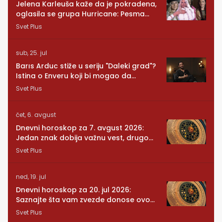
Jelena Karleuša kaže da je pokradena,
oglasila se grupa Hurricane: Pesma
RUNDE je naša!
Svet Plus
sub, 25. jul
Barıs Arduc stiže u seriju "Daleki grad"?
Istina o Enveru koji bi mogao da
promeni sve
Svet Plus
čet, 6. avgust
Dnevni horoskop za 7. avgust 2026:
Jedan znak dobija važnu vest, drugom
se vraća osoba iz prošlosti
Svet Plus
ned, 19. jul
Dnevni horoskop za 20. jul 2026:
Saznajte šta vam zvezde donose ovog
ponedeljka
Svet Plus