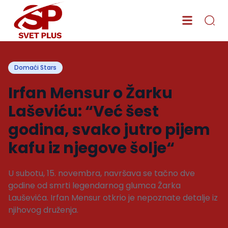
Domaći Stars
Irfan Mensur o Žarku
Laševiću: “Već šest
godina, svako jutro pijem
kafu iz njegove šolje“
U subotu, 15. novembra, navršava se tačno dve
godine od smrti legendarnog glumca Žarka
Lauševića. Irfan Mensur otkrio je nepoznate detalje iz
njihovog druženja.