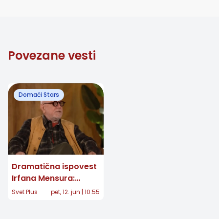
Povezane vesti
Domaći Stars
Dramatična ispovest
Irfana Mensura:
"Pištolj mi je bio u
Svet Plus
pet, 12. jun | 10:55
ustima zbog imena, a
onda sam vratio