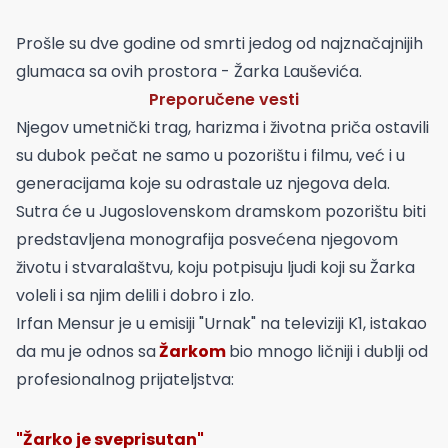
Prošle su dve godine od smrti jedog od najznačajnijih
glumaca sa ovih prostora - Žarka Lauševića.
Preporučene vesti
Njegov umetnički trag, harizma i životna priča ostavili
su dubok pečat ne samo u pozorištu i filmu, već i u
generacijama koje su odrastale uz njegova dela.
Sutra će u Jugoslovenskom dramskom pozorištu biti
predstavljena monografija posvećena njegovom
životu i stvaralaštvu, koju potpisuju ljudi koji su Žarka
voleli i sa njim delili i dobro i zlo.
Irfan Mensur je u emisiji "Urnak" na televiziji K1, istakao
da mu je odnos sa
Žarkom
bio mnogo ličniji i dublji od
profesionalnog prijateljstva:
"Žarko je sveprisutan"