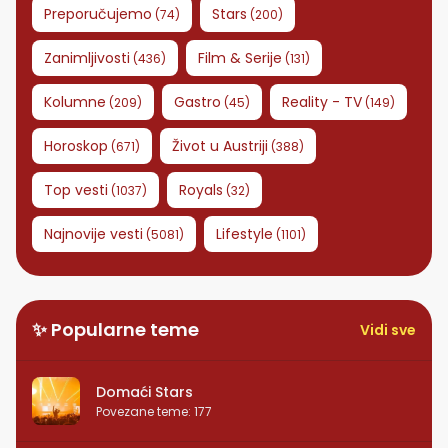
Preporučujemo
Stars
(
74
)
(
200
)
Zanimljivosti
Film & Serije
(
436
)
(
131
)
Kolumne
Gastro
Reality - TV
(
209
)
(
45
)
(
149
)
Horoskop
Život u Austriji
(
671
)
(
388
)
Top vesti
Royals
(
1037
)
(
32
)
Najnovije vesti
Lifestyle
(
5081
)
(
1101
)
✨ Popularne teme
Vidi sve
Domaći Stars
Povezane teme
:
177