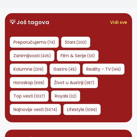
💡 Još tagova
Vidi sve
Preporučujemo
Stars
(
74
)
(
200
)
Zanimljivosti
Film & Serije
(
435
)
(
131
)
Kolumne
Gastro
Reality - TV
(
209
)
(
45
)
(
149
)
Horoskop
Život u Austriji
(
668
)
(
387
)
Top vesti
Royals
(
1037
)
(
32
)
Najnovije vesti
Lifestyle
(
5074
)
(
1099
)