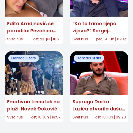
Edita Aradinović se
"Ko to tamo lijepo
porodila: Pevačica
zijeva?" Sergej
objavila prvu
Ćetković posle 40
Svet Plus
čet, 23. jul | 10:21
Svet Plus
pet, 19. jun | 09:12
fotografiju ćerke
godina otkrio snimak
koji je mnoge
Domaći Stars
Domaći Stars
raznežio
Emotivan trenutak na
Supruga Darka
plaži: Novak Đoković
Lazića otvorila dušu:
iznenadio Jelenu
"Nikada se nećemo
Svet Plus
čet, 18. jun | 19:57
Svet Plus
čet, 18. jun | 09:20
porukom na nebu za
oporaviti, ostaje
40. rođendan
ožiljak za ceo život"