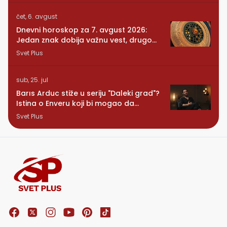
čet, 6. avgust
Dnevni horoskop za 7. avgust 2026:
Jedan znak dobija važnu vest, drugom
se vraća osoba iz prošlosti
Svet Plus
sub, 25. jul
Barıs Arduc stiže u seriju "Daleki grad"?
Istina o Enveru koji bi mogao da
promeni sve
Svet Plus