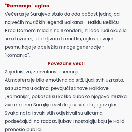
"Romanija" uglas
Večeras je Sarajevo stalo da oda počast jednoj od
najvećih muzičkih legendi Balkana - Halidu Bešliću.
Pred Domom mladih na Skenderiji, hiljade ljudi okupilo
se u tužnom, ali dirljivom trenutku, uglas pevajući
pesmu koja je obeležila mnoge generacije -
"Romanija".
Povezane vesti
Zajedništvo, zahvalnost i sećanje
Atmosfera je bila emotivna do srži. Ljudi svih uzrasta,
sa suzama u očima, pevajući stihove Halidove
„Romanije“, pokazali su koliko duboko njegova muzika
živi u srcima Sarajlija i svih koji su voleli njegov glas.
Svaka nota i svaki stih odjekivali su ulicama,
podsećajući na radost, ljubav i nostalgiju koju je Halid
prenosio publici.