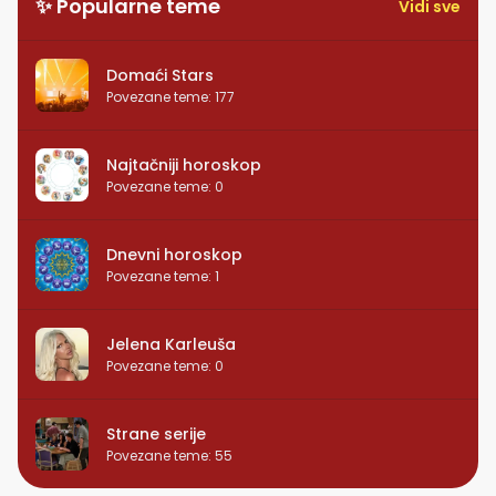
✨ Popularne teme
Vidi sve
Domaći Stars
Povezane teme
:
177
Najtačniji horoskop
Povezane teme
:
0
Dnevni horoskop
Povezane teme
:
1
Jelena Karleuša
Povezane teme
:
0
Strane serije
Povezane teme
:
55