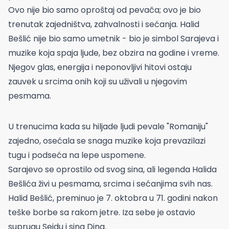
Ovo nije bio samo oproštaj od pevača; ovo je bio
trenutak zajedništva, zahvalnosti i sećanja. Halid
Bešlić nije bio samo umetnik - bio je simbol Sarajeva i
muzike koja spaja ljude, bez obzira na godine i vreme.
Njegov glas, energija i neponovljivi hitovi ostaju
zauvek u srcima onih koji su uživali u njegovim
pesmama.
U trenucima kada su hiljade ljudi pevale "Romaniju"
zajedno, osećala se snaga muzike koja prevazilazi
tugu i podseća na lepe uspomene.
Sarajevo se oprostilo od svog sina, ali legenda Halida
Bešlića živi u pesmama, srcima i sećanjima svih nas.
Halid Bešlić, preminuo je 7. oktobra u 71. godini nakon
teške borbe sa rakom jetre. Iza sebe je ostavio
suprugu Sejdu i sina Dina.