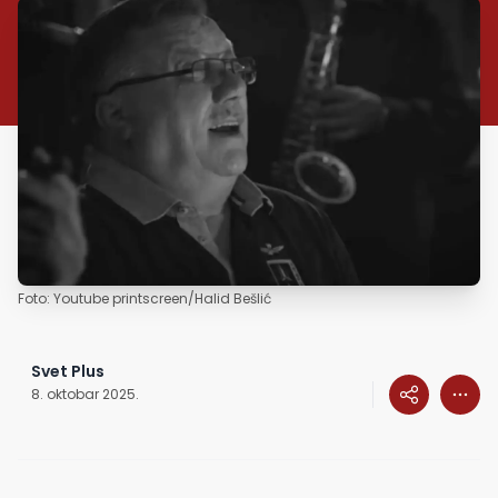
Foto: Youtube printscreen/Halid Bešlić
Svet Plus
8. oktobar 2025.