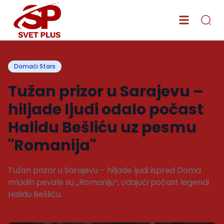
Domaći Stars
Tužan prizor u Sarajevu –
hiljade ljudi odalo počast
Halidu Bešliću uz pesmu
"Romanija"
Tužan prizor u Sarajevu – hiljade ljudi ispred Doma
mladih pevale su „Romaniju“, odajući počast legendi
Halidu Bešliću.