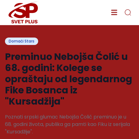
Domaći Stars
Preminuo Nebojša Čolić u
68. godini: Kolege se
opraštaju od legendarnog
Fike Bosanca iz
"Kursadžija"
Poznati srpski glumac Nebojša Čolić preminuo je u
68. godini života, publika ga pamti kao Fiku iz serijala
"Kursadžije".