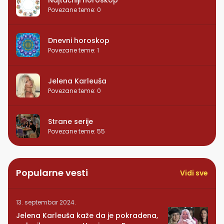
Najtačniji horoskop
Povezane teme
:
0
Dnevni horoskop
Povezane teme
:
1
Jelena Karleuša
Povezane teme
:
0
Strane serije
Povezane teme
:
55
Popularne vesti
Vidi sve
13. septembar 2024.
Jelena Karleuša kaže da je pokradena,