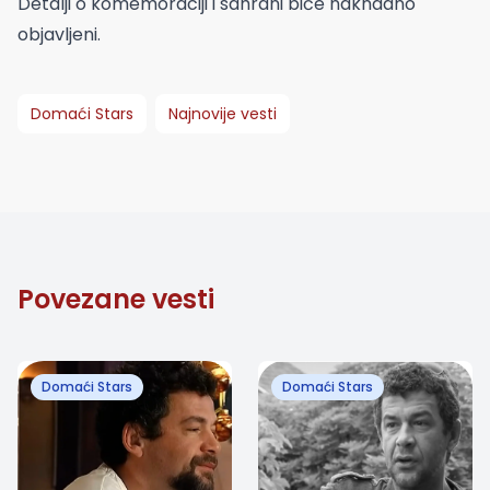
Detalji o komemoraciji i sahrani biće naknadno
objavljeni.
Domaći Stars
Najnovije vesti
Povezane vesti
Domaći Stars
Domaći Stars