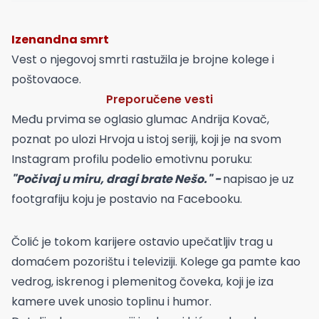
Izenandna smrt
Vest o njegovoj smrti rastužila je brojne kolege i
poštovaoce.
Preporučene vesti
Među prvima se oglasio glumac Andrija Kovač,
poznat po ulozi Hrvoja u istoj seriji, koji je na svom
Instagram profilu podelio emotivnu poruku:
"Počivaj u miru, dragi brate Nešo." -
napisao je uz
footgrafiju koju je postavio na Facebooku.
Čolić je tokom karijere ostavio upečatljiv trag u
domaćem pozorištu i televiziji. Kolege ga pamte kao
vedrog, iskrenog i plemenitog čoveka, koji je iza
kamere uvek unosio toplinu i humor.