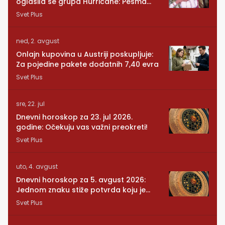
oglasila se grupa Hurricane: Pesma
RUNDE je naša!
Svet Plus
ned, 2. avgust
Onlajn kupovina u Austriji poskupljuje:
Za pojedine pakete dodatnih 7,40 evra
Svet Plus
sre, 22. jul
Dnevni horoskop za 23. jul 2026.
godine: Očekuju vas važni preokreti!
Svet Plus
uto, 4. avgust
Dnevni horoskop za 5. avgust 2026:
Jednom znaku stiže potvrda koju je
dugo čekao
Svet Plus