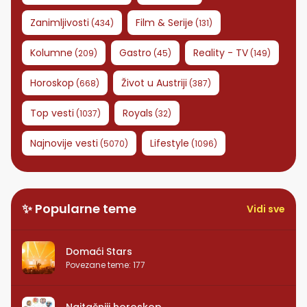
Zanimljivosti
Film & Serije
(
434
)
(
131
)
Kolumne
Gastro
Reality - TV
(
209
)
(
45
)
(
149
)
Horoskop
Život u Austriji
(
668
)
(
387
)
Top vesti
Royals
(
1037
)
(
32
)
Najnovije vesti
Lifestyle
(
5070
)
(
1096
)
✨ Popularne teme
Vidi sve
Domaći Stars
Povezane teme
:
177