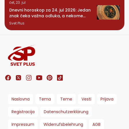
čet, 23. jul
Dnevni horoskop za 24. jul 2026: Jedan
znak čeka važna odluka, a nekome
stiže iznenađenje
Svet Plus
Naslovna
Tema
Teme
Vesti
Prijava
Registracija
Datenschutzerklärung
Impressum
Widerrufsbelehrung
AGB