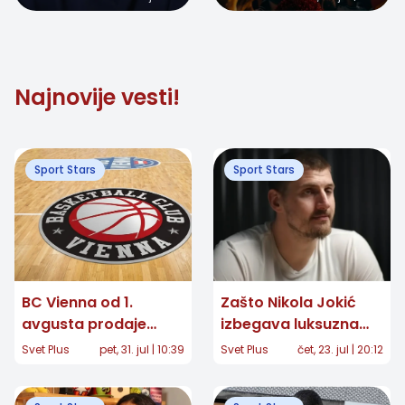
„crvena furija“
napada tron
Najnovije vesti!
Sport Stars
Sport Stars
BC Vienna od 1.
Zašto Nikola Jokić
avgusta prodaje
izbegava luksuzna
sezonske karte:
letovališta? Njegov
Svet Plus
pet, 31. jul | 10:39
Svet Plus
čet, 23. jul | 20:12
Partizan, Dubai i
idealan odmor
evropska košarka
izgleda sasvim