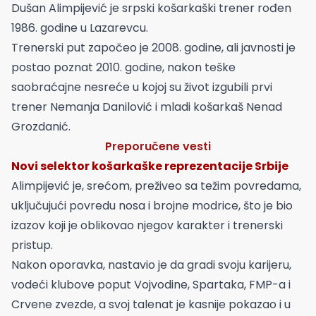
Dušan Alimpijević je srpski košarkaški trener rođen
1986. godine u Lazarevcu.
Trenerski put započeo je 2008. godine, ali javnosti je
postao poznat 2010. godine, nakon teške
saobraćajne nesreće u kojoj su život izgubili prvi
trener Nemanja Danilović i mladi košarkaš Nenad
Grozdanić.
Preporučene vesti
Novi selektor košarkaške reprezentacije Srbije
Alimpijević je, srećom, preživeo sa težim povredama,
uključujući povredu nosa i brojne modrice, što je bio
izazov koji je oblikovao njegov karakter i trenerski
pristup.
Nakon oporavka, nastavio je da gradi svoju karijeru,
vodeći klubove poput Vojvodine, Spartaka, FMP-a i
Crvene zvezde, a svoj talenat je kasnije pokazao i u