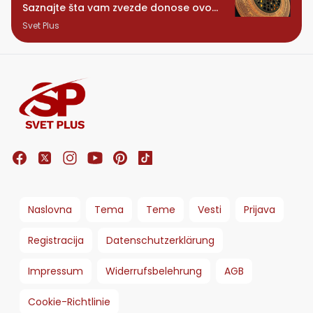
Saznajte šta vam zvezde donose ovog
ponedeljka
Svet Plus
Naslovna
Tema
Teme
Vesti
Prijava
Registracija
Datenschutzerklärung
Impressum
Widerrufsbelehrung
AGB
Cookie-Richtlinie