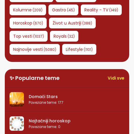
Kolumne
Gastro
Reality - TV
(
209
)
(
45
)
(
149
)
Horoskop
Život u Austriji
(
670
)
(
388
)
Top vesti
Royals
(
1037
)
(
32
)
Najnovije vesti
Lifestyle
(
5080
)
(
1101
)
✨ Popularne teme
Vidi sve
Domaći Stars
Povezane teme
:
177
Najtačniji horoskop
Povezane teme
:
0