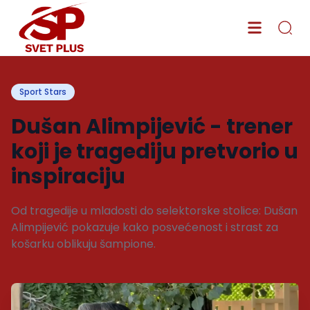
Sport Stars
Dušan Alimpijević - trener
koji je tragediju pretvorio u
inspiraciju
Od tragedije u mladosti do selektorske stolice: Dušan
Alimpijević pokazuje kako posvećenost i strast za
košarku oblikuju šampione.