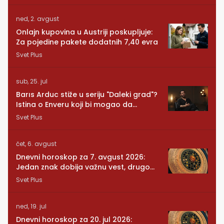
ned, 2. avgust
Onlajn kupovina u Austriji poskupljuje:
Za pojedine pakete dodatnih 7,40 evra
Svet Plus
sub, 25. jul
Barıs Arduc stiže u seriju "Daleki grad"?
Istina o Enveru koji bi mogao da
promeni sve
Svet Plus
čet, 6. avgust
Dnevni horoskop za 7. avgust 2026:
Jedan znak dobija važnu vest, drugom
se vraća osoba iz prošlosti
Svet Plus
ned, 19. jul
Dnevni horoskop za 20. jul 2026: