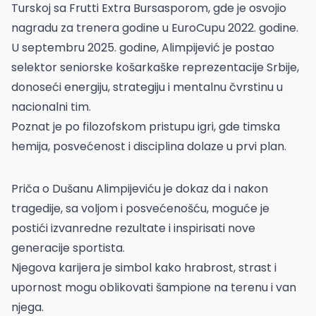
Turskoj sa Frutti Extra Bursasporom, gde je osvojio
nagradu za trenera godine u EuroCupu 2022. godine.
U septembru 2025. godine, Alimpijević je postao
selektor seniorske košarkaške reprezentacije Srbije,
donoseći energiju, strategiju i mentalnu čvrstinu u
nacionalni tim.
Poznat je po filozofskom pristupu igri, gde timska
hemija, posvećenost i disciplina dolaze u prvi plan.
Priča o Dušanu Alimpijeviću je dokaz da i nakon
tragedije, sa voljom i posvećenošću, moguće je
postići izvanredne rezultate i inspirisati nove
generacije sportista.
Njegova karijera je simbol kako hrabrost, strast i
upornost mogu oblikovati šampione na terenu i van
njega.