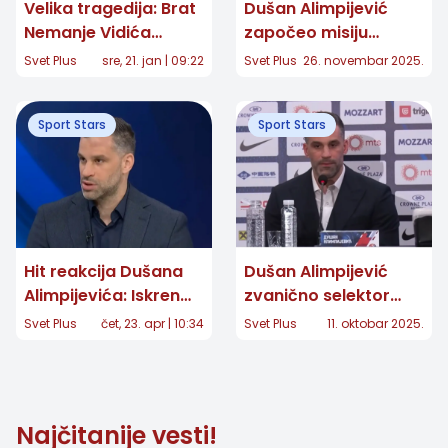
Velika tragedija: Brat
Dušan Alimpijević
Nemanje Vidića
započeo misiju
pronađen mrtav
"Mundobasket 2027":
Svet Plus
sre, 21. jan | 09:22
Svet Plus
26. novembar 2025.
Spisak od 24 igrača
izazvao ogromnu
Sport Stars
Sport Stars
pažnju
Hit reakcija Dušana
Dušan Alimpijević
Alimpijevića: Iskren
zvanično selektor
komentar srpskog
košarkaša Srbije:
Svet Plus
čet, 23. apr | 10:34
Svet Plus
11. oktobar 2025.
selektora obišao svet
"Stranac NE u
reprezentaciji"
Najčitanije vesti!