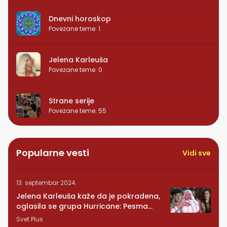
Dnevni horoskop
Povezane teme
:
1
Jelena Karleuša
Povezane teme
:
0
Strane serije
Povezane teme
:
55
Popularne vesti
Vidi sve
13. septembar 2024.
Jelena Karleuša kaže da je pokradena,
oglasila se grupa Hurricane: Pesma
RUNDE je naša!
Svet Plus