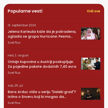
Popularne vesti
Vidi sve
13. septembar 2024.
Jelena Karleuša kaže da je pokradena,
oglasila se grupa Hurricane: Pesma
RUNDE je naša!
Svet Plus
ned, 2. avgust
Onlajn kupovina u Austriji poskupljuje:
Za pojedine pakete dodatnih 7,40 evra
Svet Plus
sub, 25. jul
Barıs Arduc stiže u seriju "Daleki grad"?
Istina o Enveru koji bi mogao da
promeni sve
Svet Plus