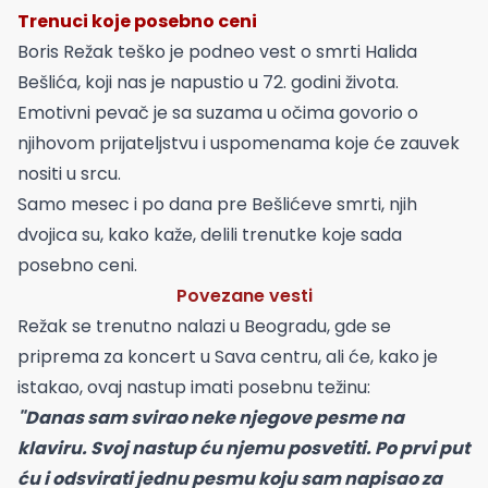
Trenuci koje posebno ceni
Boris Režak teško je podneo vest o smrti Halida
Bešlića, koji nas je napustio u 72. godini života.
Emotivni pevač je sa suzama u očima govorio o
njihovom prijateljstvu i uspomenama koje će zauvek
nositi u srcu.
Samo mesec i po dana pre Bešlićeve smrti, njih
dvojica su, kako kaže, delili trenutke koje sada
posebno ceni.
Povezane vesti
Režak se trenutno nalazi u Beogradu, gde se
priprema za koncert u Sava centru, ali će, kako je
istakao, ovaj nastup imati posebnu težinu:
"Danas sam svirao neke njegove pesme na
klaviru. Svoj nastup ću njemu posvetiti. Po prvi put
ću i odsvirati jednu pesmu koju sam napisao za