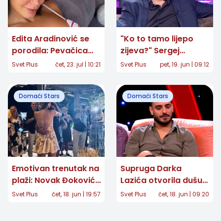
Edita Aradinović se
"Ko to tamo lijepo
porodila: Pevačica
zijeva?" Sergej
objavila prvu
Ćetković posle 40
Svet Plus
čet, 23. jul | 10:21
Svet Plus
pet, 19. jun | 09:12
fotografiju ćerke
godina otkrio snimak
koji je mnoge
Domaći Stars
Domaći Stars
raznežio
Emotivan trenutak na
Supruga Darka
plaži: Novak Đoković
Lazića otvorila dušu:
iznenadio Jelenu
"Nikada se nećemo
Svet Plus
čet, 18. jun | 19:57
Svet Plus
čet, 18. jun | 09:20
porukom na nebu za
oporaviti, ostaje
40. rođendan
ožiljak za ceo život"