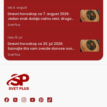
čet, 6. avgust
Dnevni horoskop za 7. avgust 2026:
Jedan znak dobija važnu vest, drugom
se vraća osoba iz prošlosti
Svet Plus
ned, 19. jul
Dnevni horoskop za 20. jul 2026:
Saznajte šta vam zvezde donose ovog
ponedeljka
Svet Plus