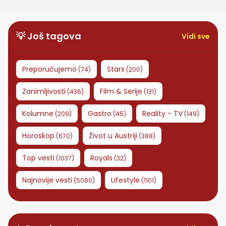
💡 Još tagova
Vidi sve
Preporučujemo
Stars
(
74
)
(
200
)
Zanimljivosti
Film & Serije
(
436
)
(
131
)
Kolumne
Gastro
Reality - TV
(
209
)
(
45
)
(
149
)
Horoskop
Život u Austriji
(
670
)
(
388
)
Top vesti
Royals
(
1037
)
(
32
)
Najnovije vesti
Lifestyle
(
5080
)
(
1101
)