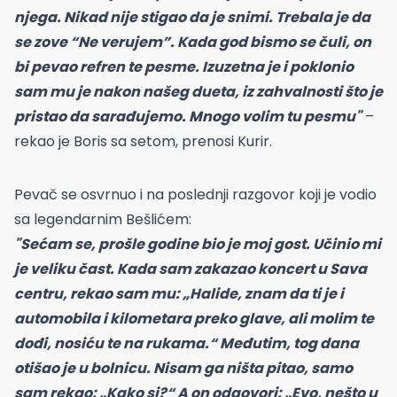
njega. Nikad nije stigao da je snimi. Trebala je da
se zove “Ne verujem”. Kada god bismo se čuli, on
bi pevao refren te pesme. Izuzetna je i poklonio
sam mu je nakon našeg dueta, iz zahvalnosti što je
pristao da sarađujemo. Mnogo volim tu pesmu"
–
rekao je Boris sa setom, prenosi Kurir.
Pevač se osvrnuo i na poslednji razgovor koji je vodio
sa legendarnim Bešlićem:
"Sećam se, prošle godine bio je moj gost. Učinio mi
je veliku čast. Kada sam zakazao koncert u Sava
centru, rekao sam mu: „Halide, znam da ti je i
automobila i kilometara preko glave, ali molim te
dođi, nosiću te na rukama.“ Međutim, tog dana
otišao je u bolnicu. Nisam ga ništa pitao, samo
sam rekao: „Kako si?“ A on odgovori: „Evo, nešto u