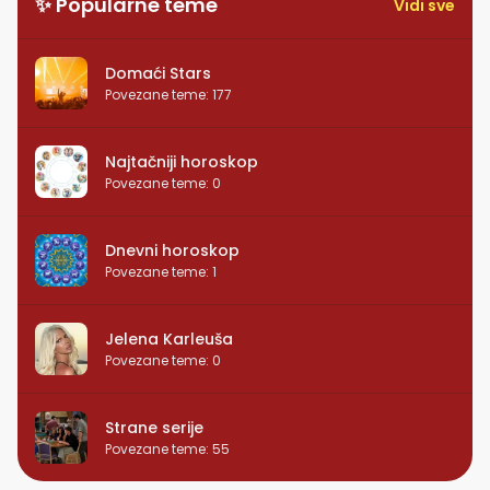
✨ Popularne teme
Vidi sve
Domaći Stars
Povezane teme
:
177
Najtačniji horoskop
Povezane teme
:
0
Dnevni horoskop
Povezane teme
:
1
Jelena Karleuša
Povezane teme
:
0
Strane serije
Povezane teme
:
55