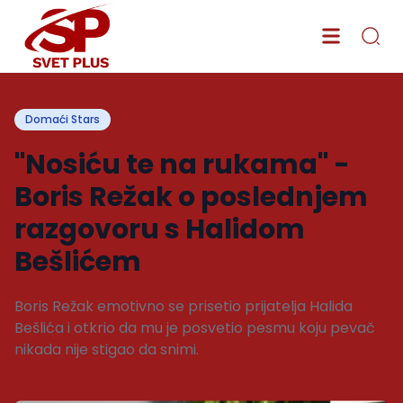
Domaći Stars
"Nosiću te na rukama" -
Boris Režak o poslednjem
razgovoru s Halidom
Bešlićem
Boris Režak emotivno se prisetio prijatelja Halida
Bešlića i otkrio da mu je posvetio pesmu koju pevač
nikada nije stigao da snimi.