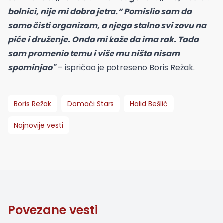
bolnici, nije mi dobra jetra.“ Pomislio sam da
samo čisti organizam, a njega stalno svi zovu na
piće i druženje. Onda mi kaže da ima rak. Tada
sam promenio temu i više mu ništa nisam
spominjao"
– ispričao je potreseno Boris Režak.
Boris Režak
Domaći Stars
Halid Bešlić
Najnovije vesti
Povezane vesti