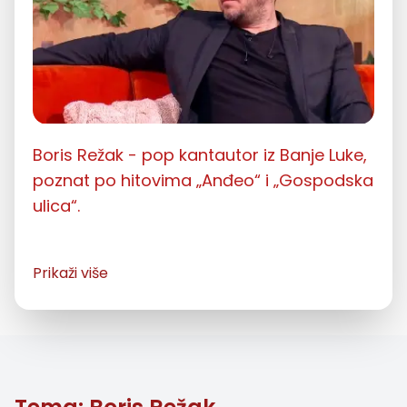
Boris Režak - pop kantautor iz Banje Luke,
poznat po hitovima „Anđeo“ i „Gospodska
ulica“.
Biografija Borisa Režaka
Prikaži više
Boris Režak, rođen 6. aprila 1976. godine u
Banjoj Luci, jedan je od najpoznatijih pop
kantautora sa prostora bivše Jugoslavije.
Ljubav prema muzici nasledio je od oca,