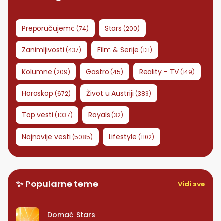
Preporučujemo
Stars
(
74
)
(
200
)
Zanimljivosti
Film & Serije
(
437
)
(
131
)
Kolumne
Gastro
Reality - TV
(
209
)
(
45
)
(
149
)
Horoskop
Život u Austriji
(
672
)
(
389
)
Top vesti
Royals
(
1037
)
(
32
)
Najnovije vesti
Lifestyle
(
5085
)
(
1102
)
✨ Popularne teme
Vidi sve
Domaći Stars