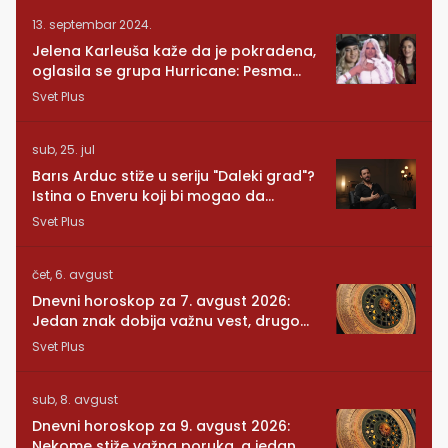
13. septembar 2024.
Jelena Karleuša kaže da je pokradena,
oglasila se grupa Hurricane: Pesma
RUNDE je naša!
Svet Plus
sub, 25. jul
Barıs Arduc stiže u seriju "Daleki grad"?
Istina o Enveru koji bi mogao da
promeni sve
Svet Plus
čet, 6. avgust
Dnevni horoskop za 7. avgust 2026:
Jedan znak dobija važnu vest, drugom
se vraća osoba iz prošlosti
Svet Plus
sub, 8. avgust
Dnevni horoskop za 9. avgust 2026:
Nekome stiže važna poruka, a jedan