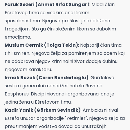
Faruk Sezeri (Ahmet Rıfat Sungar
): Mlađi član
Ešrefovog tima sa visokim analitičkim
sposobnostima. Njegova prošlost je obeležena
tragedijom, što ga čini složenim likom sa dubokim
emocijama.
Muslum Cermik (Tolga Tekin)
: Najstariji član tima,
tih i smiren. Njegova želja za pomirenjem sa ocem koji
ne odobrava njegov kriminalni život dodaje dubinu
njegovom karakteru.
Irmak Bozok (Ceren Benderlioglu)
: Gürdalova
sestra i generalni menadžer hotela Ravena
Bosphorus. Discipliniovana i organizovana, ona je
jedina žena u Ešrefovom timu.
Kadir Yanik (Görkem Sevindik)
: Ambiciozni rival
Ešrefa unutar organizacije "Yetimler". Njegova želja za
preuzimanjem vođstva dovodi do unutrašnjih