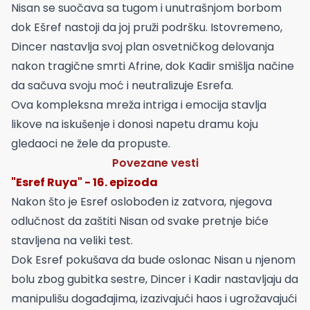
Nisan se suočava sa tugom i unutrašnjom borbom
dok Ešref nastoji da joj pruži podršku. Istovremeno,
Dincer nastavlja svoj plan osvetničkog delovanja
nakon tragične smrti Afrine, dok Kadir smišlja načine
da sačuva svoju moć i neutralizuje Esrefa.
Ova kompleksna mreža intriga i emocija stavlja
likove na iskušenje i donosi napetu dramu koju
gledaoci ne žele da propuste.
Povezane vesti
"Esref Ruya" - 16. epizoda
Nakon što je Esref oslobođen iz zatvora, njegova
odlučnost da zaštiti Nisan od svake pretnje biće
stavljena na veliki test.
Dok Esref pokušava da bude oslonac Nisan u njenom
bolu zbog gubitka sestre, Dincer i Kadir nastavljaju da
manipulišu događajima, izazivajući haos i ugrožavajući