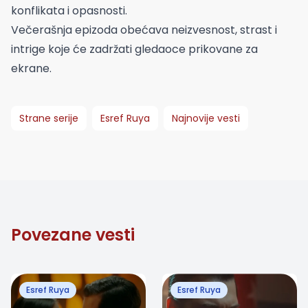
konflikata i opasnosti.
Večerašnja epizoda obećava neizvesnost, strast i
intrige koje će zadržati gledaoce prikovane za
ekrane.
Strane serije
Esref Ruya
Najnovije vesti
Povezane vesti
Esref Ruya
Esref Ruya