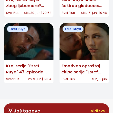
zbog ljubomore?
šokirao gledaoce:
Isplivali detalji o
Ipak će biti treće
Svet Plus
uto, 30. jun | 20:54
Svet Plus
uto, 16. jun | 10:46
svađama na setu koji
sezone - Ešref se
su šokirali tursku
pojavljuje u
Esref Ruya
Esref Ruya
javnost!
poslednjoj sceni?
Kraj serije "Esref
Emotivan oproštaj
Ruya" 47. epizoda:
ekipe serije "Esref
Dramatičan oproštaj
Ruya": Glumci se
Svet Plus
uto, 9. jun | 19:54
Svet Plus
sub, 6. jun
koji je rasplakao
okupili pred veliko
milione – da li je Ešref
finale
zaista umro?
💡 Još tagova
Vidi sve