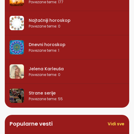
Povezane teme
:
177
Najtačniji horoskop
Povezane teme
:
0
Dnevni horoskop
Povezane teme
:
1
Jelena Karleuša
Povezane teme
:
0
Strane serije
Povezane teme
:
55
Popularne vesti
Vidi sve