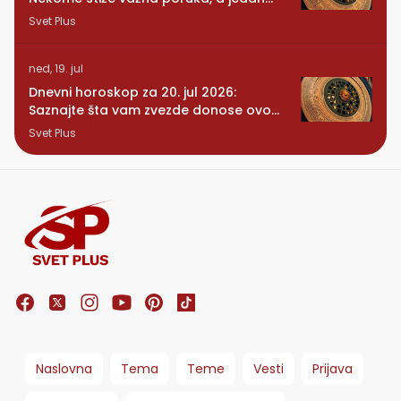
znak konačno preseca
Svet Plus
ned, 19. jul
Dnevni horoskop za 20. jul 2026:
Saznajte šta vam zvezde donose ovog
ponedeljka
Svet Plus
Naslovna
Tema
Teme
Vesti
Prijava