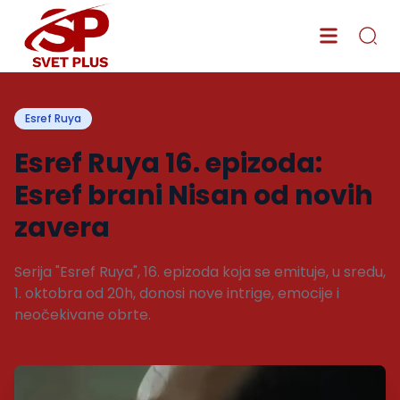
Esref Ruya
Esref Ruya 16. epizoda:
Esref brani Nisan od novih
zavera
Serija "Esref Ruya", 16. epizoda koja se emituje, u sredu,
1. oktobra od 20h, donosi nove intrige, emocije i
neočekivane obrte.