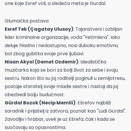
one koje Esref voli, a sledeća meta je Gurdal.
Glumačka postava
Esref Tek (Çagatay Ulusoy)
: Tajanstveni i ozbiljan
lider kriminalne organizacije, vođa "Yetimlera". Iako
deluje hladno i nedostupno, nosi duboku emotivnu
bol zbog gubitka svoje prve ljubavi.
Nisan Akyol (Demet Ozdemir)
: Idealistička
muzičarka koja se bori za bolji život za sebe i svoju
sestru. Nakon što su joj roditelji poginuli u zemljotresu,
postaje staratelj svoje mlađe sestre i nastoji da joj
obezbedi bolju budućnost.
Gürdal Bozok (Necip Memili)
: Ešrefov najbliži
saradnik i prijatelj iz zatvora, poznat kao "Ludi Gürdal".
Zavodljiv i hrabar, uvek je uz Ešrefa, čak i kada se
suočavaju sa opasnostima.