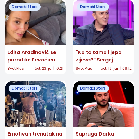
Domaći Stars
Domaći Stars
Edita Aradinović se
"Ko to tamo lijepo
porodila: Pevačica
zijeva?" Sergej
objavila prvu
Ćetković posle 40
Svet Plus
čet, 23. jul | 10:21
Svet Plus
pet, 19. jun | 09:12
fotografiju ćerke
godina otkrio snimak
koji je mnoge
Domaći Stars
Domaći Stars
raznežio
Emotivan trenutak na
Supruga Darka