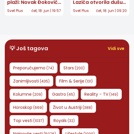
plaži: Novak Đoković
Lazića otvorila dušu:
iznenadio Jelenu
"Nikada se nećemo
Svet Plus
čet, 18. jun | 19:57
Svet Plus
čet, 18. jun | 09:20
porukom na nebu za
oporaviti, ostaje
40. rođendan
ožiljak za ceo život"
💡 Još tagova
Vidi sve
Preporučujemo
Stars
(
74
)
(
200
)
Zanimljivosti
Film & Serije
(
435
)
(
131
)
Kolumne
Gastro
Reality - TV
(
209
)
(
45
)
(
149
)
Horoskop
Život u Austriji
(
669
)
(
388
)
Top vesti
Royals
(
1037
)
(
32
)
Najnovije vesti
Lifestyle
(
5076
)
(
1099
)