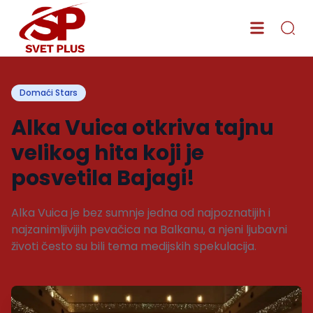
Domaći Stars
Alka Vuica otkriva tajnu
velikog hita koji je
posvetila Bajagi!
Alka Vuica je bez sumnje jedna od najpoznatijih i
najzanimljivijih pevačica na Balkanu, a njeni ljubavni
životi često su bili tema medijskih spekulacija.