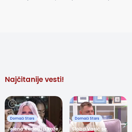
Najčitanije vesti!
Domaći Stars
Domaći Stars
Jelena Karleuša kaže
Sloba Vasić se