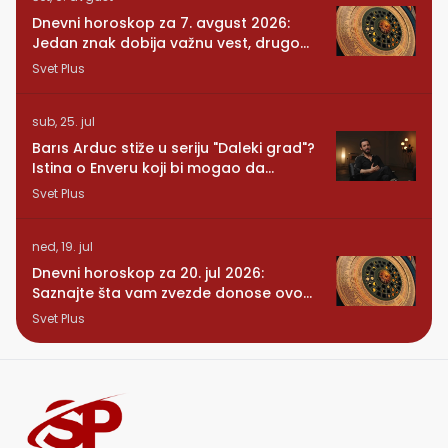
Dnevni horoskop za 7. avgust 2026:
Jedan znak dobija važnu vest, drugom
se vraća osoba iz prošlosti
Svet Plus
sub, 25. jul
Barıs Arduc stiže u seriju "Daleki grad"?
Istina o Enveru koji bi mogao da
promeni sve
Svet Plus
ned, 19. jul
Dnevni horoskop za 20. jul 2026:
Saznajte šta vam zvezde donose ovog
ponedeljka
Svet Plus