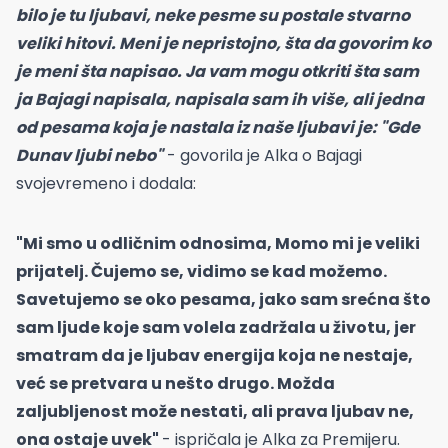
bilo je tu ljubavi, neke pesme su postale stvarno
veliki hitovi. Meni je nepristojno, šta da govorim ko
je meni šta napisao. Ja vam mogu otkriti šta sam
ja Bajagi napisala, napisala sam ih više, ali jedna
od pesama koja je nastala iz naše ljubavi je: "Gde
Dunav ljubi nebo"
- govorila je Alka o Bajagi
svojevremeno i dodala:
"Mi smo u odličnim odnosima, Momo mi je veliki
prijatelj. Čujemo se, vidimo se kad možemo.
Savetujemo se oko pesama, jako sam srećna što
sam ljude koje sam volela zadržala u životu, jer
smatram da je ljubav energija koja ne nestaje,
već se pretvara u nešto drugo. Možda
zaljubljenost može nestati, ali prava ljubav ne,
ona ostaje uvek"
- ispričala je Alka za Premijeru.