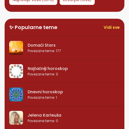
✨ Popularne teme
Vidi sve
Domaći Stars
Povezane teme
:
177
Najtačniji horoskop
Povezane teme
:
0
Dnevni horoskop
Povezane teme
:
1
Jelena Karleuša
Povezane teme
:
0