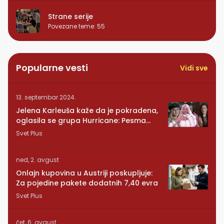
Strane serije
Povezane teme
:
55
Popularne vesti
Vidi sve
13. septembar 2024.
Jelena Karleuša kaže da je pokradena,
oglasila se grupa Hurricane: Pesma
RUNDE je naša!
Svet Plus
ned, 2. avgust
Onlajn kupovina u Austriji poskupljuje:
Za pojedine pakete dodatnih 7,40 evra
Svet Plus
čet, 6. avgust