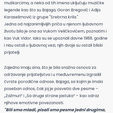
muškarcima, a neka od tih imena uključuju muzičke
legende kao što su Bajaga, Goran Bregović i Adija
Karaselimović iz grupe "Srebrna krila."
Jedna od najzanimljivijih priča u njenom ljubavnom
životu bila je ona sa Vukom Veličkovićem, poznatim i
kao Vuk Vidor. Iako su se upoznali davne 1988. godine
i nisu ostali u ljubavnoj vezi, njih dvoje su ostali bliski
prijatelji.
Zajedno imaju sina, što je bila snažna osnova za
održavanje prijateljstva i u međuvremenu izgradili
čvrste porodične odnose. Bajaga, sa kojim je imala
poseban odnos, čak joj je posvetio dve pesme –
„Zažmuri“ i „Sa druge strane jastuka“ – kao odraz
njihove emotivne povezanosti.
"Bili smo mladi, pisali smo pesme jedni drugima,