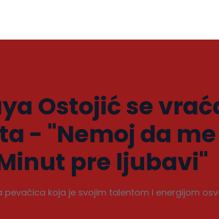
ya Ostojić se vrać
ta - "Nemoj da me
"Minut pre ljubavi"
 pevačica koja je svojim talentom i energijom osv