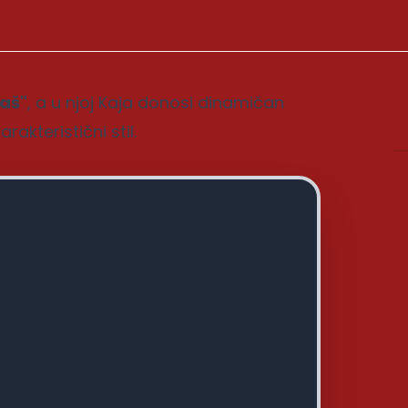
aš"
, a u njoj Kaja donosi dinamičan
akteristični stil.