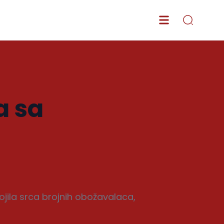
a sa
ojila srca brojnih obožavalaca,