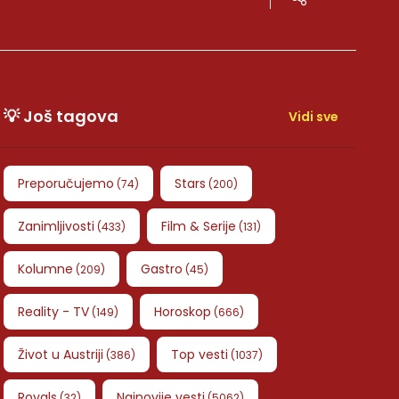
💡 Još tagova
Vidi sve
Preporučujemo
Stars
(
74
)
(
200
)
Zanimljivosti
Film & Serije
(
433
)
(
131
)
Kolumne
Gastro
(
209
)
(
45
)
Reality - TV
Horoskop
(
149
)
(
666
)
Život u Austriji
Top vesti
(
386
)
(
1037
)
Royals
Najnovije vesti
(
32
)
(
5062
)