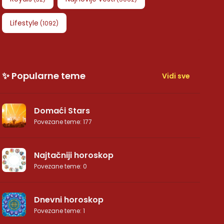
Lifestyle
(
1092
)
✨ Popularne teme
Vidi sve
Domaći Stars
Povezane teme
:
177
Najtačniji horoskop
Povezane teme
:
0
Dnevni horoskop
Povezane teme
:
1