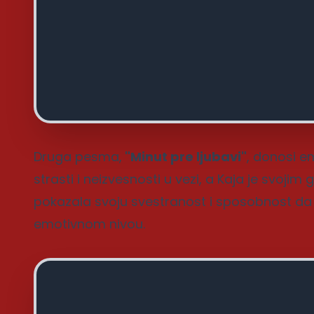
Druga pesma,
"Minut pre ljubavi"
, donosi e
strasti i neizvesnosti u vezi, a Kaja je svoji
pokazala svoju svestranost i sposobnost d
emotivnom nivou.