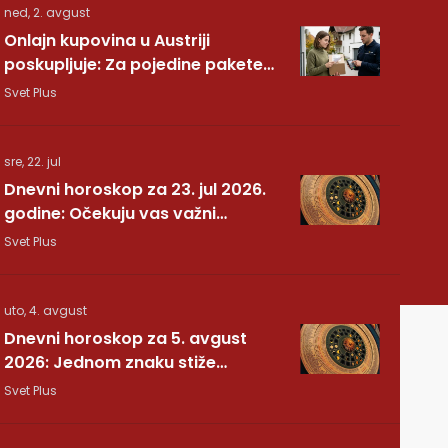
ned, 2. avgust
Onlajn kupovina u Austriji
poskupljuje: Za pojedine pakete
dodatnih 7,40 evra
Svet Plus
sre, 22. jul
Dnevni horoskop za 23. jul 2026.
godine: Očekuju vas važni
preokreti!
Svet Plus
uto, 4. avgust
Dnevni horoskop za 5. avgust
2026: Jednom znaku stiže
potvrda koju je dugo čekao
Svet Plus