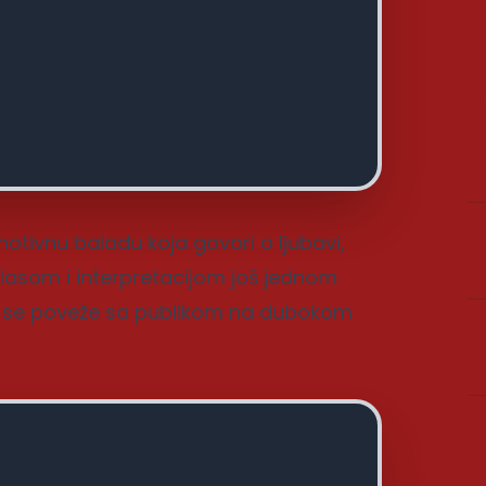
motivnu baladu koja govori o ljubavi,
m glasom i interpretacijom još jednom
a se poveže sa publikom na dubokom