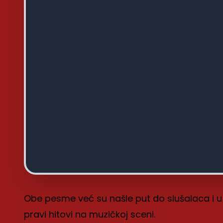
Obe pesme već su našle put do slušalaca i
pravi hitovi na muzičkoj sceni.