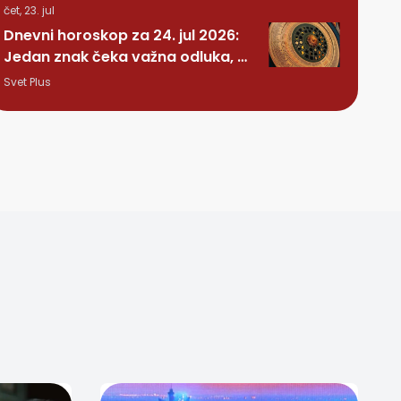
čet, 23. jul
Dnevni horoskop za 24. jul 2026:
Jedan znak čeka važna odluka, a
nekome stiže iznenađenje
Svet Plus