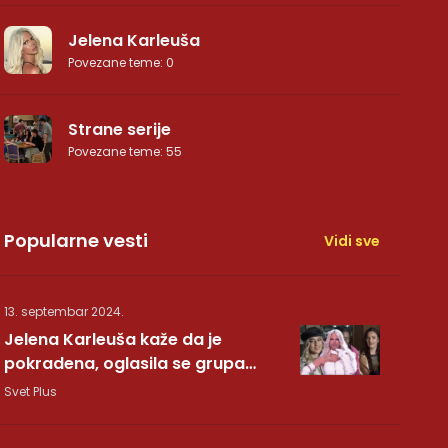
Jelena Karleuša
Povezane teme
:
0
Strane serije
Povezane teme
:
55
Popularne vesti
Vidi sve
13. septembar 2024.
Jelena Karleuša kaže da je
pokradena, oglasila se grupa
Hurricane: Pesma RUNDE je naša!
Svet Plus