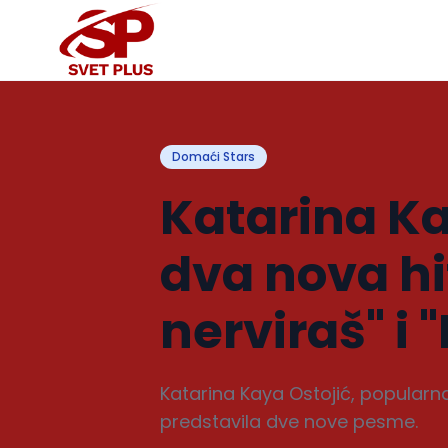
Domaći Stars
Katarina Ka
dva nova hi
nerviraš" i 
Katarina Kaya Ostojić, popularna
predstavila dve nove pesme.