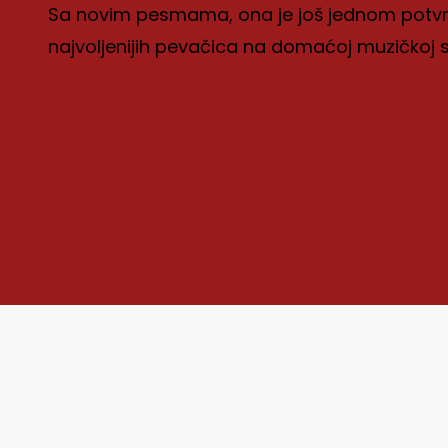
Sa novim pesmama, ona je još jednom potvrdil
najvoljenijih pevačica na domaćoj muzičkoj s