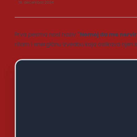
19. decembar 2024.
Prva pesma nosi naziv
"Nemoj da me nervir
ritam i energičnu izvedbu koja oslikava njen kar