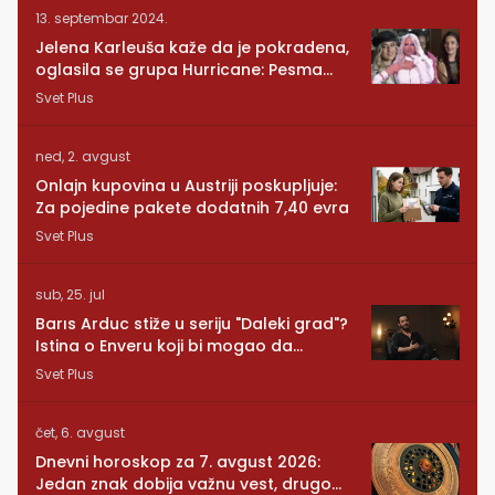
13. septembar 2024.
Jelena Karleuša kaže da je pokradena,
oglasila se grupa Hurricane: Pesma
RUNDE je naša!
Svet Plus
ned, 2. avgust
Onlajn kupovina u Austriji poskupljuje:
Za pojedine pakete dodatnih 7,40 evra
Svet Plus
sub, 25. jul
Barıs Arduc stiže u seriju "Daleki grad"?
Istina o Enveru koji bi mogao da
promeni sve
Svet Plus
čet, 6. avgust
Dnevni horoskop za 7. avgust 2026:
Jedan znak dobija važnu vest, drugom