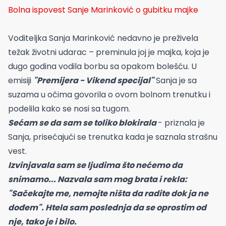
Bolna ispovest Sanje Marinković o gubitku majke
Voditeljka Sanja Marinković nedavno je preživela
težak životni udarac – preminula joj je majka, koja je
dugo godina vodila borbu sa opakom bolešću. U
emisiji
"Premijera - Vikend specijal"
Sanja je sa
suzama u očima govorila o ovom bolnom trenutku i
podelila kako se nosi sa tugom.
Sećam se da sam se toliko blokirala
- priznala je
Sanja, prisećajući se trenutka kada je saznala strašnu
vest.
Izvinjavala sam se ljudima što nećemo da
snimamo... Nazvala sam mog brata i rekla:
"Sačekajte me, nemojte ništa da radite dok ja ne
dođem". Htela sam poslednja da se oprostim od
nje, tako je i bilo.