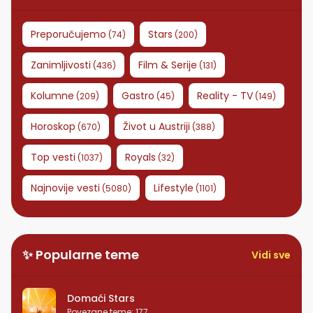
Preporučujemo
Stars
(
74
)
(
200
)
Zanimljivosti
Film & Serije
(
436
)
(
131
)
Kolumne
Gastro
Reality - TV
(
209
)
(
45
)
(
149
)
Horoskop
Život u Austriji
(
670
)
(
388
)
Top vesti
Royals
(
1037
)
(
32
)
Najnovije vesti
Lifestyle
(
5080
)
(
1101
)
✨ Popularne teme
Vidi sve
Domaći Stars
Povezane teme
:
177