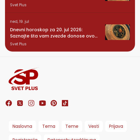
se vraća osoba iz prošlosti
Svet Plus
ned, 19. jul
Dnevni horoskop za 20. jul 2026:
Saznajte šta vam zvezde donose ovog
ponedeljka
Svet Plus
Naslovna
Tema
Teme
Vesti
Prijava
Registracija
Datenschutzerklärung