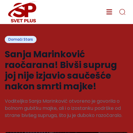
Domaći Stars
Sanja Marinković
raočarana! Bivši suprug
joj nije izjavio saučešće
nakon smrti majke!
Voditeljka Sanja Marinković otvoreno je govorila o
bolnom gubitku majke, ali i o izostanku podrške od
strane bivšeg supruga, što ju je duboko razočaralo.