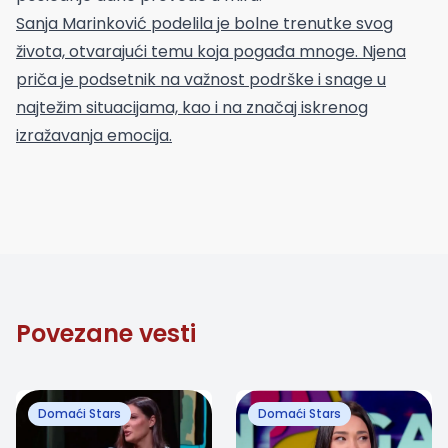
Sanja Marinković podelila je bolne trenutke svog
života, otvarajući temu koja pogađa mnoge. Njena
priča je podsetnik na važnost podrške i snage u
najtežim situacijama, kao i na značaj iskrenog
izražavanja emocija.
Povezane vesti
Domaći Stars
Domaći Stars