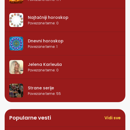
Najtačniji horoskop
Povezane teme
:
0
Dnevni horoskop
Povezane teme
:
1
Jelena Karleuša
Povezane teme
:
0
Strane serije
Povezane teme
:
55
Popularne vesti
Vidi sve