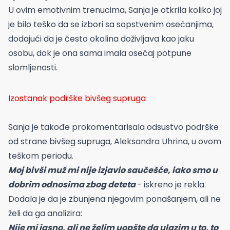
U ovim emotivnim trenucima, Sanja je otkrila koliko joj
je bilo teško da se izbori sa sopstvenim osećanjima,
dodajući da je često okolina doživljava kao jaku
osobu, dok je ona sama imala osećaj potpune
slomljenosti.
Izostanak podrške bivšeg supruga
Sanja je takođe prokomentarisala odsustvo podrške
od strane bivšeg supruga, Aleksandra Uhrina, u ovom
teškom periodu.
Moj bivši muž mi nije izjavio saučešće, iako smo u
dobrim odnosima zbog deteta
- iskreno je rekla.
Dodala je da je zbunjena njegovim ponašanjem, ali ne
želi da ga analizira:
Nije mi jasno, ali ne želim uopšte da ulazim u to, to