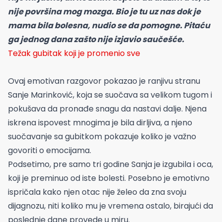
nije površina mog mozga. Bio je tu uz nas dok je
mama bila bolesna, nudio se da pomogne. Pitaću
ga jednog dana zašto nije izjavio saučešće.
Težak gubitak koji je promenio sve
Ovaj emotivan razgovor pokazao je ranjivu stranu
Sanje Marinković, koja se suočava sa velikom tugom i
pokušava da pronađe snagu da nastavi dalje. Njena
iskrena ispovest mnogima je bila dirljiva, a njeno
suočavanje sa gubitkom pokazuje koliko je važno
govoriti o emocijama.
Podsetimo, pre samo tri godine Sanja je izgubila i oca,
koji je preminuo od iste bolesti. Posebno je emotivno
ispričala kako njen otac nije želeo da zna svoju
dijagnozu, niti koliko mu je vremena ostalo, birajući da
poslednje dane provede u miru.