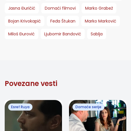
Jasna Đuričić
Domaći filmovi
Marko Grabež
Bojan Krivokapić
Feđa Štukan
Marko Marković
Miloš Đurović
Ljubomir Bandović
Sablja
Povezane vesti
Esref Ruya
Domaće serije