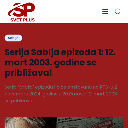
Sablja
Serija Sablja epizoda 1: 12.
mart 2003. godine se
približava!
Serija "Sablja" epizoda 1 biće emitovana na RTS-u 2.
novembra 2024. godine u 20 časova. 12. mart 2003.
se približava...