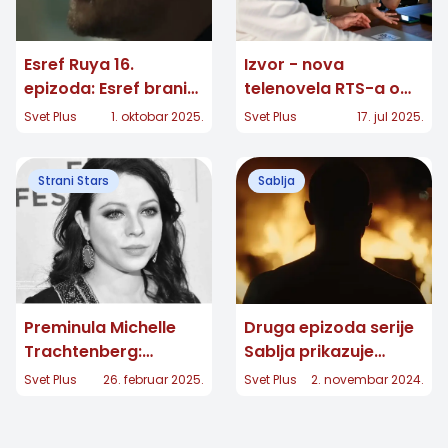
Esref Ruya 16.
Izvor - nova
epizoda: Esref brani
telenovela RTS-a o
Nisan od novih
ljubavi, porodici i
Svet Plus
1. oktobar 2025.
Svet Plus
17. jul 2025.
zavera
sukobu sela i grada
Strani Stars
Sablja
Preminula Michelle
Druga epizoda serije
Trachtenberg:
Sablja prikazuje
Zvezda serija „Gossip
dešavanja nakon
Svet Plus
26. februar 2025.
Svet Plus
2. novembar 2024.
Girl“ i „Buffy“ umrla u
ubistva premijera!
39. godini!