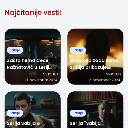
Najčitanije vesti!
Sablja
Sablja
Zašto nema Cece
Druga epizoda serije
Ražnatović u seriji
Sablja prikazuje
"Sablja"? Kreatori
dešavanja nakon
Svet Plus
Svet Plus
10. novembar 2024.
2. novembar 2024.
otkrivaju pravu priču!
ubistva premijera!
Sablja
Sablja
Serija Sablja o
Serija "Sablja"