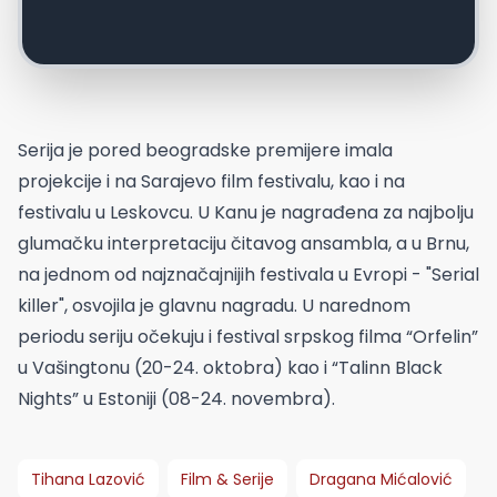
Serija je pored beogradske premijere imala
projekcije i na Sarajevo film festivalu, kao i na
festivalu u Leskovcu. U Kanu je nagrađena za najbolju
glumačku interpretaciju čitavog ansambla, a u Brnu,
na jednom od najznačajnijih festivala u Evropi - "Serial
killer", osvojila je glavnu nagradu. U narednom
periodu seriju očekuju i festival srpskog filma “Orfelin”
u Vašingtonu (20-24. oktobra) kao i “Talinn Black
Nights” u Estoniji (08-24. novembra).
Tihana Lazović
Film & Serije
Dragana Mićalović