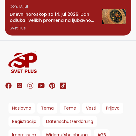
pon, 13. jul
Dnevni horoskop za 14. jul 2026: Dan
odluka i velikih promena na ljubavnom
planu
Svet Plus
Naslovna
Tema
Teme
Vesti
Prijava
Registracija
Datenschutzerklärung
Impressum
Widerrufsbelehrung
AGB