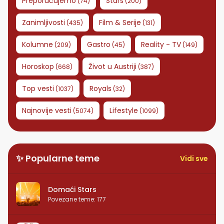
Preporučujemo
Stars
(
74
)
(
200
)
Zanimljivosti
Film & Serije
(
435
)
(
131
)
Kolumne
Gastro
Reality - TV
(
209
)
(
45
)
(
149
)
Horoskop
Život u Austriji
(
668
)
(
387
)
Top vesti
Royals
(
1037
)
(
32
)
Najnovije vesti
Lifestyle
(
5074
)
(
1099
)
✨ Popularne teme
Vidi sve
Domaći Stars
Povezane teme
:
177