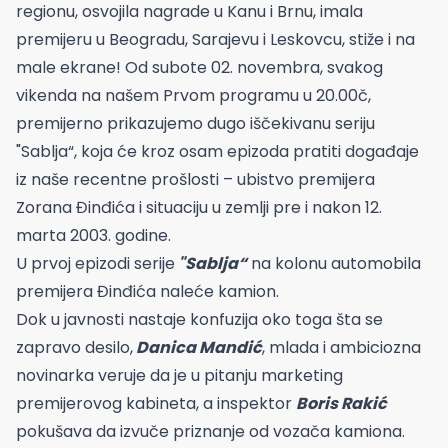
regionu, osvojila nagrade u Kanu i Brnu, imala
premijeru u Beogradu, Sarajevu i Leskovcu, stiže i na
male ekrane! Od subote 02. novembra, svakog
vikenda na našem Prvom programu u 20.00č,
premijerno prikazujemo dugo iščekivanu seriju
"Sablja“, koja će kroz osam epizoda pratiti događaje
iz naše recentne prošlosti – ubistvo premijera
Zorana Đinđića i situaciju u zemlji pre i nakon 12.
marta 2003. godine.
U prvoj epizodi serije
"Sablja“
na kolonu automobila
premijera Đinđića naleće kamion.
Dok u javnosti nastaje konfuzija oko toga šta se
zapravo desilo,
Danica Mandić
, mlada i ambiciozna
novinarka veruje da je u pitanju marketing
premijerovog kabineta, a inspektor
Boris Rakić
pokušava da izvuče priznanje od vozača kamiona.