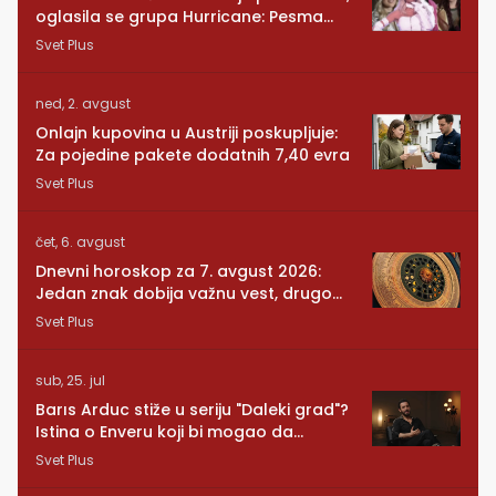
oglasila se grupa Hurricane: Pesma
RUNDE je naša!
Svet Plus
ned, 2. avgust
Onlajn kupovina u Austriji poskupljuje:
Za pojedine pakete dodatnih 7,40 evra
Svet Plus
čet, 6. avgust
Dnevni horoskop za 7. avgust 2026:
Jedan znak dobija važnu vest, drugom
se vraća osoba iz prošlosti
Svet Plus
sub, 25. jul
Barıs Arduc stiže u seriju "Daleki grad"?
Istina o Enveru koji bi mogao da
promeni sve
Svet Plus