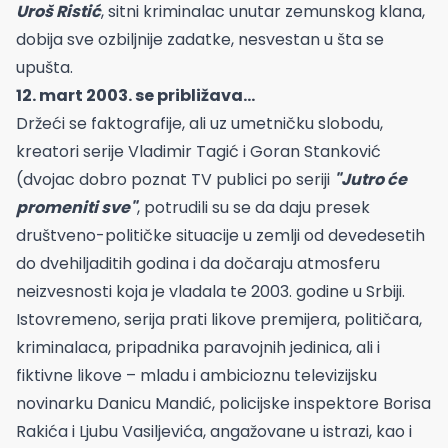
Uroš Ristić
, sitni kriminalac unutar zemunskog klana,
dobija sve ozbiljnije zadatke, nesvestan u šta se
upušta.
12. mart 2003. se približava...
Držeći se faktografije, ali uz umetničku slobodu,
kreatori serije Vladimir Tagić i Goran Stanković
(dvojac dobro poznat TV publici po seriji
"Jutro će
promeniti sve"
, potrudili su se da daju presek
društveno-političke situacije u zemlji od devedesetih
do dvehiljaditih godina i da dočaraju atmosferu
neizvesnosti koja je vladala te 2003. godine u Srbiji.
Istovremeno, serija prati likove premijera, političara,
kriminalaca, pripadnika paravojnih jedinica, ali i
fiktivne likove – mladu i ambicioznu televizijsku
novinarku Danicu Mandić, policijske inspektore Borisa
Rakića i Ljubu Vasiljevića, angažovane u istrazi, kao i