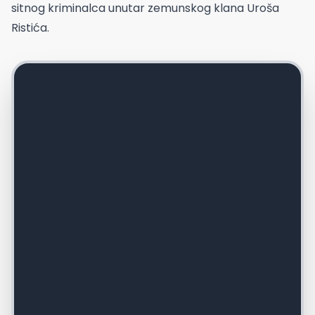
sitnog kriminalca unutar zemunskog klana Uroša
Ristića.