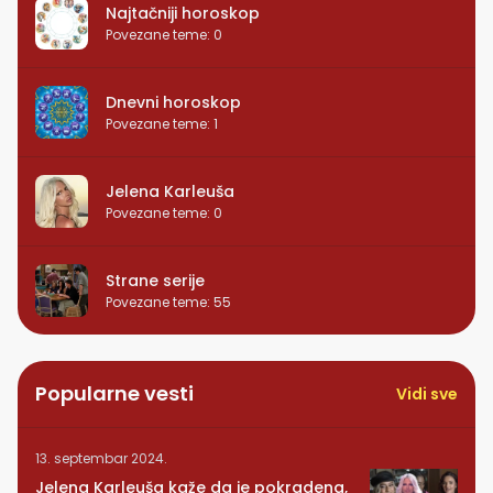
Najtačniji horoskop
Povezane teme
:
0
Dnevni horoskop
Povezane teme
:
1
Jelena Karleuša
Povezane teme
:
0
Strane serije
Povezane teme
:
55
Popularne vesti
Vidi sve
13. septembar 2024.
Jelena Karleuša kaže da je pokradena,