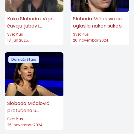
Dandolo
Koreni – Simka Katić
Kako Sloboda i Vojin
Sloboda Mićalović se
Urgentni centar – sestra Marta Vuković
čuvaju ljubav i
oglasila nakon sukoba
Aleksandar od Jugoslavije – Blanš Vesnić
porodicu
u Zemunu! (FOTO)
Svet Plus
Svet Plus
Tajne vinove loze – Vera
18. jun 2025.
26. novembar 2024.
Zona Zamfirova – Vaska
Biser Bojane – Čarna Blagojević
Domaći Stars
Nagrade i priznanja
Sloboda Mićalović je osvojila brojne
nagrade tokom svoje karijere, uključujući:
Sloboda Mićalović
pretučena u
Nagrada za najbolji glumački par sa
Beogradu! Slučaj je
Svet Plus
Andrijom Miloševićem za ulogu Jelene
prijavljen policiji!
26. novembar 2024.
Čađenović u seriji Mješoviti brak