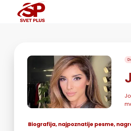
D
Jo
mo
Biografija, najpoznatije pesme, nagr