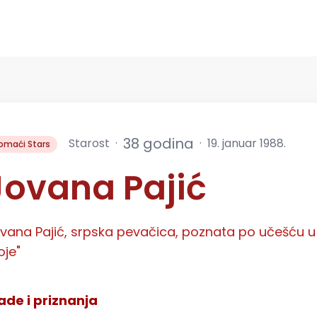
38
godina
Starost
·
·
19. januar 1988.
omaći Stars
Jovana Pajić
vana Pajić, srpska pevačica, poznata po učešću u 
je"
ade i priznanja