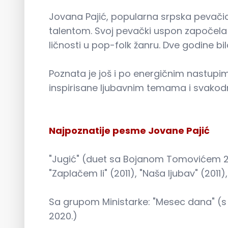
Jovana Pajić, popularna srpska pevačica
talentom. Svoj pevački uspon započela 
ličnosti u pop-folk žanru. Dve godine bil
Poznata je još i po energičnim nastupi
inspirisane ljubavnim temama i svakodn
Najpoznatije pesme Jovane Pajić
"Jugić" (duet sa Bojanom Tomovićem 2008
"Zaplačem li" (2011), "Naša ljubav" (2011)
Sa grupom Ministarke: "Mesec dana" (s
2020.)