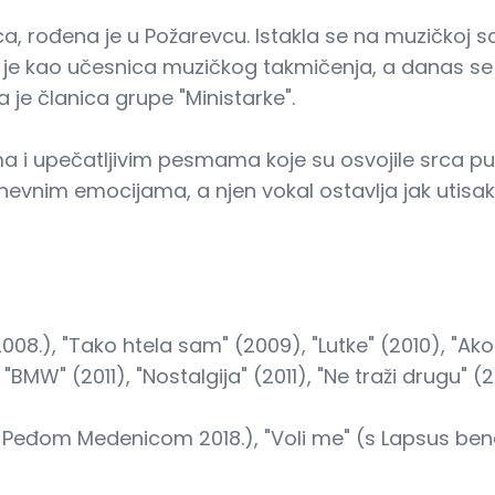
, rođena je u Požarevcu. Istakla se na muzičkoj sc
je kao učesnica muzičkog takmičenja, a danas se i
a je članica grupe "Ministarke".
ma i upečatljivim pesmama koje su osvojile srca p
evnim emocijama, a njen vokal ostavlja jak utisak
.), "Tako htela sam" (2009), "Lutke" (2010), "Ako t
, "BMW" (2011), "Nostalgija" (2011), "Ne traži drugu" 
 Peđom Medenicom 2018.), "Voli me" (s Lapsus ben