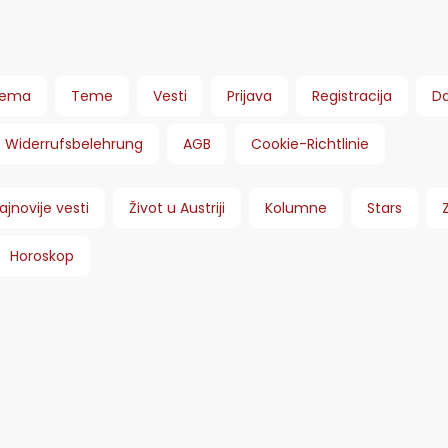
ema
Teme
Vesti
Prijava
Registracija
Da
Widerrufsbelehrung
AGB
Cookie-Richtlinie
ajnovije vesti
Život u Austriji
Kolumne
Stars
Horoskop