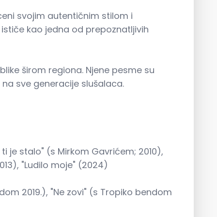
eni svojim autentičnim stilom i
stiče kao jedna od prepoznatljivih
ublike širom regiona. Njene pesme su
 na sve generacije slušalaca.
i je stalo" (s Mirkom Gavrićem; 2010),
(2013), "Ludilo moje" (2024)
dom 2019.), "Ne zovi" (s Tropiko bendom