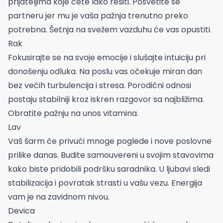
prijateljima koje ćete lako rešiti. Posvetite se
partneru jer mu je vaša pažnja trenutno preko
potrebna. Šetnja na svežem vazduhu će vas opustiti.
Rak
Fokusirajte se na svoje emocije i slušajte intuiciju pri
donošenju odluka. Na poslu vas očekuje miran dan
bez većih turbulencija i stresa. Porodični odnosi
postaju stabilniji kroz iskren razgovor sa najbližima.
Obratite pažnju na unos vitamina.
Lav
Vaš šarm će privući mnoge poglede i nove poslovne
prilike danas. Budite samouvereni u svojim stavovima
kako biste pridobili podršku saradnika. U ljubavi sledi
stabilizacija i povratak strasti u vašu vezu. Energija
vam je na zavidnom nivou.
Devica