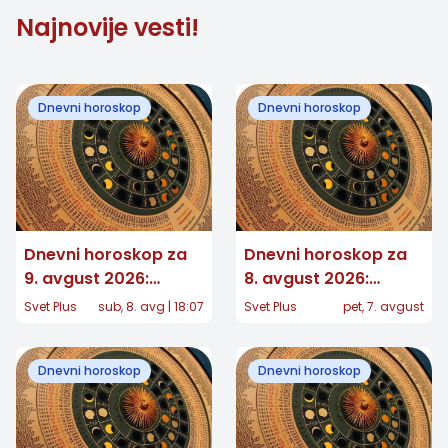
Najnovije vesti!
Dnevni horoskop
Dnevni horoskop
Dnevni horoskop za
Dnevni horoskop za
9. avgust 2026:
8. avgust 2026:
Nekome stiže važna
Jedan znak dobija
Svet Plus
sub, 8. avg | 18:07
Svet Plus
pet, 7. avgust
poruka, a jedan znak
potvrdu koju je dugo
konačno preseca
čekao, a nekome se
Dnevni horoskop
Dnevni horoskop
vraća stara ljubav