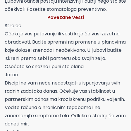
Ljubavni odnosi postaju intenzivniji i dublji nego što ste
očekivali. Posetite stomatologa preventivno.
Povezane vesti
Strelac
Očekuje vas putovanje ili vesti koje će vas izuzetno
obradovati. Budite spremni na promene u planovima
koje dolaze iznenada i neočekivano. U ljubavi budite
iskreni prema sebi i partneru oko svojih želja.
Osećate se snažno i puni ste elana.
Jarac
Discipline vam neće nedostajati u ispunjavanju svih
radnih zadataka danas. Očekuje vas stabilnost u
partnerskim odnosima kroz iskrenu podršku voljenih.
Vodite računa o hroničnim tegobama i ne
zanemarujte simptome tela. Odluka o štednji će vam
doneti mir.