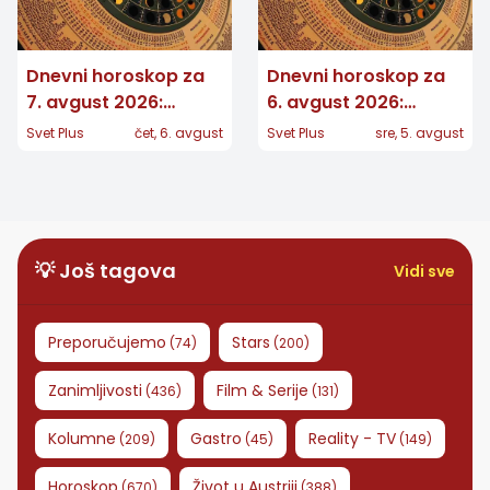
Dnevni horoskop za
Dnevni horoskop za
7. avgust 2026:
6. avgust 2026:
Jedan znak dobija
Jedan znak donosi
Svet Plus
čet, 6. avgust
Svet Plus
sre, 5. avgust
važnu vest, drugom
veliku odluku, drugom
se vraća osoba iz
stiže dugo očekivana
prošlosti
vest
💡 Još tagova
Vidi sve
Preporučujemo
Stars
(
74
)
(
200
)
Zanimljivosti
Film & Serije
(
436
)
(
131
)
Kolumne
Gastro
Reality - TV
(
209
)
(
45
)
(
149
)
Horoskop
Život u Austriji
(
670
)
(
388
)