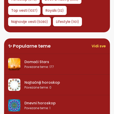
Top vesti
Royals
(
1037
)
(
32
)
Najnovije vesti
Lifestyle
(
5080
)
(
1101
)
✨ Popularne teme
Vidi sve
Domaći Stars
Povezane teme
:
177
Najtačniji horoskop
Povezane teme
:
0
Dnevni horoskop
Povezane teme
:
1