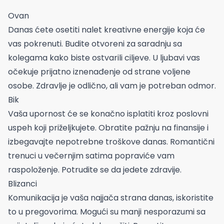
Ovan
Danas ćete osetiti nalet kreativne energije koja će
vas pokrenuti. Budite otvoreni za saradnju sa
kolegama kako biste ostvarili ciljeve. U ljubavi vas
očekuje prijatno iznenađenje od strane voljene
osobe. Zdravlje je odlično, ali vam je potreban odmor.
Bik
Vaša upornost će se konačno isplatiti kroz poslovni
uspeh koji priželjkujete. Obratite pažnju na finansije i
izbegavajte nepotrebne troškove danas. Romantični
trenuci u večernjim satima popraviće vam
raspoloženje. Potrudite se da jedete zdravije.
Blizanci
Komunikacija je vaša najjača strana danas, iskoristite
to u pregovorima. Mogući su manji nesporazumi sa