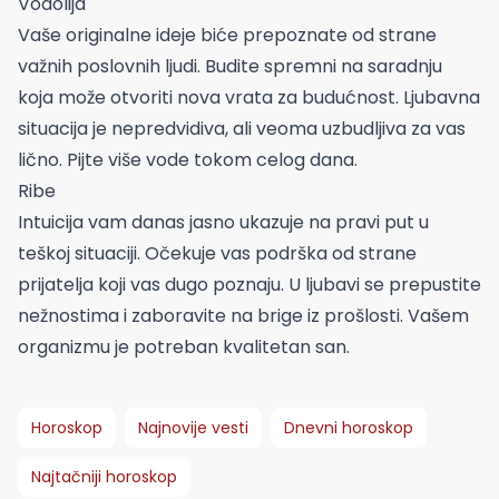
Vodolija
Vaše originalne ideje biće prepoznate od strane
važnih poslovnih ljudi. Budite spremni na saradnju
koja može otvoriti nova vrata za budućnost. Ljubavna
situacija je nepredvidiva, ali veoma uzbudljiva za vas
lično. Pijte više vode tokom celog dana.
Ribe
Intuicija vam danas jasno ukazuje na pravi put u
teškoj situaciji. Očekuje vas podrška od strane
prijatelja koji vas dugo poznaju. U ljubavi se prepustite
nežnostima i zaboravite na brige iz prošlosti. Vašem
organizmu je potreban kvalitetan san.
Horoskop
Najnovije vesti
Dnevni horoskop
Najtačniji horoskop