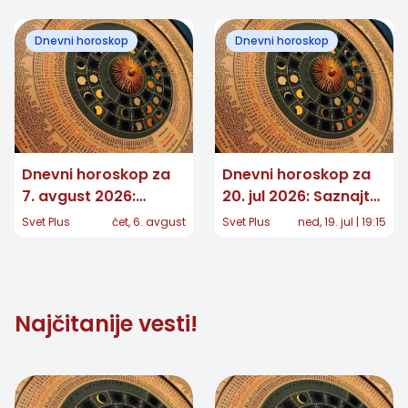
dodatnih 7,40 evra
mogao da promeni
sve
Dnevni horoskop
Dnevni horoskop
Dnevni horoskop za
Dnevni horoskop za
7. avgust 2026:
20. jul 2026: Saznajte
Jedan znak dobija
šta vam zvezde
Svet Plus
čet, 6. avgust
Svet Plus
ned, 19. jul | 19:15
važnu vest, drugom
donose ovog
se vraća osoba iz
ponedeljka
prošlosti
Najčitanije vesti!