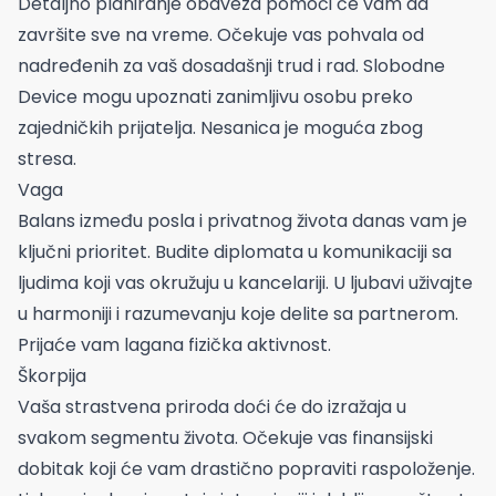
Detaljno planiranje obaveza pomoći će vam da
završite sve na vreme. Očekuje vas pohvala od
nadređenih za vaš dosadašnji trud i rad. Slobodne
Device mogu upoznati zanimljivu osobu preko
zajedničkih prijatelja. Nesanica je moguća zbog
stresa.
Vaga
Balans između posla i privatnog života danas vam je
ključni prioritet. Budite diplomata u komunikaciji sa
ljudima koji vas okružuju u kancelariji. U ljubavi uživajte
u harmoniji i razumevanju koje delite sa partnerom.
Prijaće vam lagana fizička aktivnost.
Škorpija
Vaša strastvena priroda doći će do izražaja u
svakom segmentu života. Očekuje vas finansijski
dobitak koji će vam drastično popraviti raspoloženje.