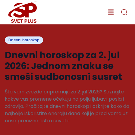
Dnevni horoskop
Dnevni horoskop za 2. jul
2026: Jednom znaku se
smeši sudbonosni susret
Šta vam zvezde pripremaju za 2. jul 2026? Saznajte
kakve vas promene očekuju na polju ljubavi, posla i
zdravlja. Pročitajte dnevni horoskop i otkrijte kako da
najbolje iskoristite energiju dana koji je pred vama uz
naše precizne astro savete.