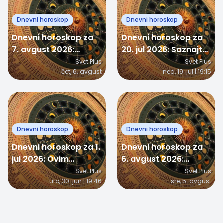
Dnevni horoskop
Dnevni horoskop
Dnevni horoskop za
Dnevni horoskop za
7. avgust 2026:
20. jul 2026: Saznajte
Jedan znak dobija
šta vam zvezde
Svet Plus
Svet Plus
čet, 6. avgust
ned, 19. jul | 19:15
važnu vest, drugom
donose ovog
se vraća osoba iz
ponedeljka
prošlosti
Dnevni horoskop
Dnevni horoskop
Dnevni horoskop za 1.
Dnevni horoskop za
jul 2026: Ovim
6. avgust 2026:
znacima zvezde
Jedan znak donosi
Svet Plus
Svet Plus
uto, 30. jun | 19:46
sre, 5. avgust
donose čistu magiju!
veliku odluku, drugom
stiže dugo očekivana
vest