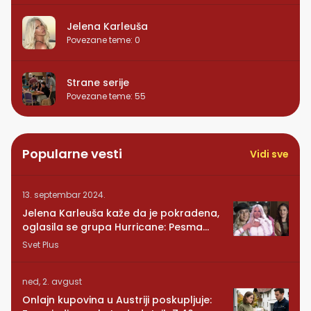
Jelena Karleuša
Povezane teme
:
0
Strane serije
Povezane teme
:
55
Popularne vesti
Vidi sve
13. septembar 2024.
Jelena Karleuša kaže da je pokradena,
oglasila se grupa Hurricane: Pesma
RUNDE je naša!
Svet Plus
ned, 2. avgust
Onlajn kupovina u Austriji poskupljuje: