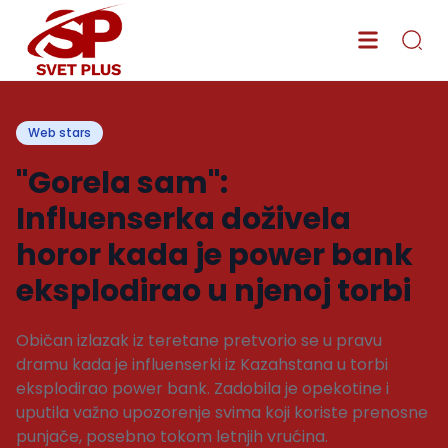
Web stars
"Gorela sam":
Influenserka doživela
horor kada je power bank
eksplodirao u njenoj torbi
Običan izlazak iz teretane pretvorio se u pravu
dramu kada je influenserki iz Kazahstana u torbi
eksplodirao power bank. Zadobila je opekotine i
uputila važno upozorenje svima koji koriste prenosne
punjače, posebno tokom letnjih vrućina.