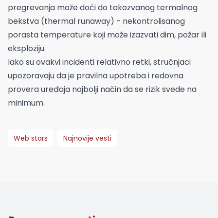
pregrevanja može doći do takozvanog termalnog
bekstva (thermal runaway) - nekontrolisanog
porasta temperature koji može izazvati dim, požar ili
eksploziju.
Iako su ovakvi incidenti relativno retki, stručnjaci
upozoravaju da je pravilna upotreba i redovna
provera uređaja najbolji način da se rizik svede na
minimum.
Web stars
Najnovije vesti