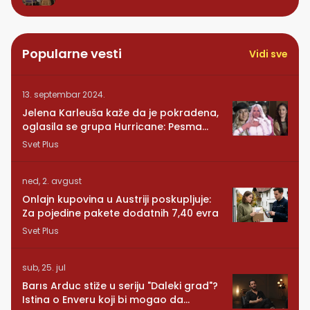
Popularne vesti
Vidi sve
13. septembar 2024.
Jelena Karleuša kaže da je pokradena,
oglasila se grupa Hurricane: Pesma
RUNDE je naša!
Svet Plus
ned, 2. avgust
Onlajn kupovina u Austriji poskupljuje:
Za pojedine pakete dodatnih 7,40 evra
Svet Plus
sub, 25. jul
Barıs Arduc stiže u seriju "Daleki grad"?
Istina o Enveru koji bi mogao da