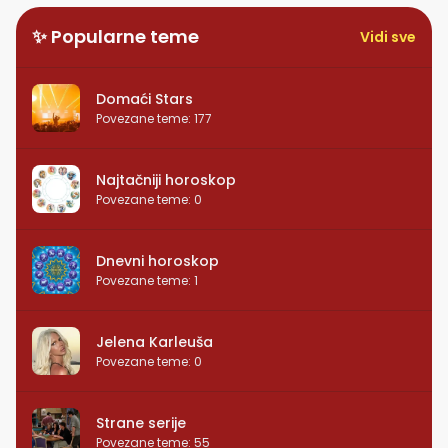
✨ Popularne teme
Vidi sve
Domaći Stars
Povezane teme
:
177
Najtačniji horoskop
Povezane teme
:
0
Dnevni horoskop
Povezane teme
:
1
Jelena Karleuša
Povezane teme
:
0
Strane serije
Povezane teme
:
55