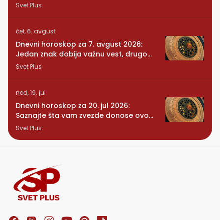
promeni sve
Svet Plus
čet, 6. avgust
Dnevni horoskop za 7. avgust 2026:
Jedan znak dobija važnu vest, drugom
se vraća osoba iz prošlosti
Svet Plus
ned, 19. jul
Dnevni horoskop za 20. jul 2026:
Saznajte šta vam zvezde donose ovog
ponedeljka
Svet Plus