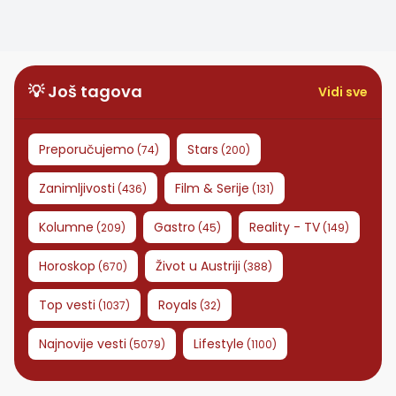
može da preživi
koje ne smete
ekstremne uslove
ignorisati
💡 Još tagova
Vidi sve
Preporučujemo
Stars
(
74
)
(
200
)
Zanimljivosti
Film & Serije
(
436
)
(
131
)
Kolumne
Gastro
Reality - TV
(
209
)
(
45
)
(
149
)
Horoskop
Život u Austriji
(
670
)
(
388
)
Top vesti
Royals
(
1037
)
(
32
)
Najnovije vesti
Lifestyle
(
5079
)
(
1100
)