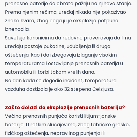
prenosne baterije da obrate pažnju na njihovo stanje.
Prema njenim rečima, uređaj nikada nije pokazivao
znake kvara, zbog čega ju je eksplozija potpuno
iznenadila.
Savetuje korisnicima da redovno proveravaju da li na
uređaju postoje pukotine, udubljenja ili druga
oštećenja, kao i da izbegavaju izlaganje visokim
temperaturama i ostavljanje prenosnih baterija u
automobilu ili torbi tokom vrelih dana.
Na dan kada se dogodio incident, temperatura
vazduha dostizala je oko 32 stepena Celzijusa.
Zašto dolazi do eksplozije prenosnih baterija?
Većina prenosnih punjača koristi litijum-jonske
baterije. U retkim slučajevima, zbog fabričke greške,
fizičkog oštećenja, nepravilnog punjenja ili