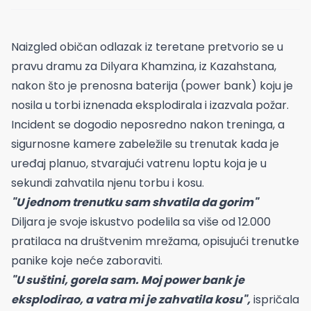
Naizgled običan odlazak iz teretane pretvorio se u
pravu dramu za Dilyara Khamzina, iz Kazahstana,
nakon što je prenosna baterija (power bank) koju je
nosila u torbi iznenada eksplodirala i izazvala požar.
Incident se dogodio neposredno nakon treninga, a
sigurnosne kamere zabeležile su trenutak kada je
uređaj planuo, stvarajući vatrenu loptu koja je u
sekundi zahvatila njenu torbu i kosu.
"U jednom trenutku sam shvatila da gorim"
Diljara je svoje iskustvo podelila sa više od 12.000
pratilaca na društvenim mrežama, opisujući trenutke
panike koje neće zaboraviti.
"U suštini, gorela sam. Moj power bank je
eksplodirao, a vatra mi je zahvatila kosu",
ispričala