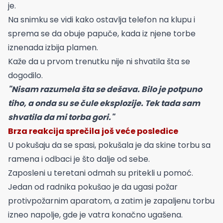
je.
Na snimku se vidi kako ostavlja telefon na klupu i
sprema se da obuje papuče, kada iz njene torbe
iznenada izbija plamen.
Kaže da u prvom trenutku nije ni shvatila šta se
dogodilo.
"Nisam razumela šta se dešava. Bilo je potpuno
tiho, a onda su se čule eksplozije. Tek tada sam
shvatila da mi torba gori."
Brza reakcija sprečila još veće posledice
U pokušaju da se spasi, pokušala je da skine torbu sa
ramena i odbaci je što dalje od sebe.
Zaposleni u teretani odmah su pritekli u pomoć.
Jedan od radnika pokušao je da ugasi požar
protivpožarnim aparatom, a zatim je zapaljenu torbu
izneo napolje, gde je vatra konačno ugašena.