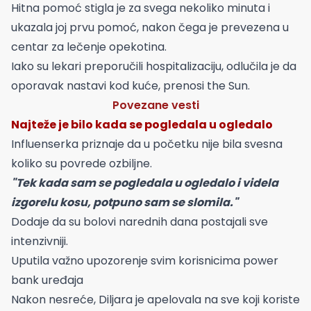
Hitna pomoć stigla je za svega nekoliko minuta i
ukazala joj prvu pomoć, nakon čega je prevezena u
centar za lečenje opekotina.
Iako su lekari preporučili hospitalizaciju, odlučila je da
oporavak nastavi kod kuće, prenosi the Sun.
Povezane vesti
Najteže je bilo kada se pogledala u ogledalo
Influenserka priznaje da u početku nije bila svesna
koliko su povrede ozbiljne.
"Tek kada sam se pogledala u ogledalo i videla
izgorelu kosu, potpuno sam se slomila."
Dodaje da su bolovi narednih dana postajali sve
intenzivniji.
Uputila važno upozorenje svim korisnicima power
bank uređaja
Nakon nesreće, Diljara je apelovala na sve koji koriste