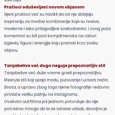
Pratioci oduševljeni novom objavom
Njeni pratioci već su navikli da od nje dobijaju
inspiraciju za modne kombinacije koje su nosive,
moderne i lako prilagodljive svakodnevici. I ovog puta
komentari su bili puni komplimenata na račun
izgleda, figure i energije koju prenosi kroz svaku
objavu.
Tanjabelive već dugo neguje prepoznatljiv stil
Tanjabelive već duže vreme gradi prepoznatljivu
lifestyle stil koji spaja modu, putovanja i urbani način
života, a upravo zbog toga njene fotografije redovno
privlače veliku pažnju na Instagramu.
Ovakvim outfitima još jednom potvrđuje da nije
potrebno mnogo da bi se ostavio utisak, dovoljno je