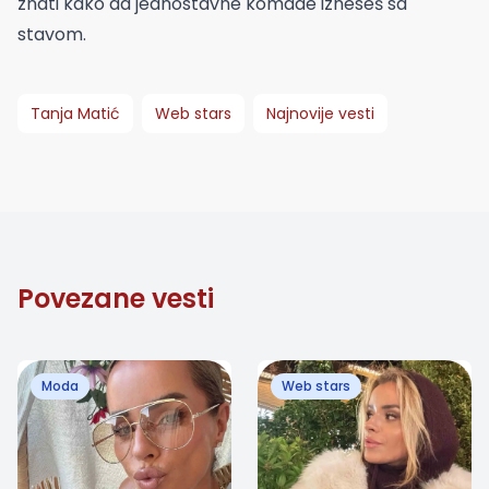
znati kako da jednostavne komade izneseš sa
stavom.
Tanja Matić
Web stars
Najnovije vesti
Povezane vesti
Moda
Web stars