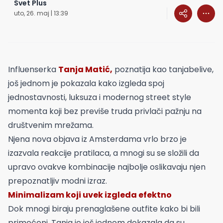
Svet Plus
uto, 26. maj | 13:39
Influenserka
Tanja Matić,
poznatija kao tanjabelive,
još jednom je pokazala kako izgleda spoj
jednostavnosti, luksuza i modernog street style
momenta koji bez previše truda privlači pažnju na
društvenim mrežama.
Njena nova objava iz Amsterdama vrlo brzo je
izazvala reakcije pratilaca, a mnogi su se složili da
upravo ovakve kombinacije najbolje oslikavaju njen
prepoznatljiv modni izraz.
Minimalizam koji uvek izgleda efektno
Dok mnogi biraju prenaglašene outfite kako bi bili
primećeni, Tanja je još jednom dokazala da su