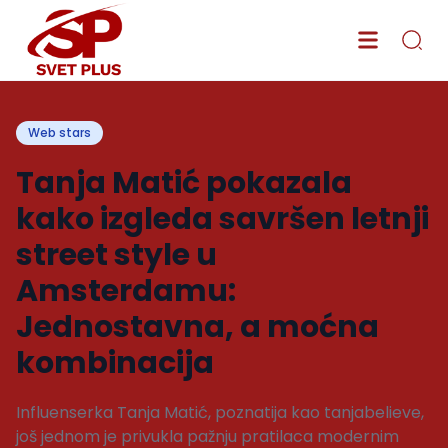
Web stars
Tanja Matić pokazala
kako izgleda savršen letnji
street style u
Amsterdamu:
Jednostavna, a moćna
kombinacija
Influenserka Tanja Matić, poznatija kao tanjabelieve,
još jednom je privukla pažnju pratilaca modernim