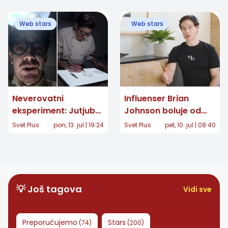
privatnom ostrvu
je greška brenda, a
onda je FBI pokucao
Web stars
Web stars
na vrata
Neverovatni
Influenser Brian
eksperiment: Jutjuber
Johnson boluje od
Rusty Cage testirao
autoimunog
Svet Plus
pon, 13. jul | 19:24
Svet Plus
pet, 10. jul | 08:40
koliko dugo krpelj
gastritisa: Simptomi
može da preživi
koje ne smete
ekstremne uslove
ignorisati
💡 Još tagova
Vidi sve
Preporučujemo
Stars
(
74
)
(
200
)