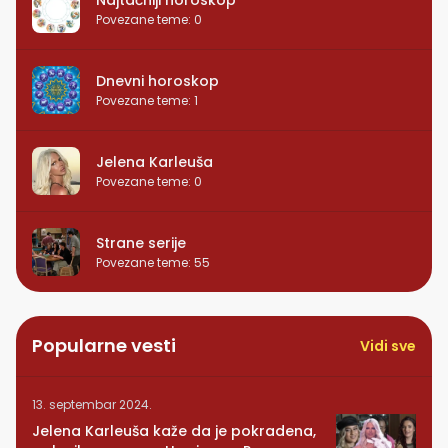
Povezane teme
:
0
Dnevni horoskop
Povezane teme
:
1
Jelena Karleuša
Povezane teme
:
0
Strane serije
Povezane teme
:
55
Popularne vesti
Vidi sve
13. septembar 2024.
Jelena Karleuša kaže da je pokradena,