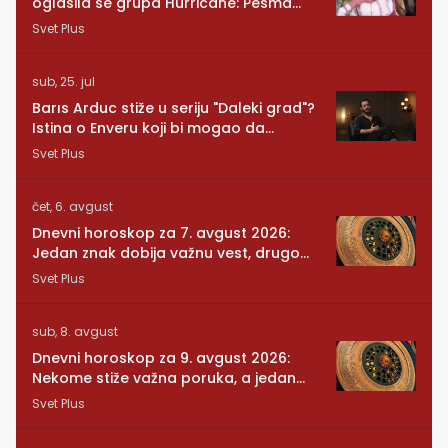
oglasila se grupa Hurricane: Pesma
RUNDE je naša!
Svet Plus
sub, 25. jul
Barıs Arduc stiže u seriju "Daleki grad"?
Istina o Enveru koji bi mogao da
promeni sve
Svet Plus
čet, 6. avgust
Dnevni horoskop za 7. avgust 2026:
Jedan znak dobija važnu vest, drugom
se vraća osoba iz prošlosti
Svet Plus
sub, 8. avgust
Dnevni horoskop za 9. avgust 2026:
Nekome stiže važna poruka, a jedan
znak konačno preseca
Svet Plus