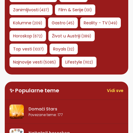
Zanimljivosti
Film & Serije
(
437
)
(
131
)
Kolumne
Gastro
Reality - TV
(
209
)
(
45
)
(
149
)
Horoskop
Život u Austriji
(
672
)
(
389
)
Top vesti
Royals
(
1037
)
(
32
)
Najnovije vesti
Lifestyle
(
5085
)
(
1102
)
✨ Popularne teme
Vidi sve
Domaći Stars
Povezane teme
:
177
Najtačniji horoskop