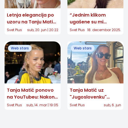
Letnja elegancija po
“Jednim klikom
uzoru na Tanju Matić:
ugašene su mi
Minimalizam koji
uspomene i posao”:
Svet Plus
sub, 20. jun | 20:22
Svet Plus
18. decembar 2025.
nikada ne izlazi iz
Tanja Matić o gubitku
mode
YouTube kanala
Web stars
Web stars
Tanja Matić ponovo
Tanja Matić uz
na YouTubeu: Nakon
"Jugoslovenku"
gašenja kanala
dirnula pratioce: Nije
Svet Plus
sub, 14. mar | 19:05
Svet Plus
sub, 6. jun
vratila se jača nego
reč o politici, već o
ikada
emociji i sećanjima