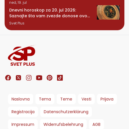
ned, 19. jul
Dnevni horoskop za 20. jul 2026:
Saznajte šta vam zvezde donose ovog
ponedeljka
Svet Plus
Naslovna
Tema
Teme
Vesti
Prijava
Registracija
Datenschutzerklärung
Impressum
Widerrufsbelehrung
AGB