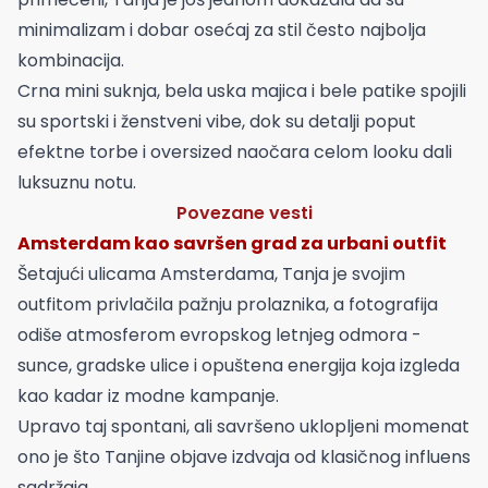
minimalizam i dobar osećaj za stil često najbolja
kombinacija.
Crna mini suknja, bela uska majica i bele patike spojili
su sportski i ženstveni vibe, dok su detalji poput
efektne torbe i oversized naočara celom looku dali
luksuznu notu.
Povezane vesti
Amsterdam kao savršen grad za urbani outfit
Šetajući ulicama Amsterdama, Tanja je svojim
outfitom privlačila pažnju prolaznika, a fotografija
odiše atmosferom evropskog letnjeg odmora -
sunce, gradske ulice i opuštena energija koja izgleda
kao kadar iz modne kampanje.
Upravo taj spontani, ali savršeno uklopljeni momenat
ono je što Tanjine objave izdvaja od klasičnog influens
sadržaja.