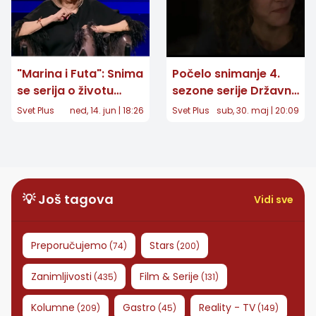
"Marina i Futa": Snima
Počelo snimanje 4.
se serija o životu
sezone serije Državni
Marine Tucaković -
službenik: Vaja
Svet Plus
ned, 14. jun | 18:26
Svet Plus
sub, 30. maj | 20:09
Otkriveno ko glumi
Dujović otkrila prve
Lepu Brenu i Draganu
kadrove, radnja
Mirković
donosi nikad veći
ulog
💡 Još tagova
Vidi sve
Preporučujemo
Stars
(
74
)
(
200
)
Zanimljivosti
Film & Serije
(
435
)
(
131
)
Kolumne
Gastro
Reality - TV
(
209
)
(
45
)
(
149
)