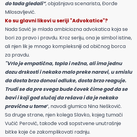
do tada gledali“
, objašnjava scenarista, Đorđe
Milosavljević.
Ko su glavni likovi u seriji "Advokatice"?
Nada Savić je mlada ambiciozna advokatica koja se
bori za pravo i pravdu. Kroz seriju, ona je simbol istine,
ali njen lik je mnogo kompleksniji od običnog borca
za pravdu.
"Vrlo je empatična, topla i nežna, ali ima jednu
dozu drskosti i nekako malo preke naravi, u smislu
da dosta brzo donosi odluke, dosta brzo reaguje.
Trudi se da pre svega bude čovek čime god da se
bavi i koji god slučaj da rešava i da je nekako
pravična u tome
“, navodi glumica Nina Nešković.
Sa druge strane, njen kolega Slavko, kojeg tumači
Vučić Perović, takođe vodi sopstvene unutrašnje
bitke koje će zakomplikovati radnju.