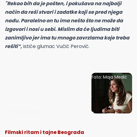
"Rekao bih da je pošten, i pokušava na najbolji
način da reši stvari i zadatke koji se pred njega
nađu. Paralelno on tu ima nešto što ne može da
izgovori i nosi u sebi. Mislim da će ljudima biti
zanimljivo jer ima tu mnogo zavrzlama koje treba
rešiti“,
ističe glumac Vučić Perović.
Foto: Maja Medić
Foto: Maja Medić
Filmski ritam i tajne Beograda