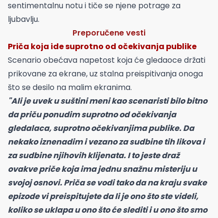
sentimentalnu notu i tiče se njene potrage za
ljubavlju.
Preporučene vesti
Priča koja ide suprotno od očekivanja publike
Scenario obećava napetost koja će gledaoce držati
prikovane za ekrane, uz stalna preispitivanja onoga
što se desilo na malim ekranima.
"Ali je uvek u suštini meni kao scenaristi bilo bitno
da priču ponudim suprotno od očekivanja
gledalaca, suprotno očekivanjima publike. Da
nekako iznenadim i vezano za sudbine tih likova i
za sudbine njihovih klijenata. I to jeste draž
ovakve priče koja ima jednu snažnu misteriju u
svojoj osnovi. Priča se vodi tako da na kraju svake
epizode vi preispitujete da li je ono što ste videli,
koliko se uklapa u ono što će slediti i u ono što smo