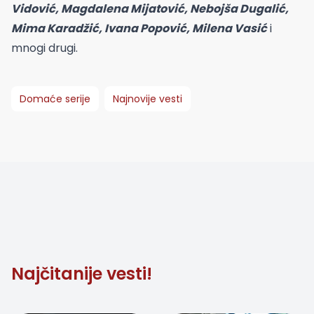
Vidović, Magdalena Mijatović, Nebojša Dugalić,
Mima Karadžić, Ivana Popović, Milena Vasić
i
mnogi drugi.
Domaće serije
Najnovije vesti
Najčitanije vesti!