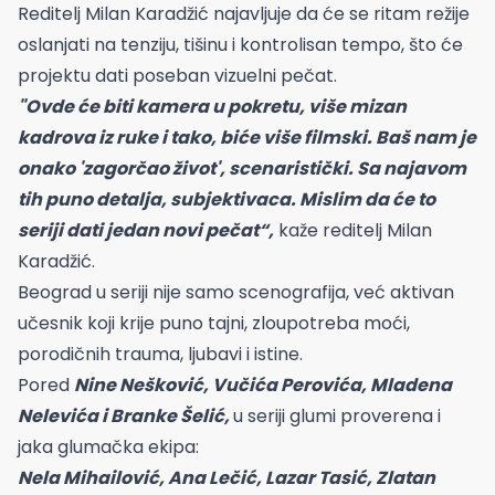
Reditelj Milan Karadžić najavljuje da će se ritam režije
oslanjati na tenziju, tišinu i kontrolisan tempo, što će
projektu dati poseban vizuelni pečat.
"Ovde će biti kamera u pokretu, više mizan
kadrova iz ruke i tako, biće više filmski. Baš nam je
onako 'zagorčao život', scenaristički. Sa najavom
tih puno detalja, subjektivaca. Mislim da će to
seriji dati jedan novi pečat“,
kaže reditelj Milan
Karadžić.
Beograd u seriji nije samo scenografija, već aktivan
učesnik koji krije puno tajni, zloupotreba moći,
porodičnih trauma, ljubavi i istine.
Pored
Nine Nešković, Vučića Perovića, Mladena
Nelevića i Branke Šelić,
u seriji glumi proverena i
jaka glumačka ekipa:
Nela Mihailović, Ana Lečić, Lazar Tasić, Zlatan