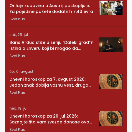
Onlajn kupovina u Austriji poskupljuje:
Za pojedine pakete dodatnih 7,40 evra
Svet Plus
sub, 25. jul
Barıs Arduc stiže u seriju "Daleki grad"?
Istina o Enveru koji bi mogao da
promeni sve
Svet Plus
čet, 6. avgust
Dnevni horoskop za 7. avgust 2026:
Jedan znak dobija važnu vest, drugom
se vraća osoba iz prošlosti
Svet Plus
ned, 19. jul
Dnevni horoskop za 20. jul 2026:
Saznajte šta vam zvezde donose ovog
ponedeljka
Svet Plus