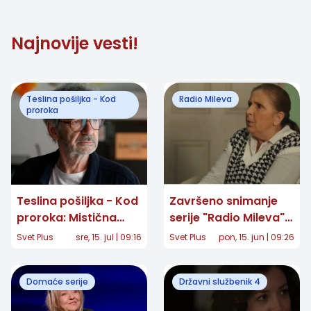
Najnovije vesti!
Teslina pošiljka - Kod
Radio Mileva
proroka
Teslina pošiljka - Kod
Završeno snimanje
proroka: Mistična
serije "Radio Mileva":
priča koja menja svet
Omiljena ekipa iz
Svet Plus
sre, 15. jul | 09:16
Svet Plus
pon, 15. jun | 09:26
stiže na male ekrane
Rankeove 12 se
oprostila od seta,
Domaće serije
Državni službenik 4
evo šta čeka
gledaoce!