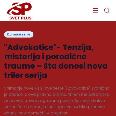
Domaće serije
"Advokatice"- Tenzija,
misterija i porodične
traume – šta donosi nova
triler serija
Snimanje nove RTS-ove serije "Advokatice" zvanično
je počelo, a ova pravna drama, triler i melodramska
priča već privlači ogromnu pažnju. Saznajte kakve
porodične traume, tajne i opasne sudske procese
donosi novi domaći TV projekat.