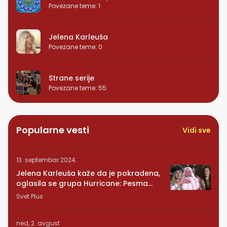
Povezane teme
:
1
Jelena Karleuša
Povezane teme
:
0
Strane serije
Povezane teme
:
55
Popularne vesti
Vidi sve
13. septembar 2024.
Jelena Karleuša kaže da je pokradena,
oglasila se grupa Hurricane: Pesma
RUNDE je naša!
Svet Plus
ned, 2. avgust