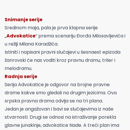
Snimanje serije
Sredinom maja, pala je prva klapna serije
„
Advokatice
“ prema scenariju Đorđa Milosavljevića i
u režiji Milana Karadžića.
Istiniti i napisani pravni slučajevi u šesnaest epizoda
žanrovski će nas voditi kroz pravnu dramu, triler i
melodramu.
Radnja serije
Serija Advokatice je odgovor na brojne pravne
drame kakve smo gledali na drugim jezicima. Ova
srpska pravna drama odvija se na tri plana.
Jedan je angažovan i bavi se slučajevima iz naše
stvarnosti. Drugi se odnosi na istraživanje porekla
glavne junakinje, advokatice Nade. A treći plan ima