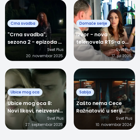
Crna svadba
Domaće serije
"Crna svadba",
Izvor - nova
sezona 2 - epizoda 9:
telenovela RTS-a o
Da li "crna ruka"
ljubavi, porodici i
Svet Plus
Svet Plus
20. novembar 2025.
17. jul 2025.
konačno otvara
sukobu sela i grada
vrata tajne
biblioteke?
Ubice mog oca
Sablja
Ubice mog oca 8:
Zašto nema Cece
Novi likovi, neizvesni
Ražnatović u seriji
obrti i popularni
"Sablja"? Kreatori
Svet Plus
Svet Plus
27. septembar 2025.
10. novembar 2024.
pevač u glumačkom
otkrivaju pravu priču!
debiju