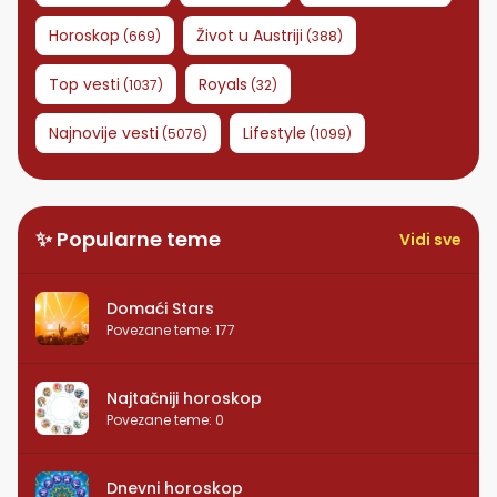
Horoskop
Život u Austriji
(
669
)
(
388
)
Top vesti
Royals
(
1037
)
(
32
)
Najnovije vesti
Lifestyle
(
5076
)
(
1099
)
✨ Popularne teme
Vidi sve
Domaći Stars
Povezane teme
:
177
Najtačniji horoskop
Povezane teme
:
0
Dnevni horoskop