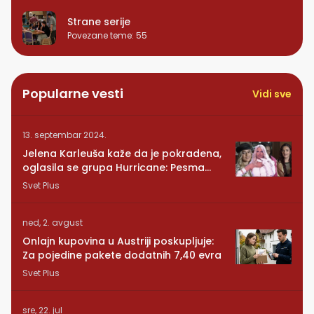
Strane serije
Povezane teme
:
55
Popularne vesti
Vidi sve
13. septembar 2024.
Jelena Karleuša kaže da je pokradena,
oglasila se grupa Hurricane: Pesma
RUNDE je naša!
Svet Plus
ned, 2. avgust
Onlajn kupovina u Austriji poskupljuje:
Za pojedine pakete dodatnih 7,40 evra
Svet Plus
sre, 22. jul