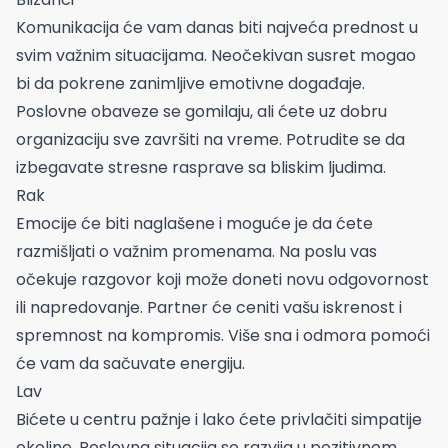
Komunikacija će vam danas biti najveća prednost u
svim važnim situacijama. Neočekivan susret mogao
bi da pokrene zanimljive emotivne događaje.
Poslovne obaveze se gomilaju, ali ćete uz dobru
organizaciju sve završiti na vreme. Potrudite se da
izbegavate stresne rasprave sa bliskim ljudima.
Rak
Emocije će biti naglašene i moguće je da ćete
razmišljati o važnim promenama. Na poslu vas
očekuje razgovor koji može doneti novu odgovornost
ili napredovanje. Partner će ceniti vašu iskrenost i
spremnost na kompromis. Više sna i odmora pomoći
će vam da sačuvate energiju.
Lav
Bićete u centru pažnje i lako ćete privlačiti simpatije
okoline. Poslovna situacija se razvija u pozitivnom