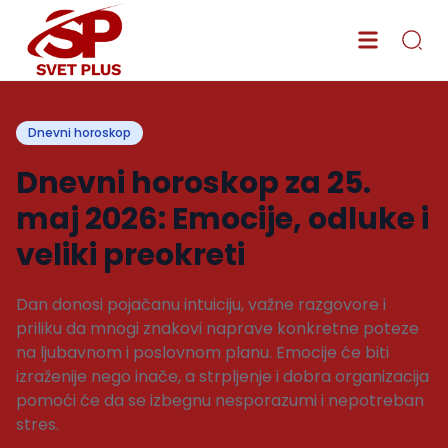
Dnevni horoskop
Dnevni horoskop za 25.
maj 2026: Emocije, odluke i
veliki preokreti
Dan donosi pojačanu intuiciju, važne razgovore i
priliku da mnogi znakovi naprave konkretne poteze
na ljubavnom i poslovnom planu. Emocije će biti
izraženije nego inače, a strpljenje i dobra organizacija
pomoći će da se izbegnu nesporazumi i nepotreban
stres.