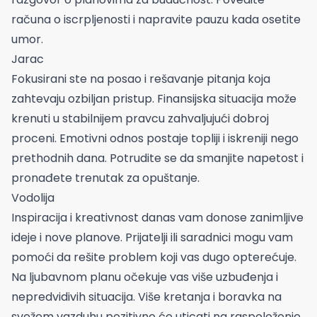
računa o iscrpljenosti i napravite pauzu kada osetite
umor.
Jarac
Fokusirani ste na posao i rešavanje pitanja koja
zahtevaju ozbiljan pristup. Finansijska situacija može
krenuti u stabilnijem pravcu zahvaljujući dobroj
proceni. Emotivni odnos postaje topliji i iskreniji nego
prethodnih dana. Potrudite se da smanjite napetost i
pronađete trenutak za opuštanje.
Vodolija
Inspiracija i kreativnost danas vam donose zanimljive
ideje i nove planove. Prijatelji ili saradnici mogu vam
pomoći da rešite problem koji vas dugo opterećuje.
Na ljubavnom planu očekuje vas više uzbuđenja i
nepredvidivih situacija. Više kretanja i boravka na
svežem vazduhu pozitivno će uticati na raspoloženje.