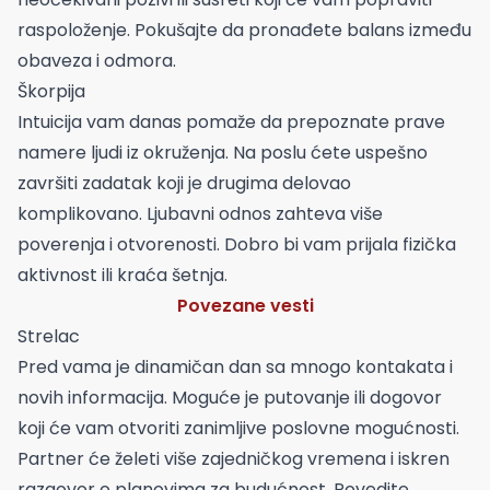
raspoloženje. Pokušajte da pronađete balans između
obaveza i odmora.
Škorpija
Intuicija vam danas pomaže da prepoznate prave
namere ljudi iz okruženja. Na poslu ćete uspešno
završiti zadatak koji je drugima delovao
komplikovano. Ljubavni odnos zahteva više
poverenja i otvorenosti. Dobro bi vam prijala fizička
aktivnost ili kraća šetnja.
Povezane vesti
Strelac
Pred vama je dinamičan dan sa mnogo kontakata i
novih informacija. Moguće je putovanje ili dogovor
koji će vam otvoriti zanimljive poslovne mogućnosti.
Partner će želeti više zajedničkog vremena i iskren
razgovor o planovima za budućnost. Povedite