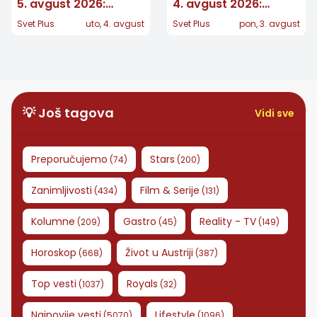
5. avgust 2026:
4. avgust 2026:
Jednom znaku stiže
Strelčevima stiže
Svet Plus
uto, 4. avgust
Svet Plus
pon, 3. avgust
potvrda koju je dugo
poziv, Vage povlače
čekao
važnu granicu
💡 Još tagova
Vidi sve
Preporučujemo
Stars
(
74
)
(
200
)
Zanimljivosti
Film & Serije
(
434
)
(
131
)
Kolumne
Gastro
Reality - TV
(
209
)
(
45
)
(
149
)
Horoskop
Život u Austriji
(
668
)
(
387
)
Top vesti
Royals
(
1037
)
(
32
)
Najnovije vesti
Lifestyle
(
5070
)
(
1096
)