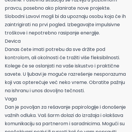
pravcu, posebno ako planirate nove projekte.
Slobodni Lavovi mogli bi da upoznaju osobu koja će ih
zaintrigirati na prvi pogled. Izbegavajte impulsivne
troškove i nepotrebno rasipanje energije.
Devica
Danas ćete imati potrebu da sve držite pod
kontrolom, ali okolnosti će tražiti više fleksibilnosti.
Kolege će se oslanjati na vaše iskustvo i praktične
savete. U ljubavi je moguće razrešenje nesporazuma
koji vas opterećuje već neko vreme. Obratite pažnju
na ishranu i unos dovoljno tečnosti.
Vaga
Dan je povoljan za rešavanje papirologije i donošenje
važnih odluka. Vaš šarm dolazi do izražaja i olakšava
komunikaciju sa partnerom i saradnicima. Mogući su
neočekivani pozivi ili susreti koji će vam popraviti