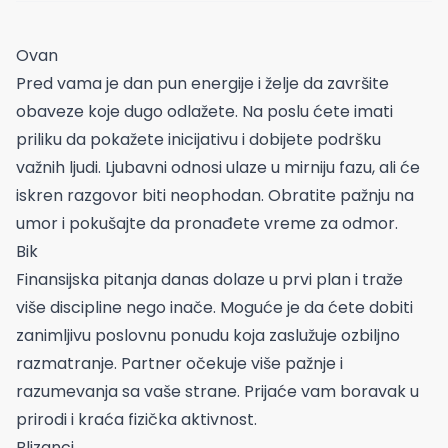
Ovan
Pred vama je dan pun energije i želje da završite
obaveze koje dugo odlažete. Na poslu ćete imati
priliku da pokažete inicijativu i dobijete podršku
važnih ljudi. Ljubavni odnosi ulaze u mirniju fazu, ali će
iskren razgovor biti neophodan. Obratite pažnju na
umor i pokušajte da pronađete vreme za odmor.
Bik
Finansijska pitanja danas dolaze u prvi plan i traže
više discipline nego inače. Moguće je da ćete dobiti
zanimljivu poslovnu ponudu koja zaslužuje ozbiljno
razmatranje. Partner očekuje više pažnje i
razumevanja sa vaše strane. Prijaće vam boravak u
prirodi i kraća fizička aktivnost.
Blizanci