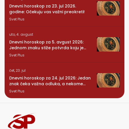
Dnevni horoskop za 23. jul 2026.
godine: Očekuju vas važni preokreti!
Svet Plus
uto, 4. avgust
Dnevni horoskop za 5. avgust 2026:
Jednom znaku stiže potvrda koju je
dugo čekao
Svet Plus
čet, 23. jul
Dnevni horoskop za 24. jul 2026: Jedan
znak čeka važna odluka, a nekome
stiže iznenađenje
Svet Plus