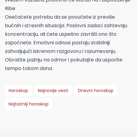
Ribe
Osećaćete potrebu da se povučete iz previše
bučnih i stresnih situacija. Poslovni zadaci zahtevaju
koncentraciju, ali ćete uspešno završiti ono što
započnete. Emotivni odnosi postaju stabilniji
zahvaljujući iskrenom razgovoru i razumevanju.
Obratite pažnju na odmor i pokušajte da usporite
tempo tokom dana.
Horoskop
Najnovije vesti
Dnevni horoskop
Najtačniji horoskop