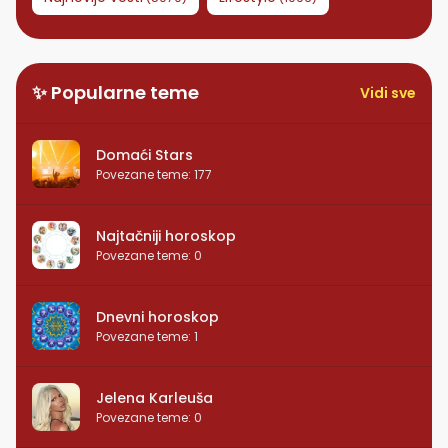
✨ Popularne teme
Vidi sve
Domaći Stars
Povezane teme
:
177
Najtačniji horoskop
Povezane teme
:
0
Dnevni horoskop
Povezane teme
:
1
Jelena Karleuša
Povezane teme
:
0