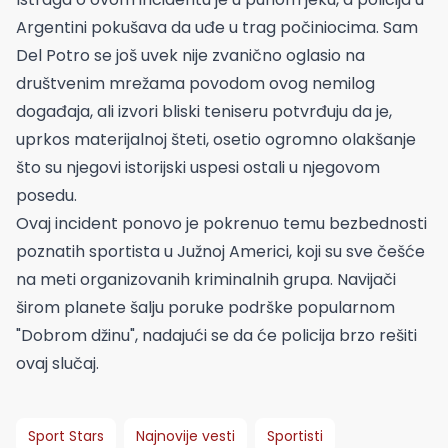
Argentini pokušava da uđe u trag počiniocima. Sam
Del Potro se još uvek nije zvanično oglasio na
društvenim mrežama povodom ovog nemilog
događaja, ali izvori bliski teniseru potvrđuju da je,
uprkos materijalnoj šteti, osetio ogromno olakšanje
što su njegovi istorijski uspesi ostali u njegovom
posedu.
Ovaj incident ponovo je pokrenuo temu bezbednosti
poznatih sportista u Južnoj Americi, koji su sve češće
na meti organizovanih kriminalnih grupa. Navijači
širom planete šalju poruke podrške popularnom
"Dobrom džinu", nadajući se da će policija brzo rešiti
ovaj slučaj.
Sport Stars
Najnovije vesti
Sportisti