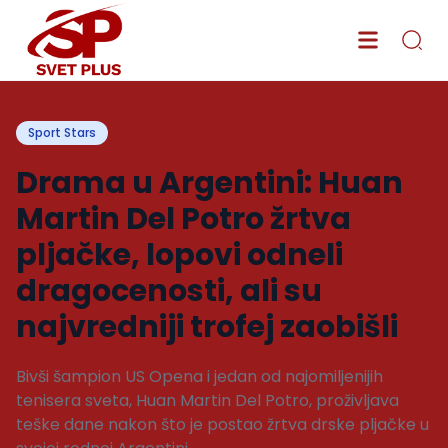
Sport Stars
Drama u Argentini: Huan
Martin Del Potro žrtva
pljačke, lopovi odneli
dragocenosti, ali su
najvredniji trofej zaobišli
Bivši šampion US Opena i jedan od najomiljenijih
tenisera sveta, Huan Martin Del Potro, proživljava
teške dane nakon što je postao žrtva drske pljačke u