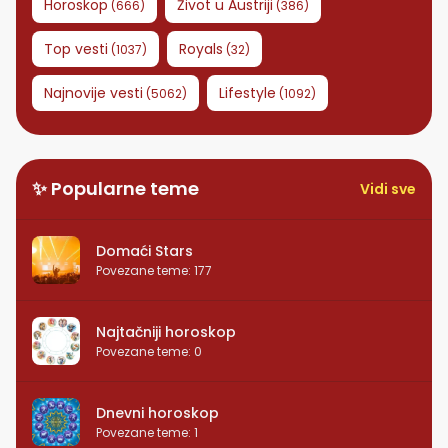
Horoskop
Život u Austriji
(
666
)
(
386
)
Top vesti
Royals
(
1037
)
(
32
)
Najnovije vesti
Lifestyle
(
5062
)
(
1092
)
✨ Popularne teme
Vidi sve
Domaći Stars
Povezane teme
:
177
Najtačniji horoskop
Povezane teme
:
0
Dnevni horoskop
Povezane teme
:
1