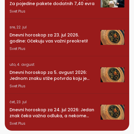
Za pojedine pakete dodatnih 7,40 evra
Svet Plus
sre, 22. jul
Dnevni horoskop za 23. jul 2026.
godine: Očekuju vas važni preokreti!
Svet Plus
uto, 4. avgust
Dnevni horoskop za 5. avgust 2026:
Jednom znaku stiže potvrda koju je
dugo čekao
Svet Plus
čet, 23. jul
Dnevni horoskop za 24. jul 2026: Jedan
znak čeka važna odluka, a nekome
stiže iznenađenje
Svet Plus