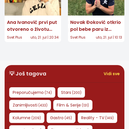
Ana Ivanović prvi put
Novak Đoković otkrio
otvoreno o životu
pol bebe paru iz
posle tenisa: "Imala
Velike Britanije:
Svet Plus
uto, 21. jul | 20:34
Svet Plus
uto, 21. jul | 10:13
sam velike napade
Snimak postao
panike"
viralan
💡 Još tagova
Vidi sve
Preporučujemo
Stars
(
74
)
(
200
)
Zanimljivosti
Film & Serije
(
433
)
(
131
)
Kolumne
Gastro
Reality - TV
(
209
)
(
45
)
(
149
)