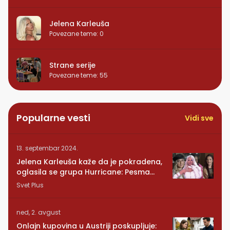
Jelena Karleuša
Povezane teme
:
0
Strane serije
Povezane teme
:
55
Popularne vesti
Vidi sve
13. septembar 2024.
Jelena Karleuša kaže da je pokradena,
oglasila se grupa Hurricane: Pesma
RUNDE je naša!
Svet Plus
ned, 2. avgust
Onlajn kupovina u Austriji poskupljuje: