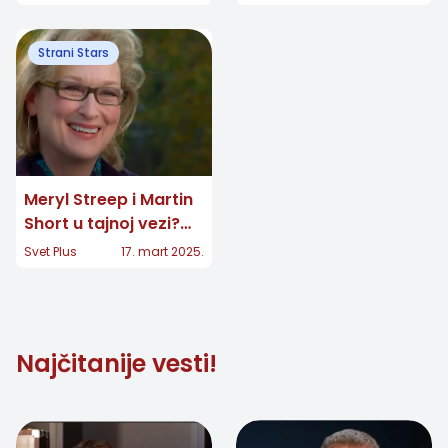
koji su potresli
internet
Strani Stars
Meryl Streep i Martin
Short u tajnoj vezi?
Glasine o romansi
Svet Plus
17. mart 2025.
sve jače!
Najčitanije vesti!