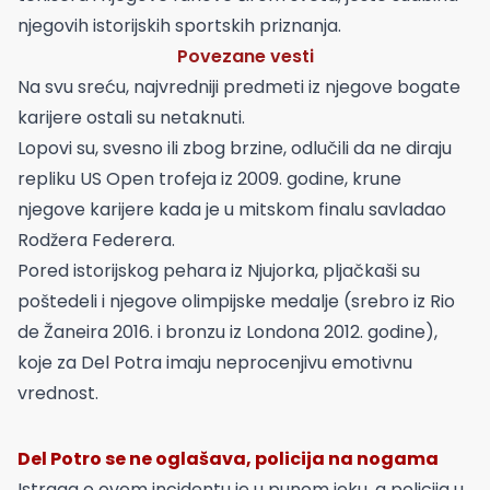
njegovih istorijskih sportskih priznanja.
Povezane vesti
Na svu sreću, najvredniji predmeti iz njegove bogate
karijere ostali su netaknuti.
Lopovi su, svesno ili zbog brzine, odlučili da ne diraju
repliku US Open trofeja iz 2009. godine, krune
njegove karijere kada je u mitskom finalu savladao
Rodžera Federera.
Pored istorijskog pehara iz Njujorka, pljačkaši su
poštedeli i njegove olimpijske medalje (srebro iz Rio
de Žaneira 2016. i bronzu iz Londona 2012. godine),
koje za Del Potra imaju neprocenjivu emotivnu
vrednost.
Del Potro se ne oglašava, policija na nogama
Istraga o ovom incidentu je u punom jeku, a policija u