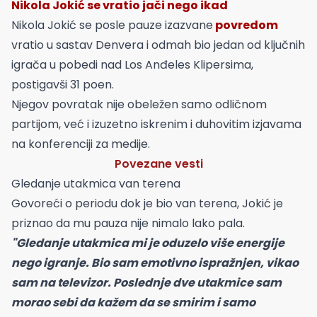
Nikola Jokić se vratio jači nego ikad
Nikola Jokić se posle pauze izazvane
povredom
vratio u sastav Denvera i odmah bio jedan od ključnih
igrača u pobedi nad Los Anđeles Klipersima,
postigavši 31 poen.
Njegov povratak nije obeležen samo odličnom
partijom, već i izuzetno iskrenim i duhovitim izjavama
na konferenciji za medije.
Povezane vesti
Gledanje utakmica van terena
Govoreći o periodu dok je bio van terena, Jokić je
priznao da mu pauza nije nimalo lako pala.
"Gledanje utakmica mi je oduzelo više energije
nego igranje. Bio sam emotivno ispražnjen, vikao
sam na televizor. Poslednje dve utakmice sam
morao sebi da kažem da se smirim i samo