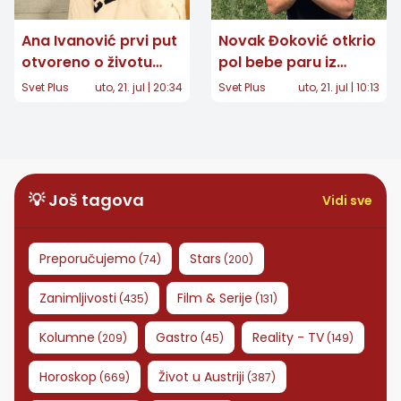
Ana Ivanović prvi put
Novak Đoković otkrio
otvoreno o životu
pol bebe paru iz
posle tenisa: "Imala
Velike Britanije:
Svet Plus
uto, 21. jul | 20:34
Svet Plus
uto, 21. jul | 10:13
sam velike napade
Snimak postao
panike"
viralan
💡 Još tagova
Vidi sve
Preporučujemo
Stars
(
74
)
(
200
)
Zanimljivosti
Film & Serije
(
435
)
(
131
)
Kolumne
Gastro
Reality - TV
(
209
)
(
45
)
(
149
)
Horoskop
Život u Austriji
(
669
)
(
387
)