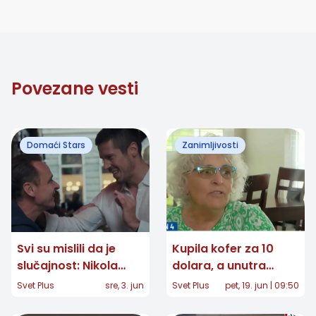
Povezane vesti
Domaći Stars
Zanimljivosti
Svi su mislili da je
Kupila kofer za 10
slučajnost: Nikola
dolara, a unutra
Rokvić i Enis Bešlagić
pronašla pravo
Svet Plus
sre, 3. jun
Svet Plus
pet, 19. jun | 09:50
konačno otkrili
bogatstvo: Njena