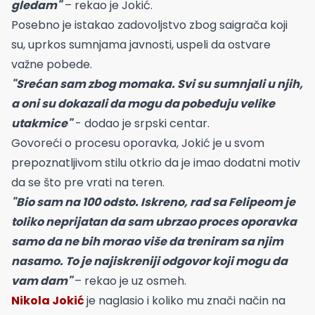
gledam"
– rekao je Jokić.
Posebno je istakao zadovoljstvo zbog saigrača koji
su, uprkos sumnjama javnosti, uspeli da ostvare
važne pobede.
"Srećan sam zbog momaka. Svi su sumnjali u njih,
a oni su dokazali da mogu da pobeđuju velike
utakmice"
- dodao je srpski centar.
Govoreći o procesu oporavka, Jokić je u svom
prepoznatljivom stilu otkrio da je imao dodatni motiv
da se što pre vrati na teren.
"Bio sam na 100 odsto. Iskreno, rad sa Felipeom je
toliko neprijatan da sam ubrzao proces oporavka
samo da ne bih morao više da treniram sa njim
nasamo. To je najiskreniji odgovor koji mogu da
vam dam"
– rekao je uz osmeh.
Nikola Jokić
je naglasio i koliko mu znači način na