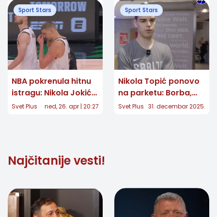
pozadinu susreta u
reakcija iznenadila je
Sport Stars
Sport Stars
Sarajevu
sve
NBA pokrenula hitnu
Nikola Topić ponovo
istragu: Nikola Jokić
na parketu: Borba,
pod "lupom" sukoba
snaga i povratak
Svet Plus
ned, 26. apr | 20:27
Svet Plus
31. decembar 2025.
sa igračem Minesote
nakon bolesti
Najčitanije vesti!