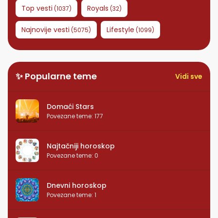
Top vesti
Royals
(
1037
)
(
32
)
Najnovije vesti
Lifestyle
(
5075
)
(
1099
)
✨ Popularne teme
Vidi sve
Domaći Stars
Povezane teme
:
177
Najtačniji horoskop
Povezane teme
:
0
Dnevni horoskop
Povezane teme
:
1