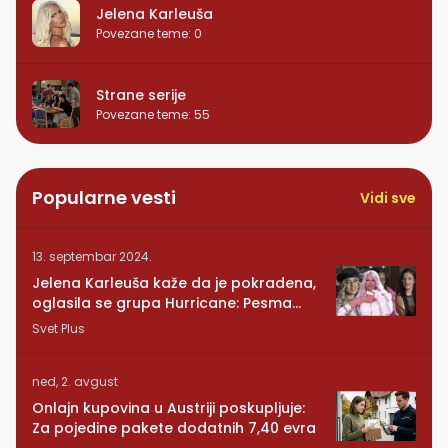
Jelena Karleuša
Povezane teme
:
0
Strane serije
Povezane teme
:
55
Popularne vesti
Vidi sve
13. septembar 2024.
Jelena Karleuša kaže da je pokradena,
oglasila se grupa Hurricane: Pesma
RUNDE je naša!
Svet Plus
ned, 2. avgust
Onlajn kupovina u Austriji poskupljuje:
Za pojedine pakete dodatnih 7,40 evra