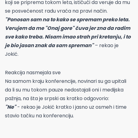
koji se priprema tokom leta, ističući da veruje da mu
se posvećenost radu vraća na pravi način.
"Ponosan sam na to kako se spremam preko leta.
Verujem da me "Onaj gore" čuva jer zna da radim
sve kako treba. Nisam imao strah pri kretanju, i to
je bio jasan znak da sam spreman"
– rekao je
Jokić.
Reakcija nasmejala sve
Na samom kraju konferencije, novinari su ga upitali
da li su mu tokom pauze nedostajali oni i medijska
pažnja, na šta je srpski as kratko odgovorio:
"Ne"
- rekao je Jokić kratko i jasno uz osmeh i time
stavio tačku na konferenciju.