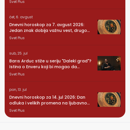
Svet Plus
čet, 6. avgust
Dnevni horoskop za 7. avgust 2026:
Jedan znak dobija važnu vest, drugom
se vraća osoba iz prošlosti
Svet Plus
sub, 25. jul
Barıs Arduc stiže u seriju "Daleki grad"?
Istina o Enveru koji bi mogao da
promeni sve
Svet Plus
pon, 13. jul
Dnevni horoskop za 14. jul 2026: Dan
odluka i velikih promena na ljubavnom
planu
Svet Plus