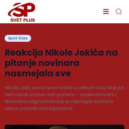
Sport Stars
Reakcija Nikole Jokića na
pitanje novinara
nasmejala sve
Nikola Jokić se na teren vratio u velikom stilu, ali je još
veći utisak ostavio van parketa – svojim iskrenim i
duhovitim odgovorima koji su nasmejali novinare
nakon pobede nad Klipersima.