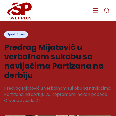
Sport Stars
Predrag Mijatović u
verbalnom sukobu sa
navijačima Partizana na
derbiju
Predrag Mijatović u verbalnom sukobu sa navijačima
Partizana na derbiju 20. septembra, nakon pobede
Crvene zvezde 2:1.