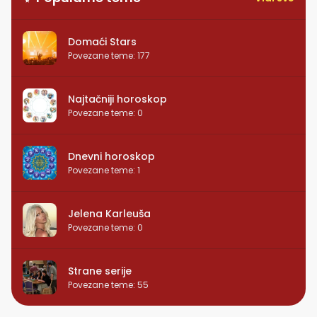
Domaći Stars
Povezane teme
:
177
Najtačniji horoskop
Povezane teme
:
0
Dnevni horoskop
Povezane teme
:
1
Jelena Karleuša
Povezane teme
:
0
Strane serije
Povezane teme
:
55