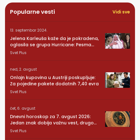
Popularne vesti
Vidi sve
13. septembar 2024.
Jelena Karleuša kaže da je pokradena,
oglasila se grupa Hurricane: Pesma
RUNDE je naša!
Svet Plus
ned, 2. avgust
Onlajn kupovina u Austriji poskupljuje:
Za pojedine pakete dodatnih 7,40 evra
Svet Plus
čet, 6. avgust
Dnevni horoskop za 7. avgust 2026:
Jedan znak dobija važnu vest, drugom
se vraća osoba iz prošlosti
Svet Plus