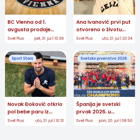
BC Vienna od 1.
Ana Ivanović prvi put
avgusta prodaje
otvoreno o životu
sezonske karte:
posle tenisa: "Imala
Svet Plus
pet, 31. jul | 10:39
Svet Plus
uto, 21. jul | 20:34
Partizan, Dubai i
sam velike napade
evropska košarka
panike"
Sport Stars
Svetsko prvenstvo 2026.
stižu u Beč
Novak Đoković otkrio
Španija je svetski
pol bebe paru iz
prvak 2026. u
Velike Britanije:
fudbalu: Argentina
Svet Plus
uto, 21. jul | 10:13
Svet Plus
pon, 20. jul | 08:50
Snimak postao
pala u finalu
viralan