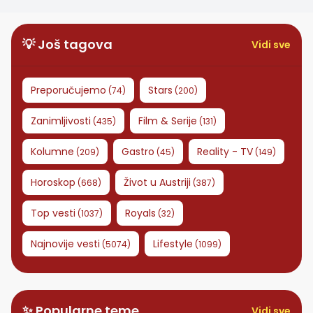
💡 Još tagova
Vidi sve
Preporučujemo
Stars
(
74
)
(
200
)
Zanimljivosti
Film & Serije
(
435
)
(
131
)
Kolumne
Gastro
Reality - TV
(
209
)
(
45
)
(
149
)
Horoskop
Život u Austriji
(
668
)
(
387
)
Top vesti
Royals
(
1037
)
(
32
)
Najnovije vesti
Lifestyle
(
5074
)
(
1099
)
✨ Popularne teme
Vidi sve