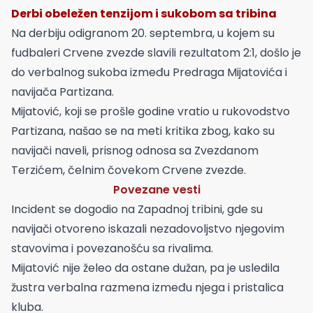
Derbi obeležen tenzijom i sukobom sa tribina
Na derbiju odigranom 20. septembra, u kojem su
fudbaleri Crvene zvezde slavili rezultatom 2:1, došlo je
do verbalnog sukoba između Predraga Mijatovića i
navijača Partizana.
Mijatović, koji se prošle godine vratio u rukovodstvo
Partizana, našao se na meti kritika zbog, kako su
navijači naveli, prisnog odnosa sa Zvezdanom
Terzićem, čelnim čovekom Crvene zvezde.
Povezane vesti
Incident se dogodio na Zapadnoj tribini, gde su
navijači otvoreno iskazali nezadovoljstvo njegovim
stavovima i povezanošću sa rivalima.
Mijatović nije želeo da ostane dužan, pa je usledila
žustra verbalna razmena između njega i pristalica
kluba.