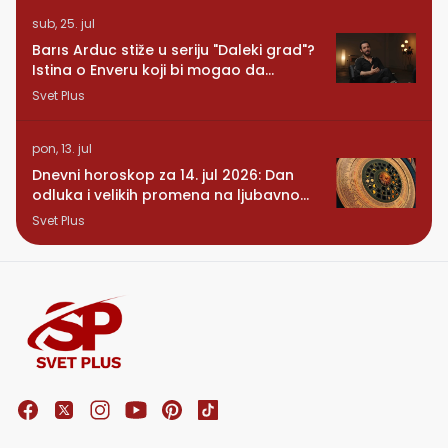
sub, 25. jul
Barıs Arduc stiže u seriju "Daleki grad"?
Istina o Enveru koji bi mogao da
promeni sve
Svet Plus
pon, 13. jul
Dnevni horoskop za 14. jul 2026: Dan
odluka i velikih promena na ljubavnom
planu
Svet Plus