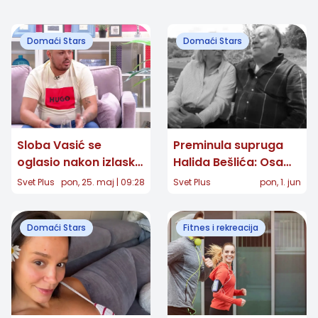
Domaći Stars
Domaći Stars
Sloba Vasić se
Preminula supruga
oglasio nakon izlaska
Halida Bešlića: Osam
iz bolnice "Laza
mesci nakon smrti
Svet Plus
pon, 25. maj | 09:28
Svet Plus
pon, 1. jun
Lazarević" i priznao
pevača, izgubila bitku
sve
sa teškom bolesti
Domaći Stars
Fitnes i rekreacija