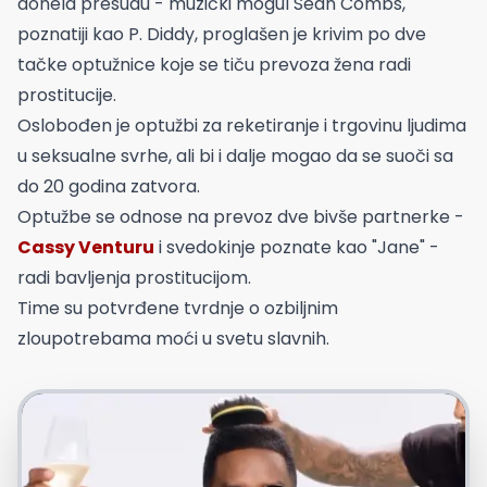
donela presudu - muzički mogul Sean Combs,
poznatiji kao P. Diddy, proglašen je krivim po dve
tačke optužnice koje se tiču prevoza žena radi
prostitucije.
Oslobođen je optužbi za reketiranje i trgovinu ljudima
u seksualne svrhe, ali bi i dalje mogao da se suoči sa
do 20 godina zatvora.
Optužbe se odnose na prevoz dve bivše partnerke -
Cassy Venturu
i svedokinje poznate kao "Jane" -
radi bavljenja prostitucijom.
Time su potvrđene tvrdnje o ozbiljnim
zloupotrebama moći u svetu slavnih.
Foto: Youtube printscreen/Vainty Fair