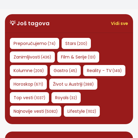
da prestane da
koristi porodično
prezime
💡 Još tagova
Vidi sve
Preporučujemo
Stars
(
74
)
(
200
)
Zanimljivosti
Film & Serije
(
436
)
(
131
)
Kolumne
Gastro
Reality - TV
(
209
)
(
45
)
(
149
)
Horoskop
Život u Austriji
(
671
)
(
388
)
Top vesti
Royals
(
1037
)
(
32
)
Najnovije vesti
Lifestyle
(
5082
)
(
1102
)