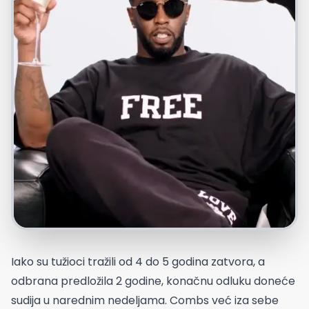
Iako su tužioci tražili od 4 do 5 godina zatvora, a
odbrana predložila 2 godine, konačnu odluku doneće
sudija u narednim nedeljama. Combs već iza sebe