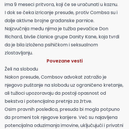
ima 9 meseci pritvora, koji će se uračunati u kaznu.
I dok se čeka izricanje presude, protiv Combsa su i
dalje aktivne brojne građanske parnice.
Najzvučnija među njima je tužba pevačice Don
Richard, bivše članice grupe Danity Kane, koja tvrdi
da je bila izložena psihičkom i seksualnom
zlostavljanju.
Povezane vesti
Želi na slobodu
Nakon presude, Combsov advokat zatražio je
njegovo puštanje na slobodu uz ograničeno kretanje,
ali tužioci upozoravaju da postoji opasnost od
bekstva i potencijalna pretnja za žrtve.
Osim pravnih posledica, presuda bi mogla potpuno
da promeni tok njegove karijere. Već su najavljena
potencijalna oduzimanja imovine, uključujući i privatni