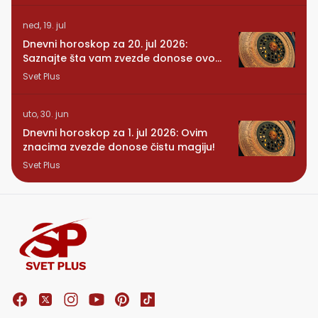
ned, 19. jul
Dnevni horoskop za 20. jul 2026:
Saznajte šta vam zvezde donose ovog
ponedeljka
Svet Plus
uto, 30. jun
Dnevni horoskop za 1. jul 2026: Ovim
znacima zvezde donose čistu magiju!
Svet Plus