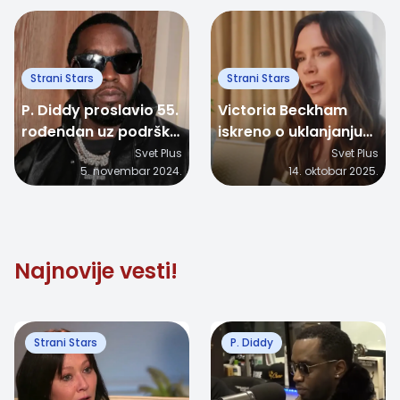
Strani Stars
Strani Stars
P. Diddy proslavio 55.
Victoria Beckham
rođendan uz podršku
iskreno o uklanjanju
porodice, uprkos
silikona: "Ne znam
Svet Plus
Svet Plus
5. novembar 2024.
14. oktobar 2025.
teškoj situaciji!
gde su te grudi
nestale, ali nestale
su"
Najnovije vesti!
Strani Stars
P. Diddy