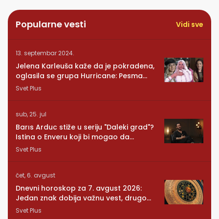
Popularne vesti
Vidi sve
13. septembar 2024.
Jelena Karleuša kaže da je pokradena,
oglasila se grupa Hurricane: Pesma
RUNDE je naša!
Svet Plus
sub, 25. jul
Barıs Arduc stiže u seriju "Daleki grad"?
Istina o Enveru koji bi mogao da
promeni sve
Svet Plus
čet, 6. avgust
Dnevni horoskop za 7. avgust 2026:
Jedan znak dobija važnu vest, drugom
se vraća osoba iz prošlosti
Svet Plus