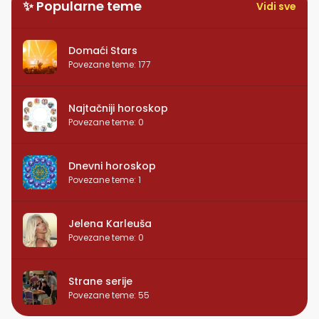
✨ Popularne teme
Vidi sve
Domaći Stars
Povezane teme
:
177
Najtačniji horoskop
Povezane teme
:
0
Dnevni horoskop
Povezane teme
:
1
Jelena Karleuša
Povezane teme
:
0
Strane serije
Povezane teme
:
55