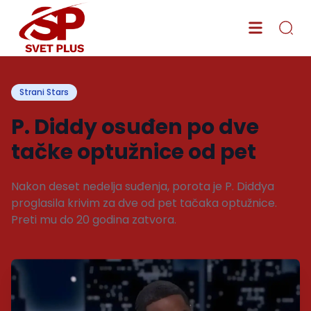
Strani Stars
P. Diddy osuđen po dve
tačke optužnice od pet
Nakon deset nedelja suđenja, porota je P. Diddya
proglasila krivim za dve od pet tačaka optužnice.
Preti mu do 20 godina zatvora.