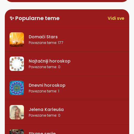
✨ Popularne teme
Vidi sve
Domaći Stars
Povezane teme
:
177
Najtačniji horoskop
Povezane teme
:
0
Dnevni horoskop
Povezane teme
:
1
Jelena Karleuša
Povezane teme
:
0
Strane serije