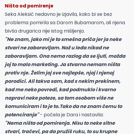
Ništa od pomirenje
Seka Aleksić nedavno je izjavila, kako bi se bez
problema pomirila sa Darom Bubamarom, ali njena
bivša drugarica nije istog mišljenja.
"Ne znam, jako mi je to smešna priča jer ja neke
stvari ne zaboravljam. Nož u leđa nikad ne
zaboravljam. Ona nema razlog da se ljuti, možda
joj to malo marketing. Ja stvarno nemam ništa
protiv nje. Želim joj sve najlepše, njoj i njenoj
porodici. Ali takva sam, kad s nekim prekinem,
kad me neko povredi, kad podmuklo i kvarno
napravi neke poteze, sa tom osobom više ne
komuniciram i to je to.Tako da ne znam čemu to
potenciranje"
- počela je Dara i nastavila:
"Nema ništa od pomirenja. Nisu to neke sitne
stvari, tračevi, pa da pružiš ruku, to su krupne