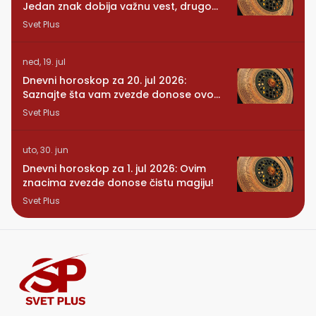
Jedan znak dobija važnu vest, drugom
se vraća osoba iz prošlosti
Svet Plus
ned, 19. jul
Dnevni horoskop za 20. jul 2026:
Saznajte šta vam zvezde donose ovog
ponedeljka
Svet Plus
uto, 30. jun
Dnevni horoskop za 1. jul 2026: Ovim
znacima zvezde donose čistu magiju!
Svet Plus