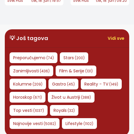
Svet Plus
čet, 18. jun | 19:57
Svet Plus
čet, 18. jun | 09:20
porukom na nebu za
oporaviti, ostaje
40. rođendan
ožiljak za ceo život"
💡 Još tagova
Vidi sve
Preporučujemo
Stars
(
74
)
(
200
)
Zanimljivosti
Film & Serije
(
436
)
(
131
)
Kolumne
Gastro
Reality - TV
(
209
)
(
45
)
(
149
)
Horoskop
Život u Austriji
(
671
)
(
388
)
Top vesti
Royals
(
1037
)
(
32
)
Najnovije vesti
Lifestyle
(
5082
)
(
1102
)