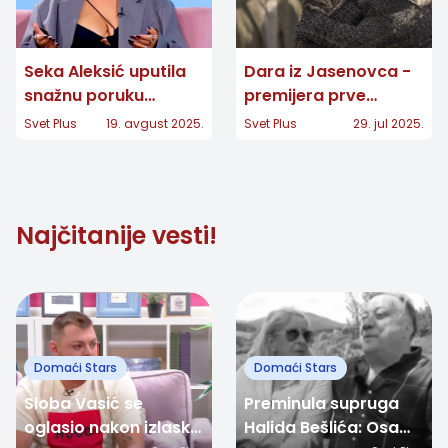
Seka Aleksić uputila
Dara iz Jasenovca -
snažnu poruku
premijera prve
roditeljima i deci pred
epizode 2. avgusta
Svet Plus
19. avgust 2025.
Svet Plus
29. jul 2025.
početak školske
2025. na RTS 1
godine
Najčitanije vesti!
Domaći Stars
Domaći Stars
Sloba Vasić se
Preminula supruga
oglasio nakon izlaska
Halida Bešlića: Osam