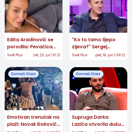
Edita Aradinović se
"Ko to tamo lijepo
porodila: Pevačica
zijeva?" Sergej
objavila prvu
Ćetković posle 40
Svet Plus
čet, 23. jul | 10:21
Svet Plus
pet, 19. jun | 09:12
fotografiju ćerke
godina otkrio snimak
koji je mnoge
Domaći Stars
Domaći Stars
raznežio
Emotivan trenutak na
Supruga Darka
plaži: Novak Đoković
Lazića otvorila dušu:
iznenadio Jelenu
"Nikada se nećemo