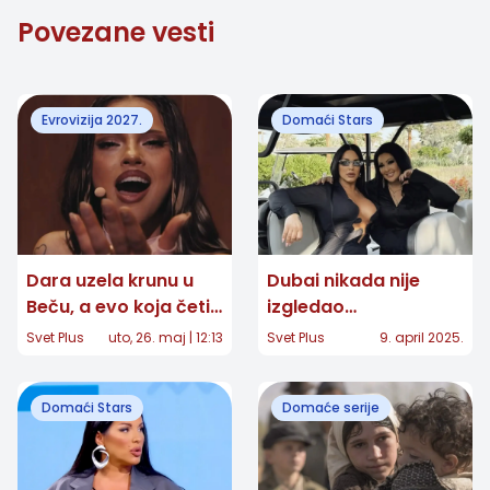
Povezane vesti
Evrovizija 2027.
Domaći Stars
Dara uzela krunu u
Dubai nikada nije
Beču, a evo koja četiri
izgledao
grada se bore za
glamuroznije: Seka
Svet Plus
uto, 26. maj | 12:13
Svet Plus
9. april 2025.
Evroviziju 2027. u
Aleksić i Dragana
Bugarskoj
Mirković zablistale
Domaći Stars
Domaće serije
zajedno!