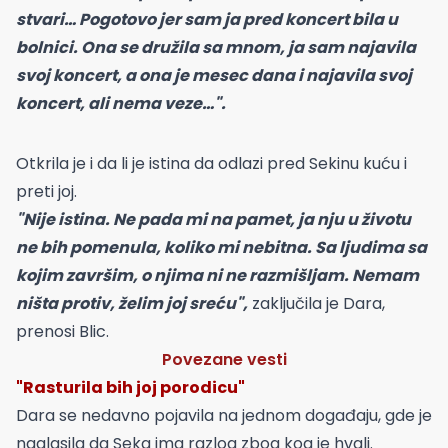
stvari… Pogotovo jer sam ja pred koncert bila u
bolnici. Ona se družila sa mnom, ja sam najavila
svoj koncert, a ona je mesec dana i najavila svoj
koncert, ali nema veze…".
Otkrila je i da li je istina da odlazi pred Sekinu kuću i
preti joj.
"Nije istina. Ne pada mi na pamet, ja nju u životu
ne bih pomenula, koliko mi nebitna. Sa ljudima sa
kojim završim, o njima ni ne razmišljam. Nemam
ništa protiv, želim joj sreću",
zaključila je Dara,
prenosi Blic.
Povezane vesti
"Rasturila bih joj porodicu"
Dara se nedavno pojavila na jednom događaju, gde je
naglasila da Seka ima razlog zbog kog je hvali.