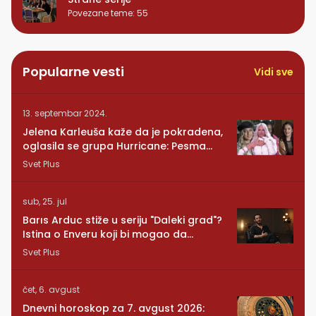
Povezane teme
:
55
Popularne vesti
Vidi sve
13. septembar 2024.
Jelena Karleuša kaže da je pokradena,
oglasila se grupa Hurricane: Pesma
RUNDE je naša!
Svet Plus
sub, 25. jul
Barıs Arduc stiže u seriju "Daleki grad"?
Istina o Enveru koji bi mogao da
promeni sve
Svet Plus
čet, 6. avgust
Dnevni horoskop za 7. avgust 2026: