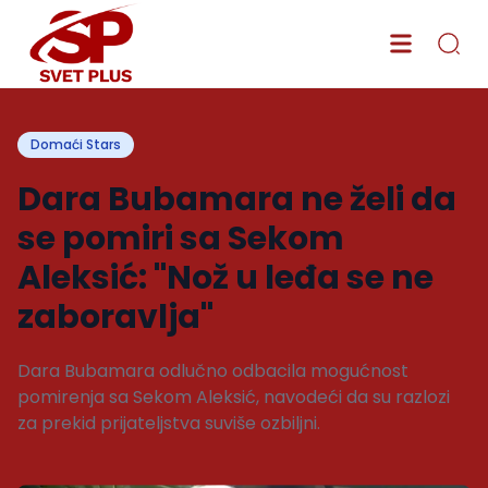
Domaći Stars
Dara Bubamara ne želi da
se pomiri sa Sekom
Aleksić: "Nož u leđa se ne
zaboravlja"
Dara Bubamara odlučno odbacila mogućnost
pomirenja sa Sekom Aleksić, navodeći da su razlozi
za prekid prijateljstva suviše ozbiljni.