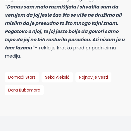
"Danas sam malo razmišljala i shvatila sam da
verujem da joj jeste žao što se više ne družimo ali
mislim da je presudno to što mnogo tajni znam.
Pogotovo o njoj, te joj jeste bolje da govori samo
lepo da joj ne bih rasturila porodicu. Ali nisam ja u
tom fazonu"
- rekla je kratko pred pripadnicima
medija.
Domaći Stars
Seka Aleksić
Najnovije vesti
Dara Bubamara