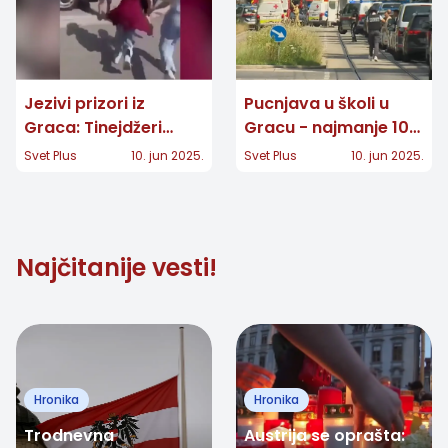
Jezivi prizori iz
Pucnjava u školi u
Graca: Tinejdžeri
Gracu - najmanje 10
beže dok policija
mrtvih
Svet Plus
10. jun 2025.
Svet Plus
10. jun 2025.
evakuiše školu u
Gracu
Najčitanije vesti!
Hronika
Hronika
Trodnevna
Austrija se oprašta: