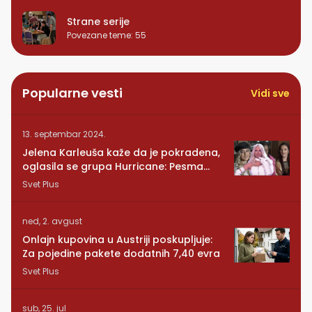
Strane serije
Povezane teme
:
55
Popularne vesti
Vidi sve
13. septembar 2024.
Jelena Karleuša kaže da je pokradena,
oglasila se grupa Hurricane: Pesma
RUNDE je naša!
Svet Plus
ned, 2. avgust
Onlajn kupovina u Austriji poskupljuje:
Za pojedine pakete dodatnih 7,40 evra
Svet Plus
sub, 25. jul