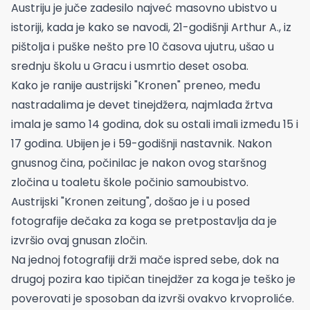
Austriju je juče zadesilo najveć masovno ubistvo u
istoriji, kada je kako se navodi, 21-godišnji Arthur A., iz
pištolja i puške nešto pre 10 časova ujutru, ušao u
srednju školu u Gracu i usmrtio deset osoba.
Kako je ranije austrijski "Kronen" preneo, među
nastradalima je devet tinejdžera, najmlađa žrtva
imala je samo 14 godina, dok su ostali imali između 15 i
17 godina. Ubijen je i 59-godišnji nastavnik. Nakon
gnusnog čina, počinilac je nakon ovog staršnog
zločina u toaletu škole počinio samoubistvo.
Austrijski "Kronen zeitung", došao je i u posed
fotografije dečaka za koga se pretpostavlja da je
izvršio ovaj gnusan zločin.
Na jednoj fotografiji drži mače ispred sebe, dok na
drugoj pozira kao tipičan tinejdžer za koga je teško je
poverovati je sposoban da izvrši ovakvo krvoproliće.