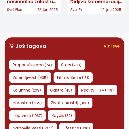
nacionalna žalost u
Dirljiva komemoracija
Austriji završena
za žrtve masakra u
Svet Plus
12. jun 2025.
Svet Plus
12. jun 2025.
crkvenom službom
Gracu u katedrali
Svetog Stefana
💡 Još tagova
Vidi sve
Preporučujemo
Stars
(
74
)
(
200
)
Zanimljivosti
Film & Serije
(
435
)
(
131
)
Kolumne
Gastro
Reality - TV
(
209
)
(
45
)
(
149
)
Horoskop
Život u Austriji
(
669
)
(
388
)
Top vesti
Royals
(
1037
)
(
32
)
Najnovije vesti
Lifestyle
(
5077
)
(
1100
)