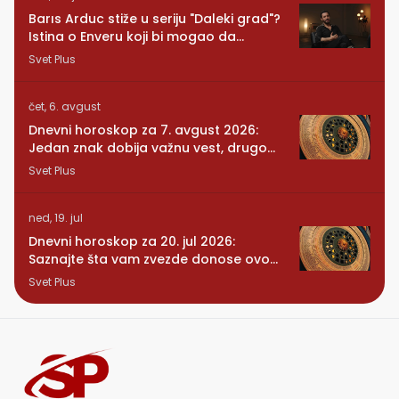
Barıs Arduc stiže u seriju "Daleki grad"?
Istina o Enveru koji bi mogao da
promeni sve
Svet Plus
čet, 6. avgust
Dnevni horoskop za 7. avgust 2026:
Jedan znak dobija važnu vest, drugom
se vraća osoba iz prošlosti
Svet Plus
ned, 19. jul
Dnevni horoskop za 20. jul 2026:
Saznajte šta vam zvezde donose ovog
ponedeljka
Svet Plus