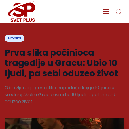
Hronika
Prva slika počinioca
tragedije u Gracu: Ubio 10
ljudi, pa sebi oduzeo život
Objavljena je prva slika napadača koji je 10. juna u
srednjoj školi u Gracu usmrtio 10 ljudi, a potom sebi
oduzeo život.