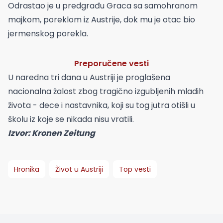
Odrastao je u predgrađu Graca sa samohranom
majkom, poreklom iz Austrije, dok mu je otac bio
jermenskog porekla.
Preporučene vesti
U naredna tri dana u Austriji je proglašena
nacionalna žalost zbog tragično izgubljenih mladih
života - dece i nastavnika, koji su tog jutra otišli u
školu iz koje se nikada nisu vratili.
Izvor: Kronen Zeitung
Hronika
Život u Austriji
Top vesti