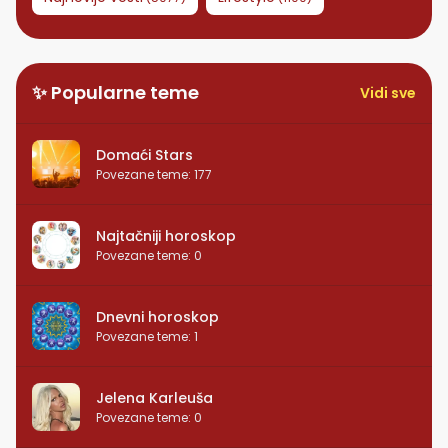
✨ Popularne teme
Vidi sve
Domaći Stars
Povezane teme
:
177
Najtačniji horoskop
Povezane teme
:
0
Dnevni horoskop
Povezane teme
:
1
Jelena Karleuša
Povezane teme
:
0