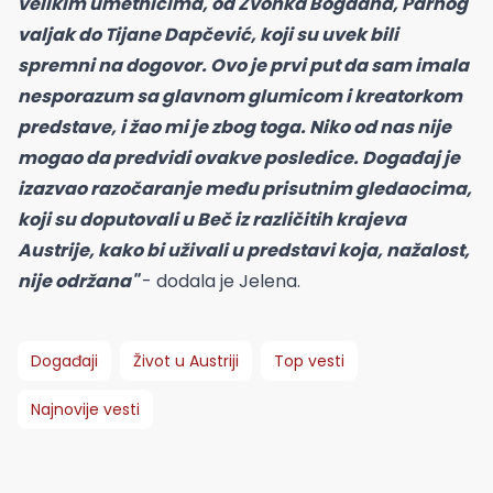
velikim umetnicima, od Zvonka Bogdana, Parnog
valjak do Tijane Dapčević, koji su uvek bili
spremni na dogovor. Ovo je prvi put da sam imala
nesporazum sa glavnom glumicom i kreatorkom
predstave, i žao mi je zbog toga. Niko od nas nije
mogao da predvidi ovakve posledice. Događaj je
izazvao razočaranje među prisutnim gledaocima,
koji su doputovali u Beč iz različitih krajeva
Austrije, kako bi uživali u predstavi koja, nažalost,
nije održana"
- dodala je Jelena.
Događaji
Život u Austriji
Top vesti
Najnovije vesti