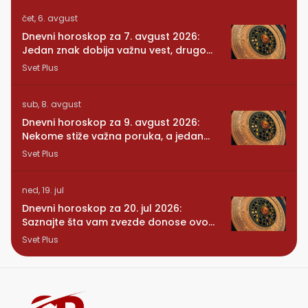
čet, 6. avgust
Dnevni horoskop za 7. avgust 2026:
Jedan znak dobija važnu vest, drugom
se vraća osoba iz prošlosti
Svet Plus
sub, 8. avgust
Dnevni horoskop za 9. avgust 2026:
Nekome stiže važna poruka, a jedan
znak konačno preseca
Svet Plus
ned, 19. jul
Dnevni horoskop za 20. jul 2026:
Saznajte šta vam zvezde donose ovog
ponedeljka
Svet Plus