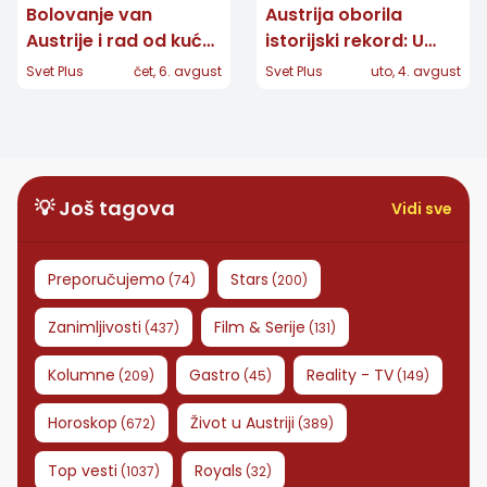
Bolovanje van
Austrija oborila
Austrije i rad od kuće:
istorijski rekord: U
Nova ÖGK pravila
Beču izmeren 41
Svet Plus
čet, 6. avgust
Svet Plus
uto, 4. avgust
koja ljudi u dijaspori
stepen, na snazi
moraju znati
crveni alarm
💡 Još tagova
Vidi sve
Preporučujemo
Stars
(
74
)
(
200
)
Zanimljivosti
Film & Serije
(
437
)
(
131
)
Kolumne
Gastro
Reality - TV
(
209
)
(
45
)
(
149
)
Horoskop
Život u Austriji
(
672
)
(
389
)
Top vesti
Royals
(
1037
)
(
32
)