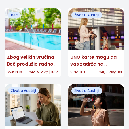
Beč
Život u Austriji
Zbog velikih vrućina
UNO karte mogu da
Beč produžio radno
vas zadrže na
vreme četiri bazena
aerodromu u Beču:
Svet Plus
ned, 9. avg | 18:14
Svet Plus
pet, 7. avgust
do 16. avgusta
Razlog je prilično
neobičan
Život u Austriji
Život u Austriji