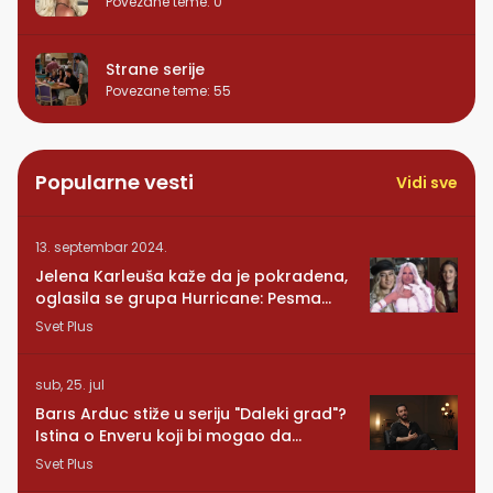
Povezane teme
:
0
Strane serije
Povezane teme
:
55
Popularne vesti
Vidi sve
13. septembar 2024.
Jelena Karleuša kaže da je pokradena,
oglasila se grupa Hurricane: Pesma
RUNDE je naša!
Svet Plus
sub, 25. jul
Barıs Arduc stiže u seriju "Daleki grad"?
Istina o Enveru koji bi mogao da
promeni sve
Svet Plus