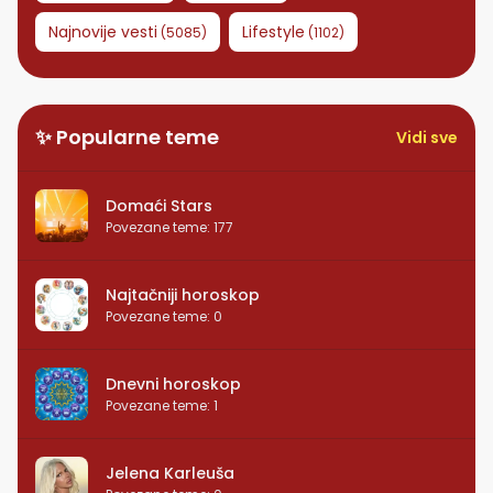
Najnovije vesti
Lifestyle
(
5085
)
(
1102
)
✨ Popularne teme
Vidi sve
Domaći Stars
Povezane teme
:
177
Najtačniji horoskop
Povezane teme
:
0
Dnevni horoskop
Povezane teme
:
1
Jelena Karleuša