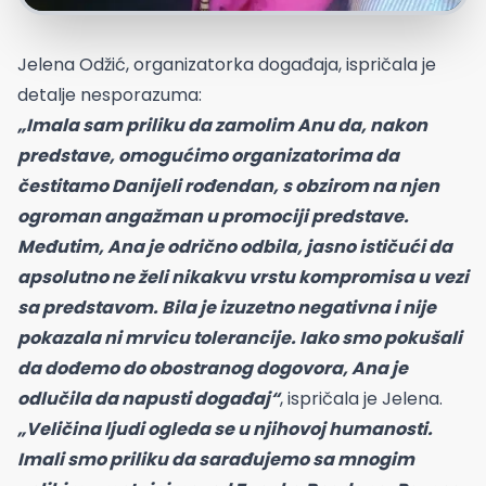
Jelena Odžić, organizatorka događaja, ispričala je
detalje nesporazuma:
„Imala sam priliku da zamolim Anu da, nakon
predstave, omogućimo organizatorima da
čestitamo Danijeli rođendan, s obzirom na njen
ogroman angažman u promociji predstave.
Međutim, Ana je odrično odbila, jasno ističući da
apsolutno ne želi nikakvu vrstu kompromisa u vezi
sa predstavom. Bila je izuzetno negativna i nije
pokazala ni mrvicu tolerancije. Iako smo pokušali
da dođemo do obostranog dogovora, Ana je
odlučila da napusti događaj“
, ispričala je Jelena.
„Veličina ljudi ogleda se u njihovoj humanosti.
Imali smo priliku da sarađujemo sa mnogim