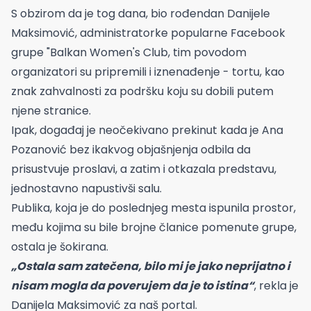
S obzirom da je tog dana, bio rođendan Danijele
Maksimović, administratorke popularne Facebook
grupe "Balkan Women's Club, tim povodom
organizatori su pripremili i iznenađenje - tortu, kao
znak zahvalnosti za podršku koju su dobili putem
njene stranice.
Ipak, događaj je neočekivano prekinut kada je Ana
Pozanović bez ikakvog objašnjenja odbila da
prisustvuje proslavi, a zatim i otkazala predstavu,
jednostavno napustivši salu.
Publika, koja je do poslednjeg mesta ispunila prostor,
među kojima su bile brojne članice pomenute grupe,
ostala je šokirana.
„Ostala sam zatečena, bilo mi je jako neprijatno i
nisam mogla da poverujem da je to istina“
, rekla je
Danijela Maksimović za naš portal.