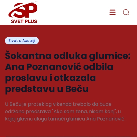
Život u Austriji
Šokantna odluka glumice:
Ana Poznanović odbila
proslavu i otkazala
predstavu u Beču
U Beču je proteklog vikenda trebalo da bude
održana predstava "Ako sam žena, nisam konj", u
kojoj glavnu ulogu tumači glumica Ana Poznanović.