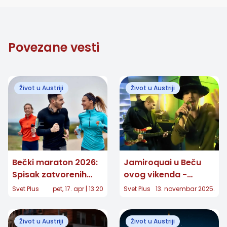
Povezane vesti
Život u Austriji
Život u Austriji
Bečki maraton 2026:
Jamiroquai u Beču
Spisak zatvorenih
ovog vikenda -
ulica i detaljan vodič
koncert, sajam knjiga
Svet Plus
pet, 17. apr | 13:20
Svet Plus
13. novembar 2025.
za kretanje kroz grad
i kulturna dešavanja
u Austriji
Život u Austriji
Život u Austriji