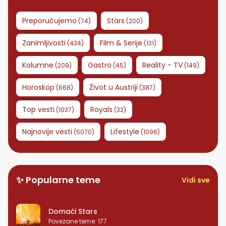
Preporučujemo
Stars
(
74
)
(
200
)
Zanimljivosti
Film & Serije
(
434
)
(
131
)
Kolumne
Gastro
Reality - TV
(
209
)
(
45
)
(
149
)
Horoskop
Život u Austriji
(
668
)
(
387
)
Top vesti
Royals
(
1037
)
(
32
)
Najnovije vesti
Lifestyle
(
5070
)
(
1096
)
✨ Popularne teme
Vidi sve
Domaći Stars
Povezane teme
:
177