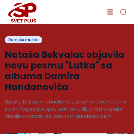
Domaća muzika
Nataša Bekvalac objavila
novu pesmu "Lutka" sa
albuma Damira
Handanovića
Nataša Bekvalac izbacila hit „Lutka“ sa albuma „Novi
zvuk“. Pogledajte spot snimljen u Njujorku i saznajte
detalje o saradnji sa Damirom Handanovićem!