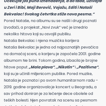
Očekujte još puno iznenađenja, a do tada, uživajte
u Zeri i Bibi, Maji Berović, Vojažu, Editi i Nataši
Bekvalac! Svakog četvrtka stiže nova pesma.“
Pored Nataše, na albumu su se našli i drugi poznati
izvođači, a projekat „Novi zvuk“ već je iznedrio
nekoliko hitova koji su osvojili publiku.
Nataša Bekvalac i njena muzička karijera
Nataša Bekvalac je jedna od najpoznatijih pevačica
na domaćoj sceni, a karijeru je započela 2001. godine
albumom Ne brini. Tokom godina, izbacila je brojne
hitove poput
„Mala plava“
,
„Nikotin“
i
„Pozitivna“
,
koji su je učinili miljenicom publike. Pored muzike,
Nataša je poznata i po svom humanitarnom radu –
2019. godine organizovala je koncert u Beogradu, a
sav prihod doniran je za lečenje dece obolele od
teških bolesti. Njen povratak na scenu sa pesmom