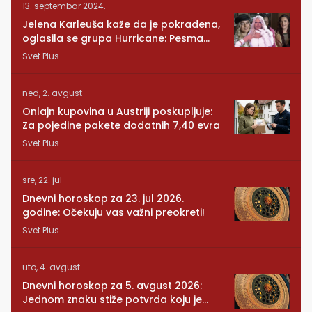
13. septembar 2024.
Jelena Karleuša kaže da je pokradena,
oglasila se grupa Hurricane: Pesma
RUNDE je naša!
Svet Plus
ned, 2. avgust
Onlajn kupovina u Austriji poskupljuje:
Za pojedine pakete dodatnih 7,40 evra
Svet Plus
sre, 22. jul
Dnevni horoskop za 23. jul 2026.
godine: Očekuju vas važni preokreti!
Svet Plus
uto, 4. avgust
Dnevni horoskop za 5. avgust 2026:
Jednom znaku stiže potvrda koju je