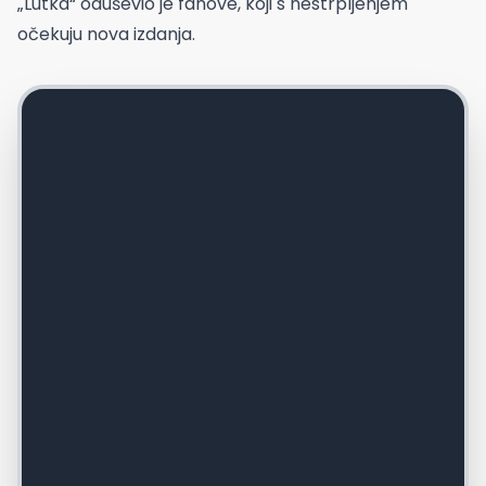
„Lutka“ oduševio je fanove, koji s nestrpljenjem
očekuju nova izdanja.