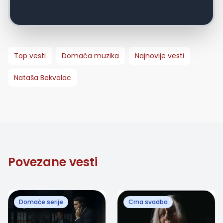
Top vesti
Domaća muzika
Najnovije vesti
Nataša Bekvalac
Povezane vesti
Domaće serije
Crna svadba