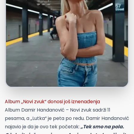
Album „Novi zvuk“ donosi još iznenađenja
Album Damir Handanović – Novi zvuk sadrži 11
pesama, a „Lutka“ je peta po redu. Damir Handanović
najavio je da je ovo tek početak:
„Tek smo na pola.