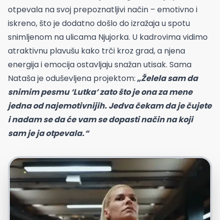
otpevala na svoj prepoznatljivi način – emotivno i
iskreno, što je dodatno došlo do izražaja u spotu
snimljenom na ulicama Njujorka. U kadrovima vidimo
atraktivnu plavušu kako trči kroz grad, a njena
energija i emocija ostavljaju snažan utisak. Sama
Nataša je oduševljena projektom:
„Želela sam da
snimim pesmu ‘Lutka’ zato što je ona za mene
jedna od najemotivnijih. Jedva čekam da je čujete
i nadam se da će vam se dopasti način na koji
sam je ja otpevala.“
Youtube/DH Music Novi Zvuk