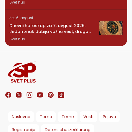
dugo čekao
Svet Plus
čet, 6. avgust
Dnevni horoskop za 7. avgust 2026:
Jedan znak dobija važnu vest, drugom
se vraća osoba iz prošlosti
Svet Plus
Naslovna
Tema
Teme
Vesti
Prijava
Registracija
Datenschutzerklärung