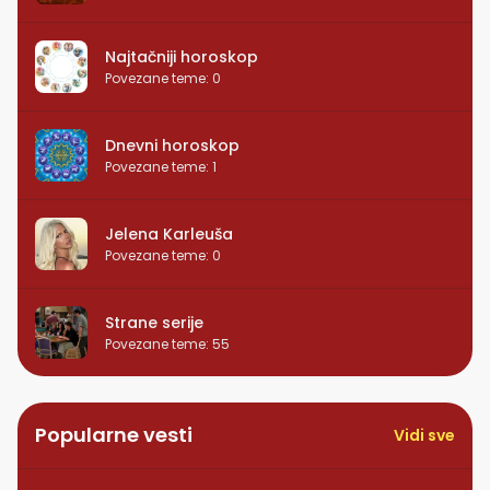
Najtačniji horoskop
Povezane teme
:
0
Dnevni horoskop
Povezane teme
:
1
Jelena Karleuša
Povezane teme
:
0
Strane serije
Povezane teme
:
55
Popularne vesti
Vidi sve