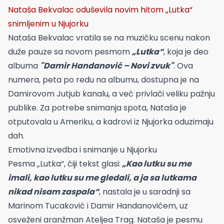
Nataša Bekvalac oduševila novim hitom „Lutka“
snimljenim u Njujorku
Nataša Bekvalac vratila se na muzičku scenu nakon
duže pauze sa novom pesmom
„Lutka“
, koja je deo
albuma
"Damir Handanović – Novi zvuk"
. Ova
numera, peta po redu na albumu, dostupna je na
Damirovom Jutjub kanalu, a već privlači veliku pažnju
publike. Za potrebe snimanja spota, Nataša je
otputovala u Ameriku, a kadrovi iz Njujorka oduzimaju
dah.
Emotivna izvedba i snimanje u Njujorku
Pesma „Lutka“, čiji tekst glasi:
„Kao lutku su me
imali, kao lutku su me gledali, a ja sa lutkama
nikad nisam zaspala“
, nastala je u saradnji sa
Marinom Tucaković i Damir Handanovićem, uz
osveženi aranžman Ateljea Trag. Nataša je pesmu