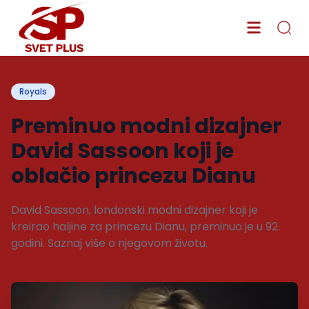
Royals
Preminuo modni dizajner
David Sassoon koji je
oblačio princezu Dianu
David Sassoon, londonski modni dizajner koji je
kreirao haljine za princezu Dianu, preminuo je u 92.
godini. Saznaj više o njegovom životu.