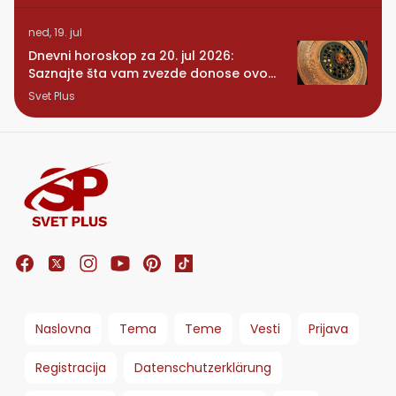
ned, 19. jul
Dnevni horoskop za 20. jul 2026:
Saznajte šta vam zvezde donose ovog
ponedeljka
Svet Plus
Naslovna
Tema
Teme
Vesti
Prijava
Registracija
Datenschutzerklärung