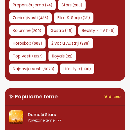
Preporučujemo
Stars
(
74
)
(
200
)
Zanimljivosti
Film & Serije
(
436
)
(
131
)
Kolumne
Gastro
Reality - TV
(
209
)
(
45
)
(
149
)
Horoskop
Život u Austriji
(
669
)
(
388
)
Top vesti
Royals
(
1037
)
(
32
)
Najnovije vesti
Lifestyle
(
5078
)
(
1100
)
✨ Popularne teme
Vidi sve
Domaći Stars
Povezane teme
:
177