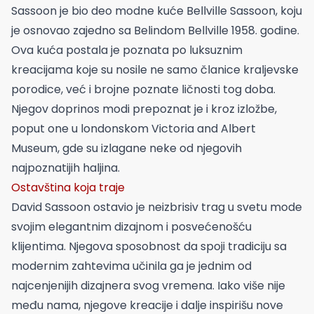
Sassoon je bio deo modne kuće Bellville Sassoon, koju
je osnovao zajedno sa Belindom Bellville 1958. godine.
Ova kuća postala je poznata po luksuznim
kreacijama koje su nosile ne samo članice kraljevske
porodice, već i brojne poznate ličnosti tog doba.
Njegov doprinos modi prepoznat je i kroz izložbe,
poput one u londonskom Victoria and Albert
Museum, gde su izlagane neke od njegovih
najpoznatijih haljina.
Ostavština koja traje
David Sassoon ostavio je neizbrisiv trag u svetu mode
svojim elegantnim dizajnom i posvećenošću
klijentima. Njegova sposobnost da spoji tradiciju sa
modernim zahtevima učinila ga je jednim od
najcenjenijih dizajnera svog vremena. Iako više nije
među nama, njegove kreacije i dalje inspirišu nove