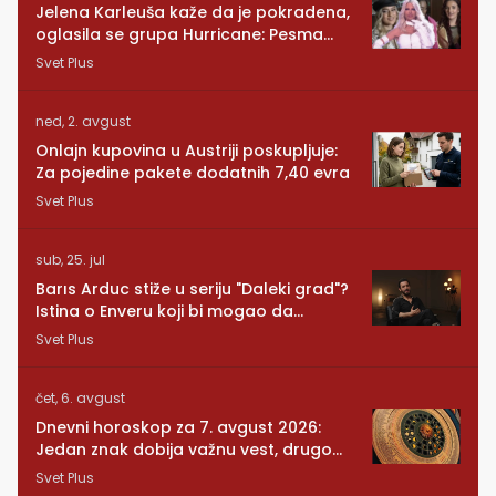
Jelena Karleuša kaže da je pokradena,
oglasila se grupa Hurricane: Pesma
RUNDE je naša!
Svet Plus
ned, 2. avgust
Onlajn kupovina u Austriji poskupljuje:
Za pojedine pakete dodatnih 7,40 evra
Svet Plus
sub, 25. jul
Barıs Arduc stiže u seriju "Daleki grad"?
Istina o Enveru koji bi mogao da
promeni sve
Svet Plus
čet, 6. avgust
Dnevni horoskop za 7. avgust 2026:
Jedan znak dobija važnu vest, drugom
se vraća osoba iz prošlosti
Svet Plus