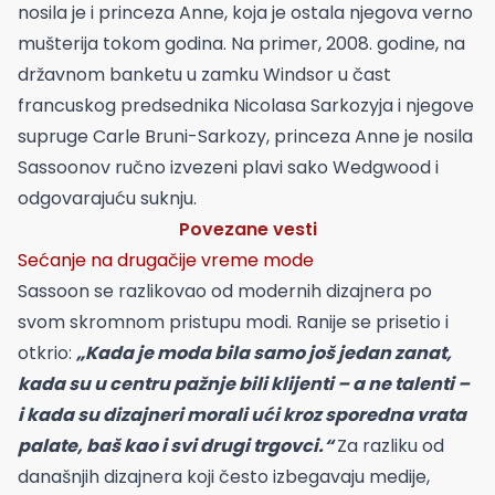
nosila je i princeza Anne, koja je ostala njegova verno
mušterija tokom godina. Na primer, 2008. godine, na
državnom banketu u zamku Windsor u čast
francuskog predsednika Nicolasa Sarkozyja i njegove
supruge Carle Bruni-Sarkozy, princeza Anne je nosila
Sassoonov ručno izvezeni plavi sako Wedgwood i
odgovarajuću suknju.
Povezane vesti
Sećanje na drugačije vreme mode
Sassoon se razlikovao od modernih dizajnera po
svom skromnom pristupu modi. Ranije se prisetio i
otkrio:
„Kada je moda bila samo još jedan zanat,
kada su u centru pažnje bili klijenti – a ne talenti –
i kada su dizajneri morali ući kroz sporedna vrata
palate, baš kao i svi drugi trgovci.“
Za razliku od
današnjih dizajnera koji često izbegavaju medije,