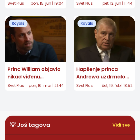
30 godina: Otkrivena
Bajrakitiyabha u 47.
Svet Plus
pon, 15. jun | 19:04
Svet Plus
pet, 12. jun | 11:44
njena neostvarena
godini
želja za sinove
Royals
Royals
Princ William objavio
Hapšenje princa
nikad viđenu
Andrewa uzdrmalo
fotografiju princeze
Britaniju - istraga u
Svet Plus
pon, 16. mar | 21:44
Svet Plus
čet, 19. feb | 13:52
Diane: Emotivna
toku
poruka povodom
Dana majki
💡 Još tagova
Vidi sve