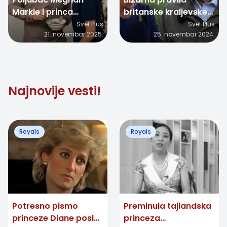
Markle i princa
britanske kraljevske
Harrya oduševio
porodice
Svet Plus
Svet Plus
21. novembar 2025.
25. novembar 2024.
gledaoce
Najnovije vesti!
Royals
Royals
Potresno pismo
Preminula tajlandska
princeze Diane posle
princeza