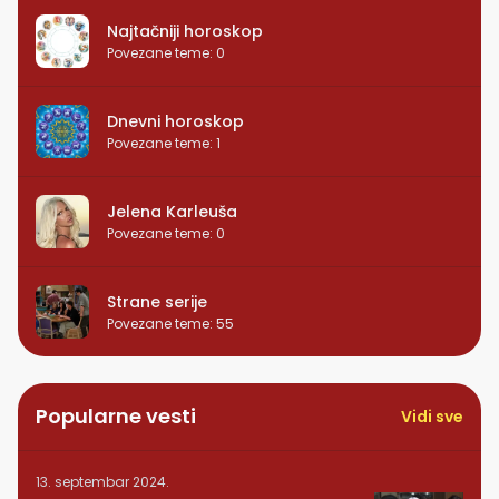
Najtačniji horoskop
Povezane teme
:
0
Dnevni horoskop
Povezane teme
:
1
Jelena Karleuša
Povezane teme
:
0
Strane serije
Povezane teme
:
55
Popularne vesti
Vidi sve
13. septembar 2024.