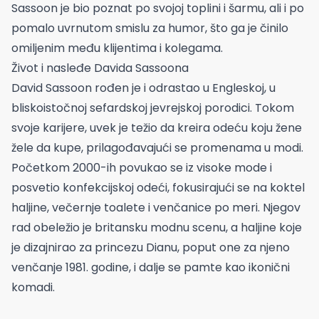
Sassoon je bio poznat po svojoj toplini i šarmu, ali i po
pomalo uvrnutom smislu za humor, što ga je činilo
omiljenim među klijentima i kolegama.
Život i nasleđe Davida Sassoona
David Sassoon rođen je i odrastao u Engleskoj, u
bliskoistočnoj sefardskoj jevrejskoj porodici. Tokom
svoje karijere, uvek je težio da kreira odeću koju žene
žele da kupe, prilagođavajući se promenama u modi.
Početkom 2000-ih povukao se iz visoke mode i
posvetio konfekcijskoj odeći, fokusirajući se na koktel
haljine, večernje toalete i venčanice po meri. Njegov
rad obeležio je britansku modnu scenu, a haljine koje
je dizajnirao za princezu Dianu, poput one za njeno
venčanje 1981. godine, i dalje se pamte kao ikonični
komadi.