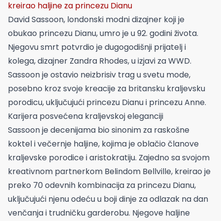
kreirao haljine za princezu Dianu
David Sassoon, londonski modni dizajner koji je
obukao princezu Dianu, umro je u 92. godini života.
Njegovu smrt potvrdio je dugogodišnji prijatelj i
kolega, dizajner Zandra Rhodes, u izjavi za WWD.
Sassoon je ostavio neizbrisiv trag u svetu mode,
posebno kroz svoje kreacije za britansku kraljevsku
porodicu, uključujući princezu Dianu i princezu Anne.
Karijera posvećena kraljevskoj eleganciji
Sassoon je decenijama bio sinonim za raskošne
koktel i večernje haljine, kojima je oblačio članove
kraljevske porodice i aristokratiju. Zajedno sa svojom
kreativnom partnerkom Belindom Bellville, kreirao je
preko 70 odevnih kombinacija za princezu Dianu,
uključujući njenu odeću u boji dinje za odlazak na dan
venčanja i trudničku garderobu. Njegove haljine