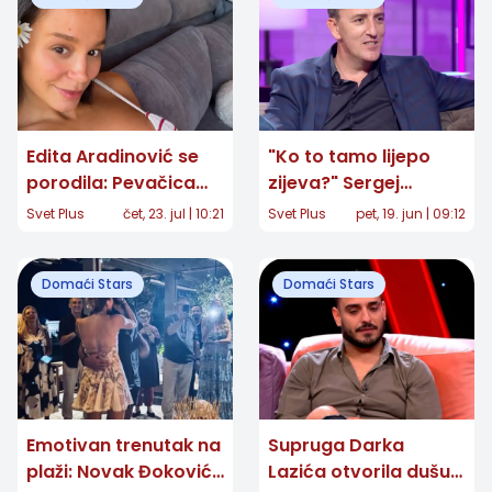
Edita Aradinović se
"Ko to tamo lijepo
porodila: Pevačica
zijeva?" Sergej
objavila prvu
Ćetković posle 40
Svet Plus
čet, 23. jul | 10:21
Svet Plus
pet, 19. jun | 09:12
fotografiju ćerke
godina otkrio snimak
koji je mnoge
Domaći Stars
Domaći Stars
raznežio
Emotivan trenutak na
Supruga Darka
plaži: Novak Đoković
Lazića otvorila dušu: