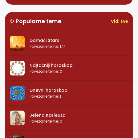
✨ Popularne teme
Vidi sve
Domaći Stars
Povezane teme
:
177
Najtačniji horoskop
Povezane teme
:
0
Dnevni horoskop
Povezane teme
:
1
Jelena Karleuša
Povezane teme
:
0