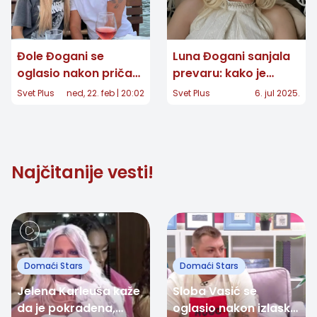
Đole Đogani se
Luna Đogani sanjala
oglasio nakon priča
prevaru: kako je
da se rastao od
reagovao Marko
Svet Plus
ned, 22. feb | 20:02
Svet Plus
6. jul 2025.
Vesne: "Prvi put
čujem, ne znam
kakve su to gluposti"
Najčitanije vesti!
Domaći Stars
Domaći Stars
Jelena Karleuša kaže
Sloba Vasić se
da je pokradena,
oglasio nakon izlaska