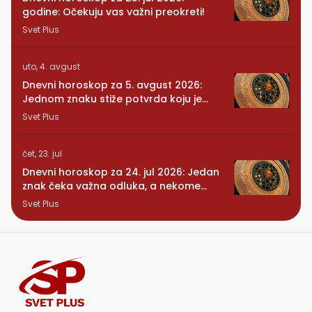
godine: Očekuju vas važni preokreti!
Svet Plus
uto, 4. avgust
Dnevni horoskop za 5. avgust 2026:
Jednom znaku stiže potvrda koju je
dugo čekao
Svet Plus
čet, 23. jul
Dnevni horoskop za 24. jul 2026: Jedan
znak čeka važna odluka, a nekome
stiže iznenađenje
Svet Plus