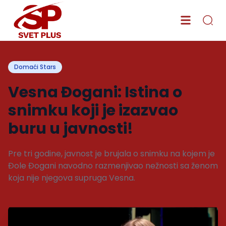
Domaći Stars
Vesna Đogani: Istina o
snimku koji je izazvao
buru u javnosti!
Pre tri godine, javnost je brujala o snimku na kojem je
Đole Đogani navodno razmenjivao nežnosti sa ženom
koja nije njegova supruga Vesna.