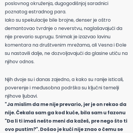
poslovnog okruženja, dugogodišnjoj saradnici
poznatog estradnog para.
Iako su spekulacije bile brojne, denser je oštro
demantovao tvrdnje o neverstvu, naglašavajući da
nije prevario suprugu. Snimak je izazvao lavinu
komentara na društvenim mrežama, ali Vesna i Đole
su nastavili dalje, ne dozvoljavajući da glasine utiču na
njihov odnos.
Njih dvoje su i danas zajedno, a kako su ranije isticali,
poverenje i međusobna podrška su ključni temelji
njihove ljubavi.
"Ja mislim da me nije prevario, jer je on rekao da
nije. Čekala sam ga kod kuće, bila sam u fazonu
"Da li ti imaš nešto meni da kažeš, pre nego što ti
ovo pustim?". Došao je kući nije znao o čemu se