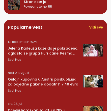
Strane serije
Povezane teme
:
55
Popularne vesti
Vidi sve
13. septembar 2024.
Jelena Karleuša kaže da je pokradena,
oglasila se grupa Hurricane: Pesma
RUNDE je naša!
Svet Plus
ned, 2. avgust
Onlajn kupovina u Austriji poskupljuje:
Za pojedine pakete dodatnih 7,40 evra
Svet Plus
sre, 22. jul
Dnevni horoskop za 23. jul 2026.