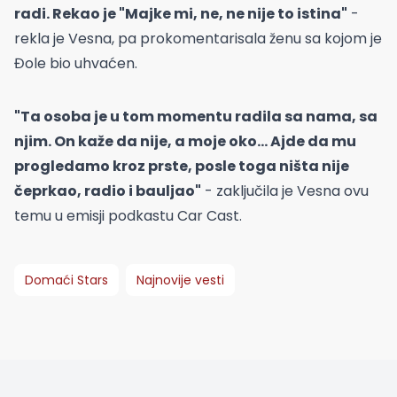
radi. Rekao je "Majke mi, ne, ne nije to istina"
-
rekla je Vesna, pa prokomentarisala ženu sa kojom je
Đole bio uhvaćen.
"Ta osoba je u tom momentu radila sa nama, sa
njim. On kaže da nije, a moje oko... Ajde da mu
progledamo kroz prste, posle toga ništa nije
čeprkao, radio i bauljao"
- zaključila je Vesna ovu
temu u emisji podkastu Car Cast.
Domaći Stars
Najnovije vesti