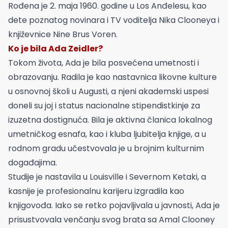
Rođena je 2. maja 1960. godine u Los Anđelesu, kao
dete poznatog novinara i TV voditelja Nika Clooneya i
književnice Nine Brus Voren.
Ko je bila Ada Zeidler?
Tokom života, Ada je bila posvećena umetnosti i
obrazovanju. Radila je kao nastavnica likovne kulture
u osnovnoj školi u Augusti, a njeni akademski uspesi
doneli su joj i status nacionalne stipendistkinje za
izuzetna dostignuća. Bila je aktivna članica lokalnog
umetničkog esnafa, kao i kluba ljubitelja knjige, a u
rodnom gradu učestvovala je u brojnim kulturnim
događajima.
Studije je nastavila u Louisville i Severnom Ketaki, a
kasnije je profesionalnu karijeru izgradila kao
knjigovođa. Iako se retko pojavljivala u javnosti, Ada je
prisustvovala venčanju svog brata sa Amal Clooney