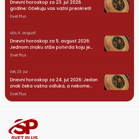
Dnevni horoskop za 23. jul 2026.
godine: Očekuju vas važni preokreti!
Svet Plus
uto, 4. avgust
Dnevni horoskop za 5. avgust 2026:
Jednom znaku stiže potvrda koju je
dugo čekao
Svet Plus
čet, 23. jul
Dnevni horoskop za 24. jul 2026: Jedan
znak čeka važna odluka, a nekome
stiže iznenađenje
Svet Plus