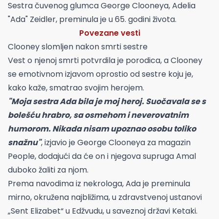
Sestra čuvenog glumca George Clooneya, Adelia
"Ada" Zeidler, preminula je u 65. godini života.
Povezane vesti
Clooney slomljen nakon smrti sestre
Vest o njenoj smrti potvrdila je porodica, a Clooney
se emotivnom izjavom oprostio od sestre koju je,
kako kaže, smatrao svojim herojem.
"Moja sestra Ada bila je moj heroj. Suočavala se s
bolešću hrabro, sa osmehom i neverovatnim
humorom. Nikada nisam upoznao osobu toliko
snažnu"
, izjavio je George Clooneya za magazin
People, dodajući da će on i njegova supruga Amal
duboko žaliti za njom.
Prema navodima iz nekrologa, Ada je preminula
mirno, okružena najbližima, u zdravstvenoj ustanovi
„Sent Elizabet“ u Edžvudu, u saveznoj državi Ketaki.