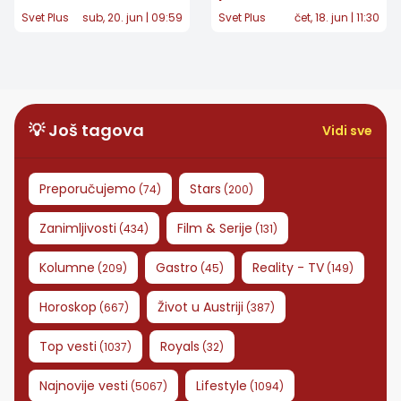
čeka treće dete,
Potez koji je
Svet Plus
sub, 20. jun | 09:59
Svet Plus
čet, 18. jun | 11:30
video na Instagramu
razbesneo fanove,
otkrio srećne vesti
stručnjaci mu poručili
da prestane da
koristi porodično
prezime
💡 Još tagova
Vidi sve
Preporučujemo
Stars
(
74
)
(
200
)
Zanimljivosti
Film & Serije
(
434
)
(
131
)
Kolumne
Gastro
Reality - TV
(
209
)
(
45
)
(
149
)
Horoskop
Život u Austriji
(
667
)
(
387
)
Top vesti
Royals
(
1037
)
(
32
)
Najnovije vesti
Lifestyle
(
5067
)
(
1094
)