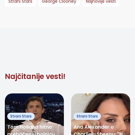
Strani Stars
George Clooney
Najnovije vesti
Najčitanije vesti!
Strani Stars
Strani Stars
Tom Holland hitno
Ana Alexander o
prebačen u bolnicu
Charlieju Sheenu: "Na