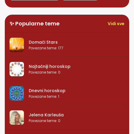
✨ Popularne teme
Vidi sve
Domaći Stars
Povezane teme
:
177
Najtačniji horoskop
Povezane teme
:
0
Dnevni horoskop
Povezane teme
:
1
Jelena Karleuša
Povezane teme
:
0