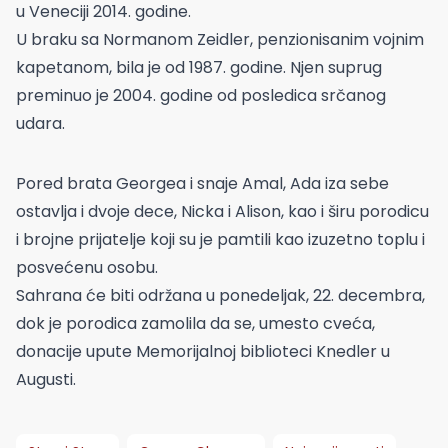
u Veneciji 2014. godine.
U braku sa Normanom Zeidler, penzionisanim vojnim
kapetanom, bila je od 1987. godine. Njen suprug
preminuo je 2004. godine od posledica srčanog
udara.
Pored brata Georgea i snaje Amal, Ada iza sebe
ostavlja i dvoje dece, Nicka i Alison, kao i širu porodicu
i brojne prijatelje koji su je pamtili kao izuzetno toplu i
posvećenu osobu.
Sahrana će biti održana u ponedeljak, 22. decembra,
dok je porodica zamolila da se, umesto cveća,
donacije upute Memorijalnoj biblioteci Knedler u
Augusti.