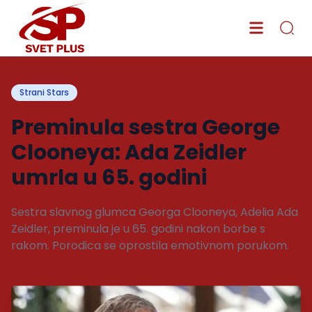
Strani Stars
Preminula sestra George
Clooneya: Ada Zeidler
umrla u 65. godini
Sestra slavnog glumca Georga Clooneya, Adelia Ada
Zeidler, preminula je u 65. godini nakon borbe s
rakom. Porodica se oprostila emotivnom porukom.