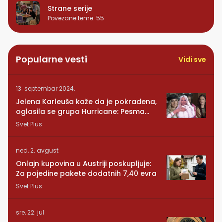
Strane serije
Povezane teme
:
55
Popularne vesti
Vidi sve
13. septembar 2024.
Jelena Karleuša kaže da je pokradena,
oglasila se grupa Hurricane: Pesma
RUNDE je naša!
Svet Plus
ned, 2. avgust
Onlajn kupovina u Austriji poskupljuje:
Za pojedine pakete dodatnih 7,40 evra
Svet Plus
sre, 22. jul