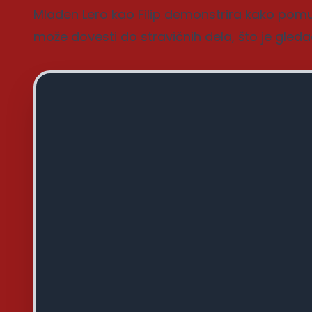
Mladen Lero kao Filip demonstrira kako pomuće
može dovesti do stravičnih dela, što je gled