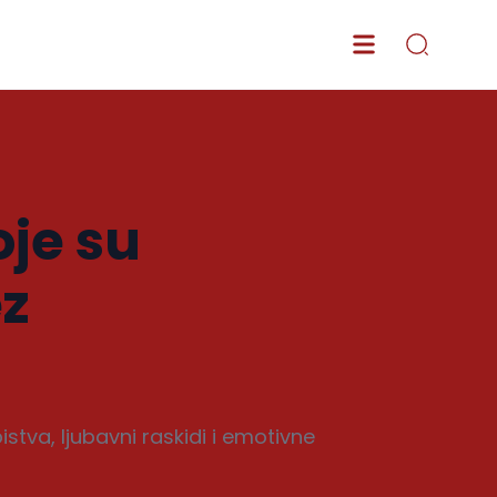
oje su
ez
tva, ljubavni raskidi i emotivne