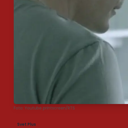
Foto: Youtube printscreen/RTS
Svet Plus