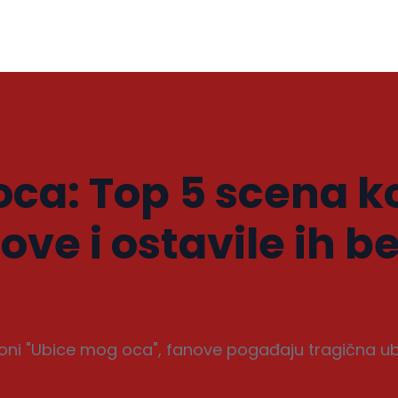
ca: Top 5 scena k
ove i ostavile ih b
ni "Ubice mog oca", fanove pogađaju tragična ubis