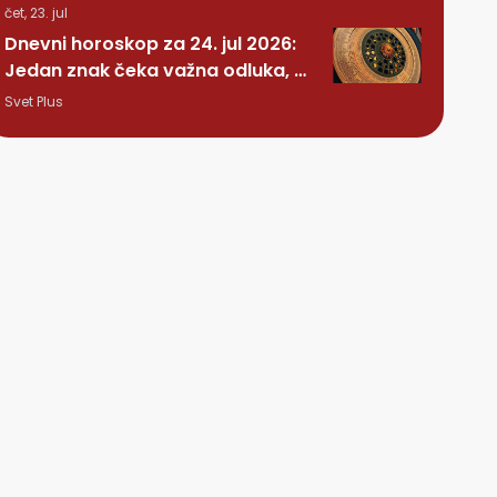
čet, 23. jul
Dnevni horoskop za 24. jul 2026:
Jedan znak čeka važna odluka, a
nekome stiže iznenađenje
Svet Plus