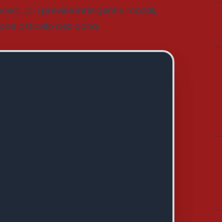
ni, ali i previše inteligentni mozak,
aoce ostavilo bez daha.