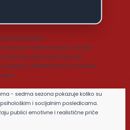
matične posledice
st od kocke može biti opasna. Slaven
ć) prikazuju kako ljudi mogu biti
kada upadnu u kandže kocke. Ove scene
odice.
ama - sedma sezona pokazuje koliko su
 psihološkim i socijalnim posledicama.
ju publici emotivne i realistične priče