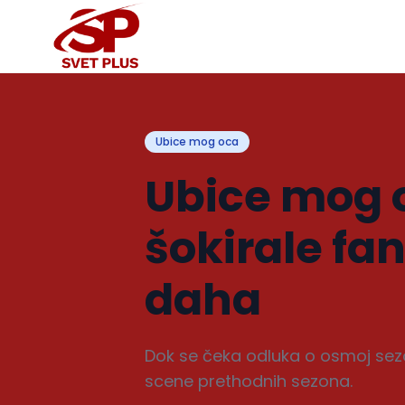
Ubice mog oca
Ubice mog o
šokirale fan
daha
Dok se čeka odluka o osmoj sezo
scene prethodnih sezona.