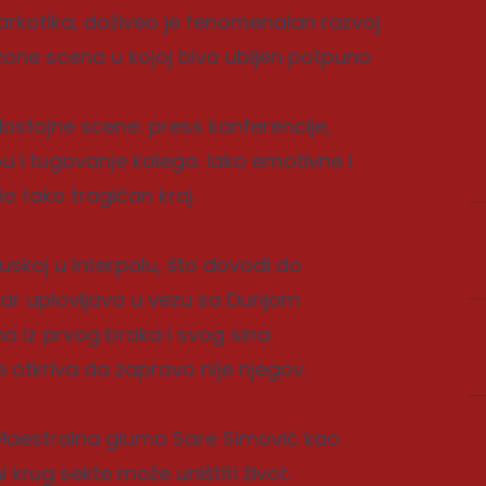
arkotika, doživeo je fenomenalan razvoj
zone scena u kojoj biva ubijen potpuno
odostojne scene: press konferencije,
u i tugovanje kolega. Iako emotivne i
o tako tragičan kraj.
skoj u Interpolu, što dovodi do
ar uplovljava u vezu sa Dunjom
na iz prvog braka i svog sina
 otkriva da zapravo nije njegov.
 Maestralna gluma Sare Simović kao
krug sekte može uništiti život.