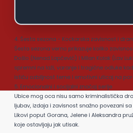
4. Šesta sezona - Kockarska zavisnost i dra
Šesta sezona verno prikazuje koliko zavisno
Došlo (Nenad Lapčević) i Milan Kolak (Lav Luki
spremni na laži, varanje i tragične odluke 
ističu ozbiljnost teme i emotivni uticaj na por
5. Emocionalni i socijalni značaj serije
Ubice mog oca nisu samo kriminalistička dr
ljubav, izdaja i zavisnost snažno povezani sa
Likovi poput Gorana, Jelene i Aleksandra pruža
koje ostavljaju jak utisak.