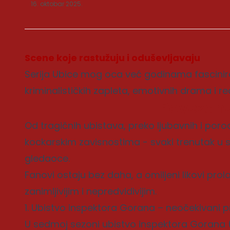
16. oktobar 2025.
Scene koje rastužuju i oduševljavaju
Serija Ubice mog oca već godinama fascinir
kriminalističkih zapleta, emotivnih drama i r
Povezane
Od tragičnih ubistava, preko ljubavnih i poro
kockarskim zavisnostima - svaki trenutak u ser
gledaoce.
Fanovi ostaju bez daha, a omiljeni likovi prola
zanimljivijim i nepredvidivijim.
1. Ubistvo inspektora Gorana – neočekivani p
U sedmoj sezoni ubistvo inspektora Gorana (M