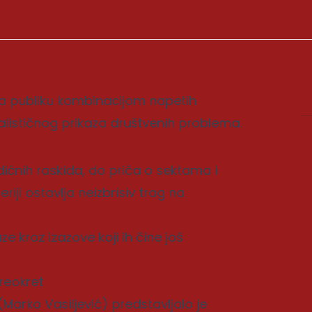
a publiku kombinacijom napetih
ealističnog prikaza društvenih problema.
 vesti
dičnih raskida, do priča o sektama i
iji ostavlja neizbrisiv trag na
ze kroz izazove koji ih čine još
reokret
arko Vasiljević) predstavljalo je