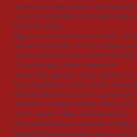
najveće iznenađenje. Goran, sada načelnik n
– prvo kroz romantični odnos, a pred kraj se
je šokirala publiku.
Njegova smrt prikazana je kroz dirljive i ver
sahranu uz prisustvo ministra, počasnu paljb
snažne, fanovi smatraju da Goran nije zasluži
2. Konačni raskid Jelene i Aleksandra
Jelena (Nina Janković) dobija posao u Francu
konačnog raskida sa Aleksandrom. Aleksand
(Sloboda Mićalović), sa kojom gaji njenog si
Aleksandra, za kog se na kraju sedme sezone
3. Peta sezona - Sekte i psihološki izazovi
Peta sezona prikazuje scene članova sekte.
Dajane Nikolić pokazuje kako upad u začarani 