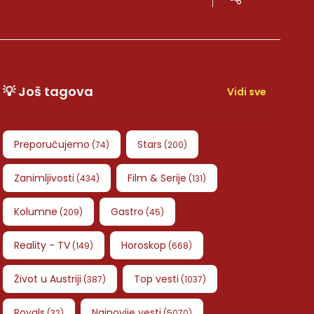
💡 Još tagova
Vidi sve
Preporučujemo
Stars
(
74
)
(
200
)
Zanimljivosti
Film & Serije
(
434
)
(
131
)
Kolumne
Gastro
(
209
)
(
45
)
Reality - TV
Horoskop
(
149
)
(
668
)
Život u Austriji
Top vesti
(
387
)
(
1037
)
Royals
Najnovije vesti
(
32
)
(
5070
)