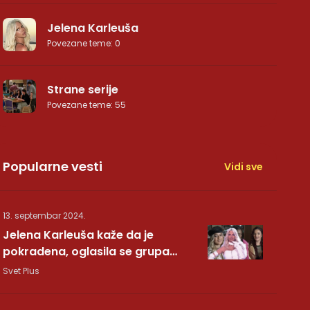
Jelena Karleuša
Povezane teme
:
0
Strane serije
Povezane teme
:
55
Popularne vesti
Vidi sve
13. septembar 2024.
Jelena Karleuša kaže da je
pokradena, oglasila se grupa
Hurricane: Pesma RUNDE je naša!
Svet Plus