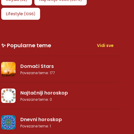
Lifestyle
(
1096
)
✨ Popularne teme
Vidi sve
Domaći Stars
Povezane teme
:
177
Najtačniji horoskop
Povezane teme
:
0
Dnevni horoskop
Povezane teme
:
1