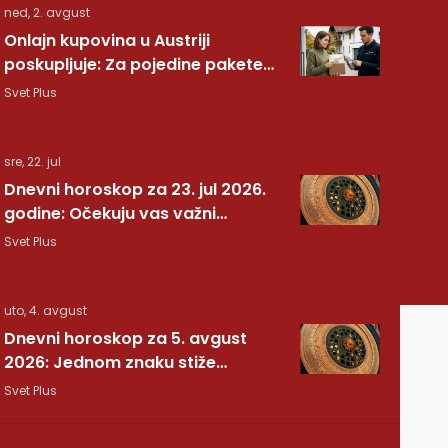
ned, 2. avgust
Onlajn kupovina u Austriji
poskupljuje: Za pojedine pakete
dodatnih 7,40 evra
Svet Plus
sre, 22. jul
Dnevni horoskop za 23. jul 2026.
godine: Očekuju vas važni
preokreti!
Svet Plus
uto, 4. avgust
Dnevni horoskop za 5. avgust
2026: Jednom znaku stiže
potvrda koju je dugo čekao
Svet Plus