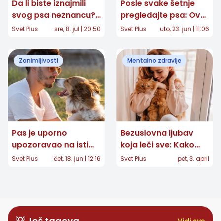
Da li biste iznajmili
Posle svake šetnje
svog psa neznancu?
pregledajte psa: Ova
Kontroverzna
skrivena opasnost
Svet Plus
sre, 8. jul | 20:50
Svet Plus
uto, 23. jun | 11:06
aplikacija šokirala
vreba iz trave tokom
ljubitelje životinja
leta
Zanimljivosti
Mentalno zdravlje
Pas je uporno
Bezuslovna ljubav
upozoravao na isti
koja leči sve: Kako
deo tela nepoznatog
kućni ljubimci čuvaju
Svet Plus
čet, 18. jun | 12:16
Svet Plus
pet, 3. april
čoveka: Nekoliko reči
naše srce i mentalno
njegove vlasnice
zdravlje
spasilo mu je život
💡 Još tagova