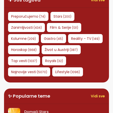
Vidi sve
Preporučujemo
Stars
(
74
)
(
200
)
Zanimljivosti
Film & Serije
(
434
)
(
131
)
Kolumne
Gastro
Reality - TV
(
209
)
(
45
)
(
149
)
Horoskop
Život u Austriji
(
668
)
(
387
)
Top vesti
Royals
(
1037
)
(
32
)
Najnovije vesti
Lifestyle
(
5070
)
(
1096
)
✨ Popularne teme
Vidi sve
Domaći Stars