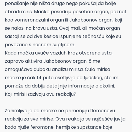
ponašanje nije ništa drugo nego pokušaj da bolje
obradi miris. Mačke poseduju poseban organ, poznat
kao vomeronazalni organ ili Jakobsonov organ, koji
se nalazi na krovu usta. Ovaj mali, ali moćan organ
sastoji se od dve kesice ispunjene tečnošću koje su
povezane s nosnom šupljinom.
Kada mačka uvuče vazduh kroz otvorena usta,
zapravo aktivira Jakobsonov organ, čime
omogućava duboku analizu mirisa. Čulo mirisa
mačke je čak 14 puta osetljivije od ljudskog, što im
pomaže da dobiju detaljnije informacije o okolini.
Koji mirisi izazivaju ovu reakciju?
Zanimljivo je da mačke ne primenjuju flemenovu
reakciju za sve mirise. Ova reakcija se najčešće javlja
kada njuše feromone, hemijske supstance koje