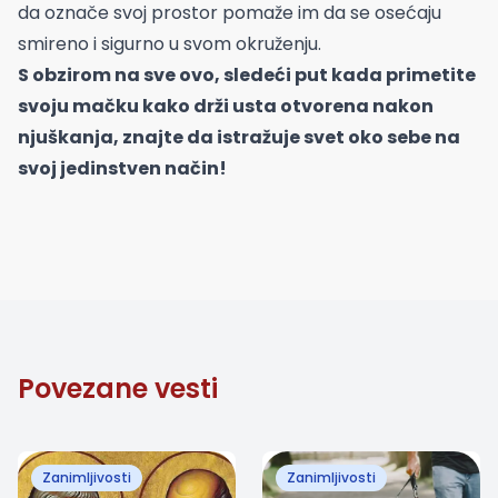
da označe svoj prostor pomaže im da se osećaju
smireno i sigurno u svom okruženju.
S obzirom na sve ovo, sledeći put kada primetite
svoju mačku kako drži usta otvorena nakon
njuškanja, znajte da istražuje svet oko sebe na
svoj jedinstven način!
Povezane vesti
Zanimljivosti
Zanimljivosti