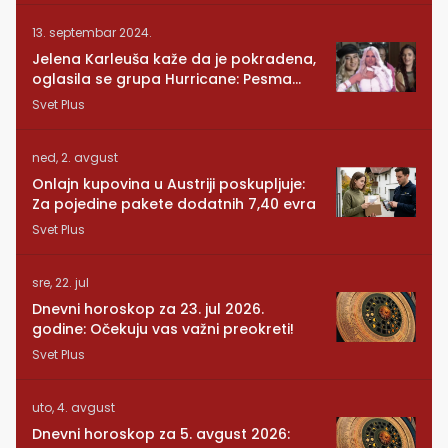
13. septembar 2024.
Jelena Karleuša kaže da je pokradena,
oglasila se grupa Hurricane: Pesma
RUNDE je naša!
Svet Plus
ned, 2. avgust
Onlajn kupovina u Austriji poskupljuje:
Za pojedine pakete dodatnih 7,40 evra
Svet Plus
sre, 22. jul
Dnevni horoskop za 23. jul 2026.
godine: Očekuju vas važni preokreti!
Svet Plus
uto, 4. avgust
Dnevni horoskop za 5. avgust 2026: