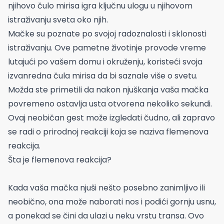
njihovo čulo mirisa igra ključnu ulogu u njihovom
istraživanju sveta oko njih.
Mačke su poznate po svojoj radoznalosti i sklonosti
istraživanju. Ove pametne životinje provode vreme
lutajući po vašem domu i okruženju, koristeći svoja
izvanredna čula mirisa da bi saznale više o svetu.
Možda ste primetili da nakon njuškanja vaša mačka
povremeno ostavlja usta otvorena nekoliko sekundi.
Ovaj neobičan gest može izgledati čudno, ali zapravo
se radi o prirodnoj reakciji koja se naziva flemenova
reakcija.
Šta je flemenova reakcija?
Kada vaša mačka njuši nešto posebno zanimljivo ili
neobično, ona može naborati nos i podići gornju usnu,
a ponekad se čini da ulazi u neku vrstu transa. Ovo