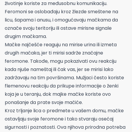
životinje koriste za međusobnu komunikaciju.
Feromoni se oslobađaju kroz žlezde smeštene na
licu, šapama i anusu, i omogućavaju mačkama da
označe svoju teritoriju ili ostave mirisne signale
drugim mačkama.
Mačke najčešće reaguju na mirise urina ili izmeta
drugih mačaka, jer ti mirisi sadrže značajne
feromone. Takođe, mogu pokazivati ovu reakciju
kada njuše nameštaj ili čak vas, jer se mirisi lako
zadržavaju na tim površinama. Mužjaci često koriste
flemenovu reakciju da prikupe informacije o ženki
koja je u teranju, dok majke mačke koriste ovo
ponašanje da prate svoje mačiće.
Kroz trljanje lica o predmete u vašem domu, mačke
ostavljaju svoje feromone i tako stvaraju osećaj
sigurnosti i poznatosti. Ova njihova prirodna potreba