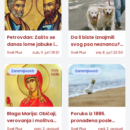
Petrovdan: Zašto se
Da li biste iznajmili
danas lome jabuke i
svog psa neznancu?
šta nam proriče cvet
Kontroverzna
Svet Plus
sub, 11. jul | 18:51
Svet Plus
sre, 8. jul | 20:50
petrovac?
aplikacija šokirala
ljubitelje životinja
Zanimljivosti
Zanimljivosti
Blaga Marija: Običaji,
Poruka iz 1886.
verovanja i molitva
pronađena posle
velike zaštitnice žena
skoro 132 godine:
Svet Plus
pon, 3. avgust
Svet Plus
ned, 2. avgust