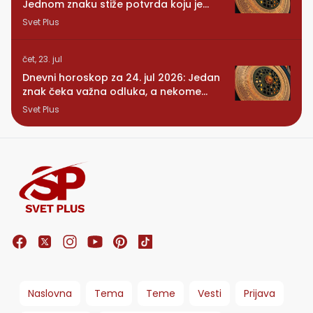
Jednom znaku stiže potvrda koju je
dugo čekao
Svet Plus
čet, 23. jul
Dnevni horoskop za 24. jul 2026: Jedan
znak čeka važna odluka, a nekome
stiže iznenađenje
Svet Plus
Naslovna
Tema
Teme
Vesti
Prijava