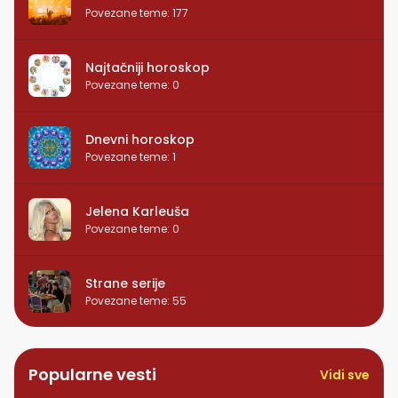
Povezane teme
:
177
Najtačniji horoskop
Povezane teme
:
0
Dnevni horoskop
Povezane teme
:
1
Jelena Karleuša
Povezane teme
:
0
Strane serije
Povezane teme
:
55
Popularne vesti
Vidi sve