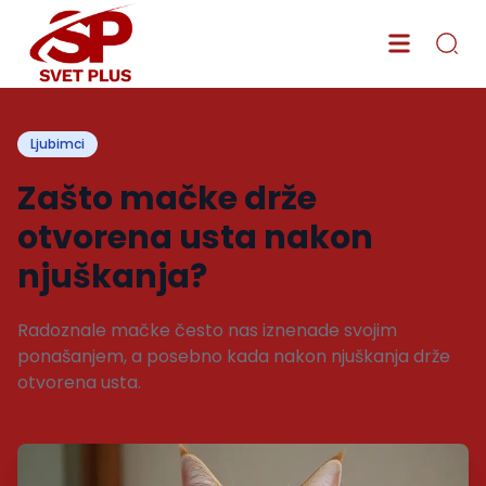
Ljubimci
Zašto mačke drže
otvorena usta nakon
njuškanja?
Radoznale mačke često nas iznenade svojim
ponašanjem, a posebno kada nakon njuškanja drže
otvorena usta.