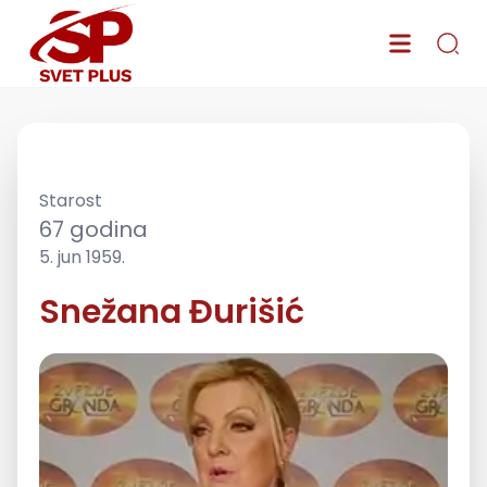
Starost
67
godina
5. jun 1959.
Snežana Đurišić