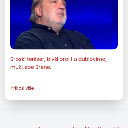
Srpski teniser, bivši broj 1 u dublovima,
muž Lepe Brene.
Slobodan Boba Živojinović - Biografija
Prikaži više
Slobodan Boba Živojinović je bivši
jugoslovenski i srpski teniser, jedan od
najuspešnijih dubl igrača iz Srbije. Zajedno
sa Nenadom Zimonjićem, jedini je teniser