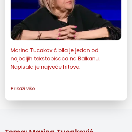
Marina Tucaković bila je jedan od
najboljih tekstopisaca na Balkanu.
Napisala je najveće hitove.
Biografija
Prikaži više
Marina Tucaković je završila Šestu
beogradsku gimnaziju i Ekonomski
fakultet Univerziteta u Beogradu. Iako je
bila obrazovana u oblasti ekonomije,