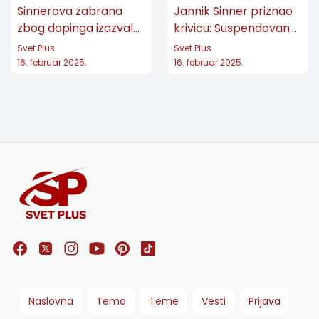
Sinnerova zabrana
Jannik Sinner priznao
zbog dopinga izazvala
krivicu: Suspendovan
HAOS u teniskom
na tri meseca!
Svet Plus
Svet Plus
svetu: Oglasio se i
16. februar 2025.
16. februar 2025.
Novak Đoković!
Naslovna
Tema
Teme
Vesti
Prijava