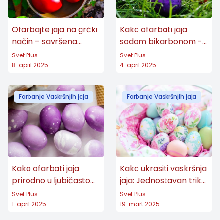
Ofarbajte jaja na grčki
Kako ofarbati jaja
način – savršena
sodom bikarbonom -
crvena boja!
živopisne boje!
Svet Plus
Svet Plus
8. april 2025.
4. april 2025.
Farbanje Vaskršnjih jaja
Farbanje Vaskršnjih jaja
Kako ofarbati jaja
Kako ukrasiti vaskršnja
prirodno u ljubičasto
jaja: Jednostavan trik
sa šljokicama!
za elegantan izgled!
Svet Plus
Svet Plus
1. april 2025.
19. mart 2025.