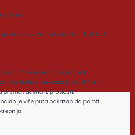
 sećanju:
vori o važnosti zahvalnosti i ljudi koji
 dečaka sa Madeire do jednog od
golova, trofeja i rekorda, javnost često
prema ljudima iz prošlosti.
Ronaldo je više puta pokazao da pamti
trebnija.