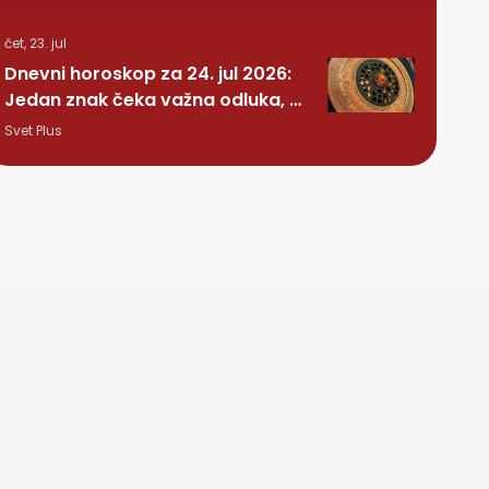
čet, 23. jul
Dnevni horoskop za 24. jul 2026:
Jedan znak čeka važna odluka, a
nekome stiže iznenađenje
Svet Plus