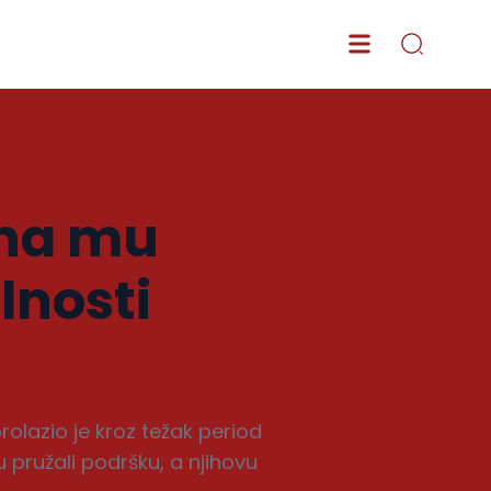
ona mu
lnosti
rolazio je kroz težak period
pružali podršku, a njihovu