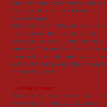
Osim priče o ženi iz Mekdonaldsa, često se pomi
Fantrau, osoba za koju Ronaldo tvrdi da je 
fudbalskom putu.
Prema Ronaldovim rečima, njih dvojica su kao 
mesto u akademiji Sportinga iz Lisabona.
Ronaldo je ispričao da su skauti Sportinga tra
na utakmici. Tokom meča, nakon nekoliko va
dodao loptu iz koje je Ronaldo postigao pogo
Kasnije je Ronaldo svom prijatelju odao pri
zaboraviti taj trenutak.
Povezane
"Ti si bolji od mene“
Prema priči koja se godinama prenosi u med
Alberta zašto mu je dodao loptu u situaciji