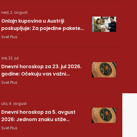
ned, 2. avgust
Onlajn kupovina u Austriji
poskupljuje: Za pojedine pakete
dodatnih 7,40 evra
Svet Plus
sre, 22. jul
Dnevni horoskop za 23. jul 2026.
godine: Očekuju vas važni
preokreti!
Svet Plus
uto, 4. avgust
Dnevni horoskop za 5. avgust
2026: Jednom znaku stiže
potvrda koju je dugo čekao
Svet Plus