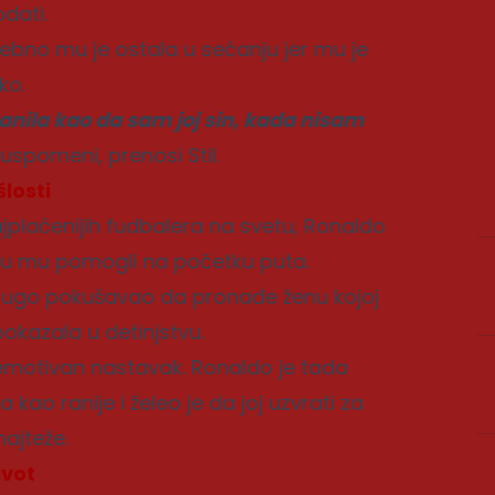
dati.
ebno mu je ostala u sećanju jer mu je
ko.
hranila kao da sam joj sin, kada nisam
 uspomeni, prenosi Stil.
losti
jplaćenijih fudbalera na svetu, Ronaldo
i su mu pomogli na početku puta.
 dugo pokušavao da pronađe ženu kojoj
pokazala u detinjstvu.
 emotivan nastavak. Ronaldo je tada
kao ranije i želeo je da joj uzvrati za
ajteže.
ivot