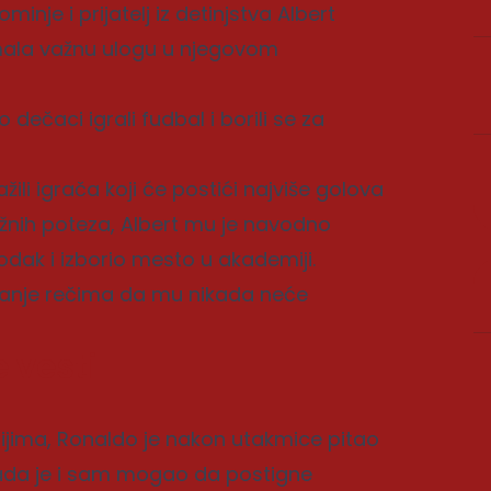
nje i prijatelj iz detinjstva Albert
imala važnu ulogu u njegovom
dečaci igrali fudbal i borili se za
žili igrača koji će postići najviše golova
žnih poteza, Albert mu je navodno
dak i izborio mesto u akademiji.
znanje rečima da mu nikada neće
 vesti
ijima, Ronaldo je nakon utakmice pitao
 kada je i sam mogao da postigne