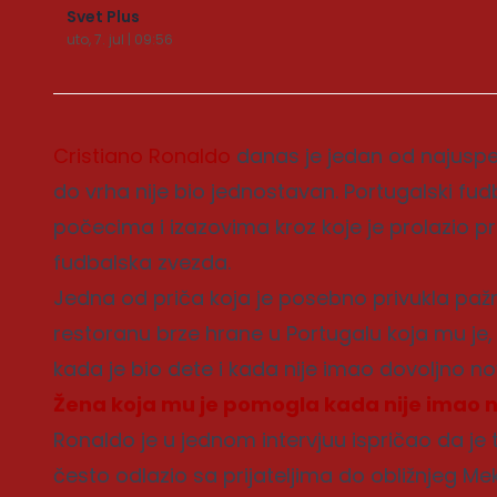
Svet Plus
uto, 7. jul | 09:56
Cristiano Ronaldo
danas je jedan od najuspešn
do vrha nije bio jednostavan. Portugalski fu
počecima i izazovima kroz koje je prolazio p
fudbalska zvezda.
Jedna od priča koja je posebno privukla pažn
restoranu brze hrane u Portugalu koja mu j
kada je bio dete i kada nije imao dovoljno n
Žena koja mu je pomogla kada nije imao n
Ronaldo je u jednom intervjuu ispričao da je
često odlazio sa prijateljima do obližnjeg 