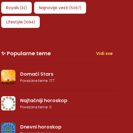
Royals
Najnovije vesti
(
32
)
(
5067
)
Lifestyle
(
1094
)
✨ Popularne teme
Vidi sve
Domaći Stars
Povezane teme
:
177
Najtačniji horoskop
Povezane teme
:
0
Dnevni horoskop