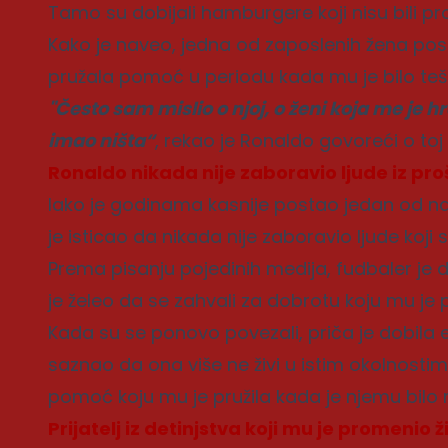
Tamo su dobijali hamburgere koji nisu bili pro
Kako je naveo, jedna od zaposlenih žena pos
pružala pomoć u periodu kada mu je bilo teš
"Često sam mislio o njoj, o ženi koja me je 
imao ništa“
, rekao je Ronaldo govoreći o toj
Ronaldo nikada nije zaboravio ljude iz proš
Iako je godinama kasnije postao jedan od na
je isticao da nikada nije zaboravio ljude koj
Prema pisanju pojedinih medija, fudbaler je
je želeo da se zahvali za dobrotu koju mu je 
Kada su se ponovo povezali, priča je dobila
saznao da ona više ne živi u istim okolnostima 
pomoć koju mu je pružila kada je njemu bilo n
Prijatelj iz detinjstva koji mu je promenio ž