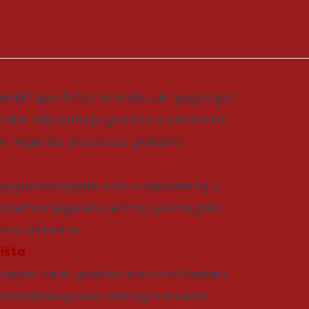
ijih sportista na svetu, ali njegov put
dbaler više puta je govorio o skromnim
re nego što je postao globalna
ju javnosti jeste ona o zaposlenoj u
e, prema njegovim rečima, pomagala
ovca za hranu.
išta
 tokom ranih godina života na Madeiri
Mekdonaldsa posle radnog vremena.