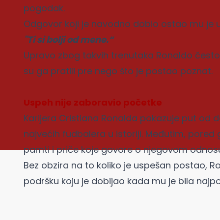
pogodak.
Odgovor koji je navodno dobio ostao mu je u
"Ti si bolji od mene.“
Upravo zbog takvih trenutaka Ronaldo često go
su ga pratili pre nego što je postao poznat.
Uspeh nije zaboravio početke
Karijera Cristiana Ronalda pokazuje put od
najvećih fudbalera u istoriji. Međutim, pored 
pamti i priče koje govore o njegovom odnosu 
Bez obzira na to koliko je uspešan postao, 
podršku koju je dobijao kada mu je bila najpo