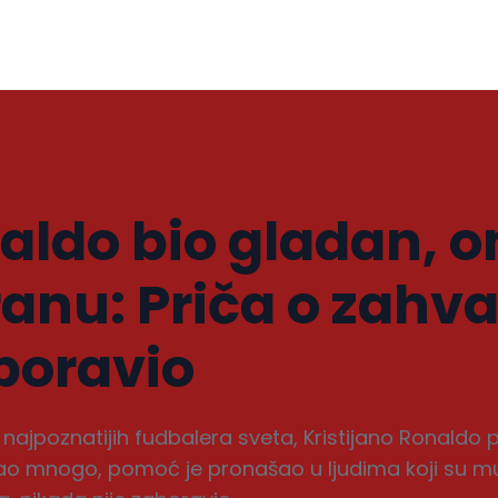
aldo bio gladan, 
ranu: Priča o zahva
aboravio
najpoznatijih fudbalera sveta, Kristijano Ronaldo p
mao mnogo, pomoć je pronašao u ljudima koji su mu 