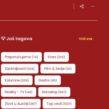
💡 Još tagova
Vidi sve
Preporučujemo
Stars
(
74
)
(
200
)
Zanimljivosti
Film & Serije
(
434
)
(
131
)
Kolumne
Gastro
(
209
)
(
45
)
Reality - TV
Horoskop
(
149
)
(
667
)
Život u Austriji
Top vesti
(
387
)
(
1037
)