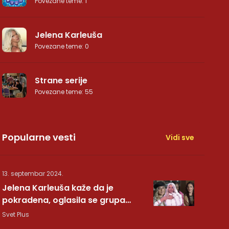
Povezane teme
:
1
Jelena Karleuša
Povezane teme
:
0
Strane serije
Povezane teme
:
55
Popularne vesti
Vidi sve
13. septembar 2024.
Jelena Karleuša kaže da je
pokradena, oglasila se grupa
Hurricane: Pesma RUNDE je naša!
Svet Plus