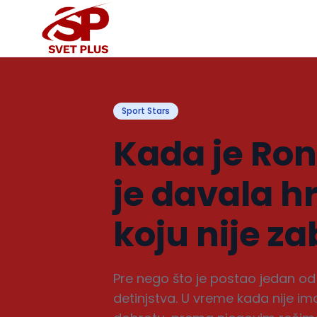
Sport Stars
Kada je Ron
je davala h
koju nije z
Pre nego što je postao jedan od 
detinjstva. U vreme kada nije i