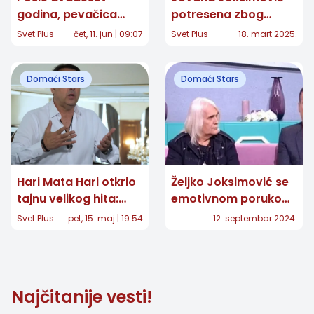
godina, pevačica
potresena zbog
otkrila sve o svom
gubitka: "Tvoje srce
Svet Plus
čet, 11. jun | 09:07
Svet Plus
18. mart 2025.
odnosu sa Željkom
je izdržalo toliko
Joksimovićem
nepravde..."
Domaći Stars
Domaći Stars
Hari Mata Hari otkrio
Željko Joksimović se
tajnu velikog hita:
emotivnom porukom
„Miljacka“ Halida
oprostio od Bore
Svet Plus
pet, 15. maj | 19:54
12. septembar 2024.
Bešlića bila je pisana
Đorđevića!
za Evroviziju
Najčitanije vesti!