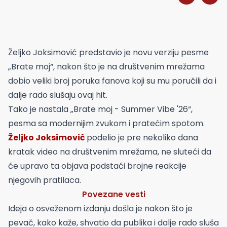
Željko Joksimović predstavio je novu verziju pesme
„Brate moj“, nakon što je na društvenim mrežama
dobio veliki broj poruka fanova koji su mu poručili da i
dalje rado slušaju ovaj hit.
Tako je nastala „Brate moj - Summer Vibe '26“,
pesma sa modernijim zvukom i pratećim spotom.
Željko Joksimović
podelio je pre nekoliko dana
kratak video na društvenim mrežama, ne sluteći da
će upravo ta objava podstaći brojne reakcije
njegovih pratilaca.
Povezane vesti
Ideja o osveženom izdanju došla je nakon što je
pevač, kako kaže, shvatio da publika i dalje rado sluša