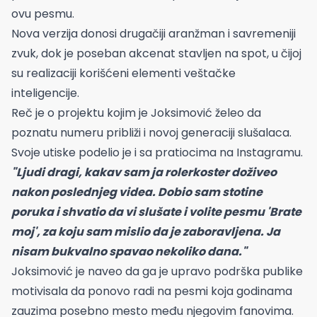
ovu pesmu.
Nova verzija donosi drugačiji aranžman i savremeniji
zvuk, dok je poseban akcenat stavljen na spot, u čijoj
su realizaciji korišćeni elementi veštačke
inteligencije.
Reč je o projektu kojim je Joksimović želeo da
poznatu numeru približi i novoj generaciji slušalaca.
Svoje utiske podelio je i sa pratiocima na Instagramu.
"Ljudi dragi, kakav sam ja rolerkoster doživeo
nakon poslednjeg videa. Dobio sam stotine
poruka i shvatio da vi slušate i volite pesmu 'Brate
moj', za koju sam mislio da je zaboravljena. Ja
nisam bukvalno spavao nekoliko dana."
Joksimović je naveo da ga je upravo podrška publike
motivisala da ponovo radi na pesmi koja godinama
zauzima posebno mesto među njegovim fanovima.