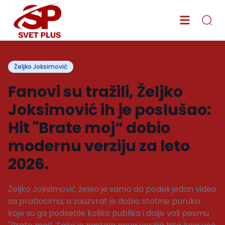
Željko Joksimović
Fanovi su tražili, Željko
Joksimović ih je poslušao:
Hit "Brate moj“ dobio
modernu verziju za leto
2026.
Željko Joksimović želeo je samo da podeli jedan video
sa pratiocima, a zauzvrat je dobio stotine poruka
koje su ga podsetile koliko publika i dalje voli pesmu