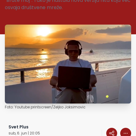
"Brate moj“. Tako je nastala nova verzija hita koja već
osvaja društvene mreže.
Foto: Youtube printscreen/Zeljko Joksimovic
Svet Plus
sub, 6. jun | 20:05