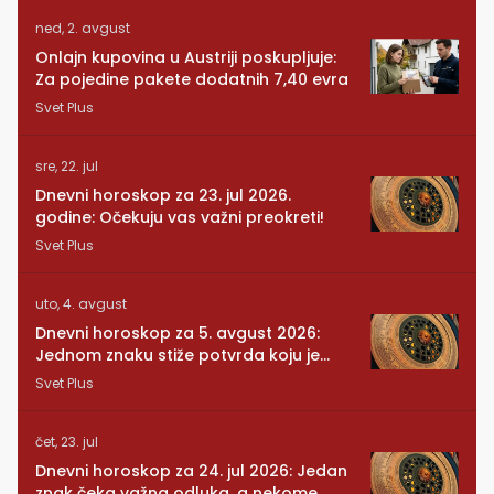
ned, 2. avgust
Onlajn kupovina u Austriji poskupljuje:
Za pojedine pakete dodatnih 7,40 evra
Svet Plus
sre, 22. jul
Dnevni horoskop za 23. jul 2026.
godine: Očekuju vas važni preokreti!
Svet Plus
uto, 4. avgust
Dnevni horoskop za 5. avgust 2026:
Jednom znaku stiže potvrda koju je
dugo čekao
Svet Plus
čet, 23. jul
Dnevni horoskop za 24. jul 2026: Jedan
znak čeka važna odluka, a nekome