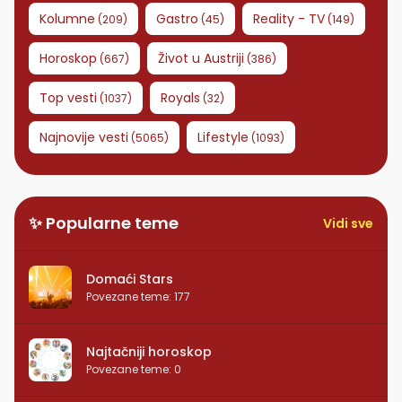
Kolumne
Gastro
Reality - TV
(
209
)
(
45
)
(
149
)
Horoskop
Život u Austriji
(
667
)
(
386
)
Top vesti
Royals
(
1037
)
(
32
)
Najnovije vesti
Lifestyle
(
5065
)
(
1093
)
✨ Popularne teme
Vidi sve
Domaći Stars
Povezane teme
:
177
Najtačniji horoskop
Povezane teme
:
0