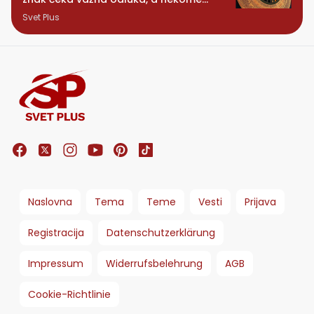
stiže iznenađenje
Svet Plus
Naslovna
Tema
Teme
Vesti
Prijava
Registracija
Datenschutzerklärung
Impressum
Widerrufsbelehrung
AGB
Cookie-Richtlinie