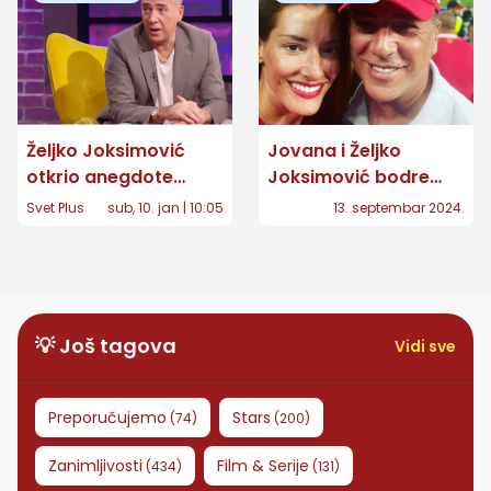
Željko Joksimović
Jovana i Željko
otkrio anegdote
Joksimović bodre
nepoznate do sada:
Orlove sa tribina!
Svet Plus
sub, 10. jan | 10:05
13. septembar 2024.
Halid Bešlić
zaboravio stihove,
greška završila na
Jutjubu
💡 Još tagova
Vidi sve
Preporučujemo
Stars
(
74
)
(
200
)
Zanimljivosti
Film & Serije
(
434
)
(
131
)