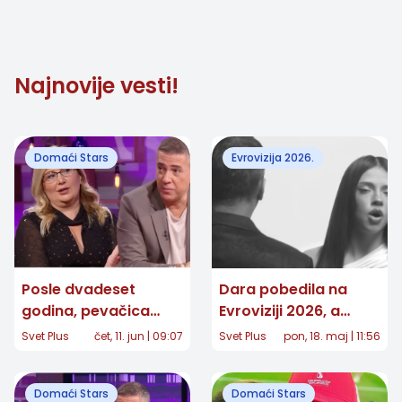
hit!
herpes!
Najnovije vesti!
Domaći Stars
Evrovizija 2026.
Posle dvadeset
Dara pobedila na
godina, pevačica
Evroviziji 2026, a
otkrila sve o svom
Balkan priča o
Svet Plus
čet, 11. jun | 09:07
Svet Plus
pon, 18. maj | 11:56
odnosu sa Željkom
njenom duetu sa
Joksimovićem
Željkom
Domaći Stars
Domaći Stars
Joksimovićem