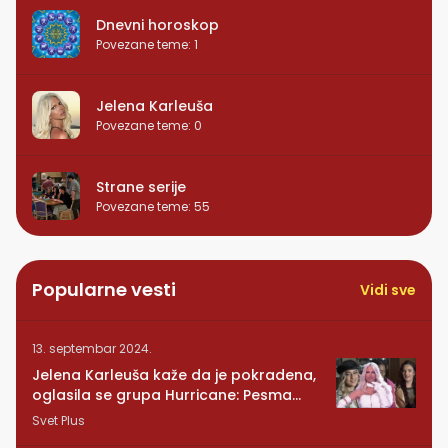
Dnevni horoskop
Povezane teme
:
1
Jelena Karleuša
Povezane teme
:
0
Strane serije
Povezane teme
:
55
Popularne vesti
Vidi sve
13. septembar 2024.
Jelena Karleuša kaže da je pokradena,
oglasila se grupa Hurricane: Pesma
RUNDE je naša!
Svet Plus