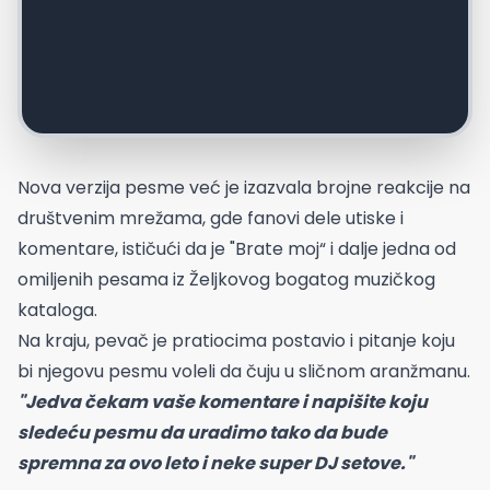
Nova verzija pesme već je izazvala brojne reakcije na
društvenim mrežama, gde fanovi dele utiske i
komentare, ističući da je "Brate moj“ i dalje jedna od
omiljenih pesama iz Željkovog bogatog muzičkog
kataloga.
Na kraju, pevač je pratiocima postavio i pitanje koju
bi njegovu pesmu voleli da čuju u sličnom aranžmanu.
"Jedva čekam vaše komentare i napišite koju
sledeću pesmu da uradimo tako da bude
spremna za ovo leto i neke super DJ setove."