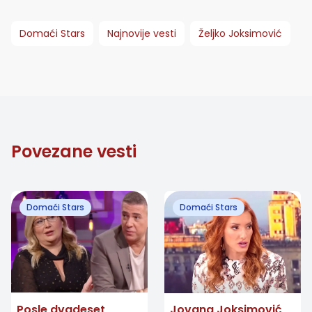
Domaći Stars
Najnovije vesti
Željko Joksimović
Povezane vesti
Domaći Stars
Domaći Stars
Posle dvadeset
Jovana Joksimović